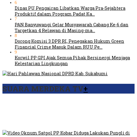
6
Dinas PU Pengairan Libatkan Warga Pra-Sejahtera
Produktif dalam Program Padat Ka…
7
PAN Banyuwangi Gelar Musyawarah Cabang Ke-6 dan
Targetkan 4 Relawan di Masing-ma…
8
Dorong Komisi 3 DPR RI, Penegakan Hukum Green
Financial Crime Masuk Dalam RUU Pe…
9
Korwil PP GPI Ajak Semua Pihak Bersinergi Menjaga
Kelestarian Lingkungan
SUARA MERDEKA TV
+
Viral Video Ada Setoran RSUD Bogor Kepada Billabong,
Sekretaris GPI: Kedua Tokoh…
Viral, Ratusan Ojol Geruduk Balaikota DKI Jakarta