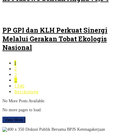
PP GPI dan KLH Perkuat Sinergi
Melalui Gerakan Tobat Ekologis
Nasional
1
2
3
…
1,346
Berikutnya
No More Posts Available.
No more pages to load.
View More