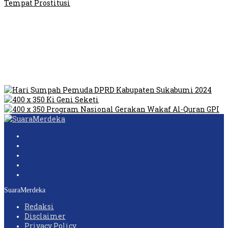
Video Oknum Satpol PP Kobar Diduga Lakukan Pungli di
Tempat Prostitusi
Dilarang Kibarkan Sangsaka Merah Putih di Jembatan PIK,
LMP: Ini Masih Teritoria…
Humas Pembangunan Pasar Sibolga Nauli Halangi Tugas
Wartawan Lakukan Peliputan
SuaraMerdeka
Redaksi
Disclaimer
Privacy Policy