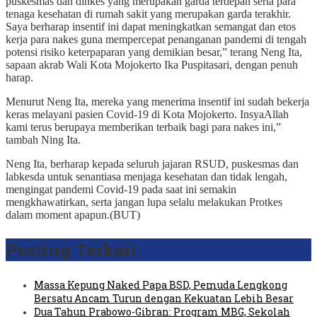
puskesmas dan dinkes yang merupakan garda terdepan serta para
tenaga kesehatan di rumah sakit yang merupakan garda terakhir.
Saya berharap insentif ini dapat meningkatkan semangat dan etos
kerja para nakes guna mempercepat penanganan pandemi di tengah
potensi risiko keterpaparan yang demikian besar,” terang Neng Ita,
sapaan akrab Wali Kota Mojokerto Ika Puspitasari, dengan penuh
harap.
Menurut Neng Ita, mereka yang menerima insentif ini sudah bekerja
keras melayani pasien Covid-19 di Kota Mojokerto. InsyaAllah
kami terus berupaya memberikan terbaik bagi para nakes ini,”
tambah Ning Ita.
Neng Ita, berharap kepada seluruh jajaran RSUD, puskesmas dan
labkesda untuk senantiasa menjaga kesehatan dan tidak lengah,
mengingat pandemi Covid-19 pada saat ini semakin
mengkhawatirkan, serta jangan lupa selalu melakukan Protkes
dalam moment apapun.(BUT)
Posting Terkait
Massa Kepung Naked Papa BSD, Pemuda Lengkong
Bersatu Ancam Turun dengan Kekuatan Lebih Besar
Dua Tahun Prabowo-Gibran: Program MBG, Sekolah