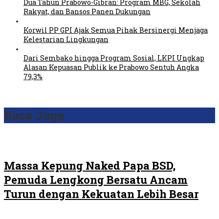
Dua Tahun Prabowo-Gibran: Program MBG, Sekolah
Rakyat, dan Bansos Panen Dukungan
Korwil PP GPI Ajak Semua Pihak Bersinergi Menjaga
Kelestarian Lingkungan
Dari Sembako hingga Program Sosial, LKPI Ungkap
Alasan Kepuasan Publik ke Prabowo Sentuh Angka
79,3%
Baca Juga
Massa Kepung Naked Papa BSD,
Pemuda Lengkong Bersatu Ancam
Turun dengan Kekuatan Lebih Besar