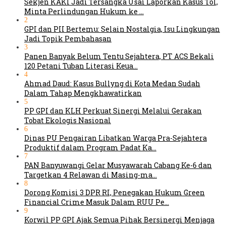
Sekjen KAKI Jadi Tersangka Usai Laporkan Kasus Tol,
Minta Perlindungan Hukum ke …
2
GPI dan PII Bertemu: Selain Nostalgia, Isu Lingkungan
Jadi Topik Pembahasan
3
Panen Banyak Belum Tentu Sejahtera, PT ACS Bekali
120 Petani Tuban Literasi Keua…
4
Ahmad Daud: Kasus Bullyng di Kota Medan Sudah
Dalam Tahap Mengkhawatirkan
5
PP GPI dan KLH Perkuat Sinergi Melalui Gerakan
Tobat Ekologis Nasional
6
Dinas PU Pengairan Libatkan Warga Pra-Sejahtera
Produktif dalam Program Padat Ka…
7
PAN Banyuwangi Gelar Musyawarah Cabang Ke-6 dan
Targetkan 4 Relawan di Masing-ma…
8
Dorong Komisi 3 DPR RI, Penegakan Hukum Green
Financial Crime Masuk Dalam RUU Pe…
9
Korwil PP GPI Ajak Semua Pihak Bersinergi Menjaga