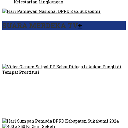
Kelestarian Lingkungan
SUARA MERDEKA TV
+
Viral Video Ada Setoran RSUD Bogor Kepada Billabong,
Sekretaris GPI: Kedua Tokoh…
Viral, Ratusan Ojol Geruduk Balaikota DKI Jakarta
Video Oknum Satpol PP Kobar Diduga Lakukan Pungli di
Tempat Prostitusi
Dilarang Kibarkan Sangsaka Merah Putih di Jembatan PIK,
LMP: Ini Masih Teritoria…
Humas Pembangunan Pasar Sibolga Nauli Halangi Tugas
Wartawan Lakukan Peliputan