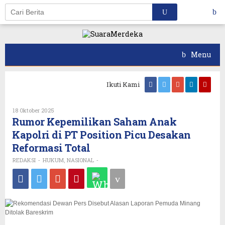
Skip
to
content
Menu
Ikuti Kami
Oleh
18 Oktober 2025
REDAKSI
Rumor Kepemilikan Saham Anak
Kapolri di PT Position Picu Desakan
Reformasi Total
REDAKSI
HUKUM
NASIONAL
-
,
-