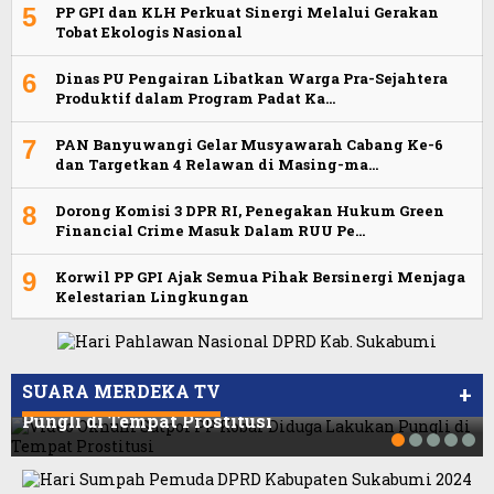
5
PP GPI dan KLH Perkuat Sinergi Melalui Gerakan
Tobat Ekologis Nasional
6
Dinas PU Pengairan Libatkan Warga Pra-Sejahtera
Produktif dalam Program Padat Ka…
7
PAN Banyuwangi Gelar Musyawarah Cabang Ke-6
dan Targetkan 4 Relawan di Masing-ma…
8
Dorong Komisi 3 DPR RI, Penegakan Hukum Green
Financial Crime Masuk Dalam RUU Pe…
9
Korwil PP GPI Ajak Semua Pihak Bersinergi Menjaga
Kelestarian Lingkungan
Viral Video Ada Setoran RSUD Bogor Kepada
Viral, Ratusan Ojol Geruduk Balaikota DKI
Billabong, Sekretaris GPI: Kedua Tokoh…
Jakarta
SUARA MERDEKA TV
+
Video Oknum Satpol PP Kobar Diduga Lakukan
Pungli di Tempat Prostitusi