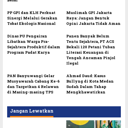
Besar
PP GPI dan KLH Perkuat
Muslimah GPI Jakarta
Sinergi Melalui Gerakan
Raya: Jangan Bentuk
Tobat Ekologis Nasional
Opini Jakarta Tidak Aman
Dinas PU Pengairan
Panen Banyak Belum
Libatkan Warga Pra-
Tentu Sejahtera, PT ACS
Sejahtera Produktif dalam
Bekali 120 Petani Tuban
Program Padat Karya
Literasi Keuangan di
Tengah Ancaman Pinjol
Ilegal
PAN Banyuwangi Gelar
Ahmad Daud: Kasus
Musyawarah Cabang Ke-6
Bullyng di Kota Medan
dan Targetkan 4 Relawan
Sudah Dalam Tahap
di Masing-masing TPS
Mengkhawatirkan
Jangan Lewatkan