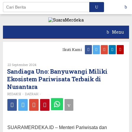
Skip
to
content
Menu
Ikuti Kami
Oleh
22 September 2024
REDAKSI
Sandiaga Uno: Banyuwangi Miliki
Ekosistem Pariwisata Terbaik di
Nusantara
REDAKSI
DAERAH
-
-
SUARAMERDEKA.ID – Menteri Pariwisata dan