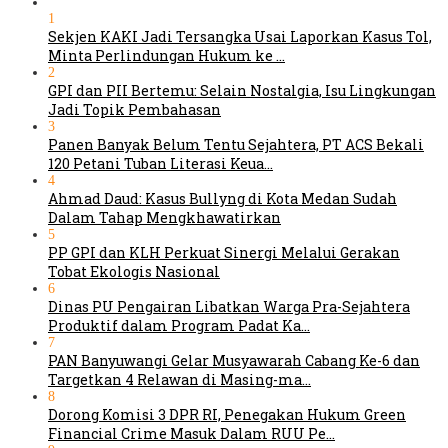
1
Sekjen KAKI Jadi Tersangka Usai Laporkan Kasus Tol,
Minta Perlindungan Hukum ke …
2
GPI dan PII Bertemu: Selain Nostalgia, Isu Lingkungan
Jadi Topik Pembahasan
3
Panen Banyak Belum Tentu Sejahtera, PT ACS Bekali
120 Petani Tuban Literasi Keua…
4
Ahmad Daud: Kasus Bullyng di Kota Medan Sudah
Dalam Tahap Mengkhawatirkan
5
PP GPI dan KLH Perkuat Sinergi Melalui Gerakan
Tobat Ekologis Nasional
6
Dinas PU Pengairan Libatkan Warga Pra-Sejahtera
Produktif dalam Program Padat Ka…
7
PAN Banyuwangi Gelar Musyawarah Cabang Ke-6 dan
Targetkan 4 Relawan di Masing-ma…
8
Dorong Komisi 3 DPR RI, Penegakan Hukum Green
Financial Crime Masuk Dalam RUU Pe…