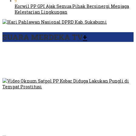
9
Korwil PP GPI Ajak Semua Pihak Bersinergi Menjaga
Kelestarian Lingkungan
SUARA MERDEKA TV
+
Viral Video Ada Setoran RSUD Bogor Kepada Billabong,
Sekretaris GPI: Kedua Tokoh…
Viral, Ratusan Ojol Geruduk Balaikota DKI Jakarta
Video Oknum Satpol PP Kobar Diduga Lakukan Pungli di
Tempat Prostitusi
Dilarang Kibarkan Sangsaka Merah Putih di Jembatan PIK,
LMP: Ini Masih Teritoria…
Humas Pembangunan Pasar Sibolga Nauli Halangi Tugas
Wartawan Lakukan Peliputan