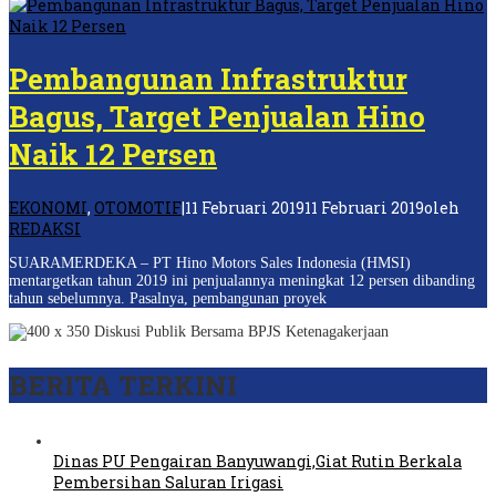
Pembangunan Infrastruktur
Bagus, Target Penjualan Hino
Naik 12 Persen
EKONOMI
,
OTOMOTIF
|
11 Februari 2019
11 Februari 2019
oleh
REDAKSI
SUARAMERDEKA – PT Hino Motors Sales Indonesia (HMSI)
mentargetkan tahun 2019 ini penjualannya meningkat 12 persen dibanding
tahun sebelumnya. Pasalnya, pembangunan proyek
BERITA TERKINI
Dinas PU Pengairan Banyuwangi,Giat Rutin Berkala
Pembersihan Saluran Irigasi