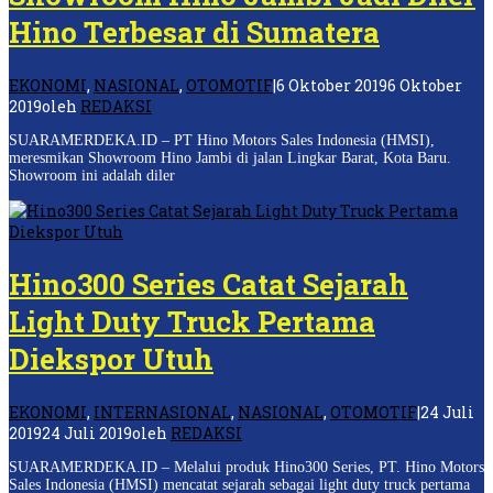
Hino Terbesar di Sumatera
EKONOMI
,
NASIONAL
,
OTOMOTIF
|
6 Oktober 2019
6 Oktober
2019
oleh
REDAKSI
SUARAMERDEKA.ID – PT Hino Motors Sales Indonesia (HMSI),
meresmikan Showroom Hino Jambi di jalan Lingkar Barat, Kota Baru.
Showroom ini adalah diler
Hino300 Series Catat Sejarah
Light Duty Truck Pertama
Diekspor Utuh
EKONOMI
,
INTERNASIONAL
,
NASIONAL
,
OTOMOTIF
|
24 Juli
2019
24 Juli 2019
oleh
REDAKSI
SUARAMERDEKA.ID – Melalui produk Hino300 Series, PT. Hino Motors
Sales Indonesia (HMSI) mencatat sejarah sebagai light duty truck pertama