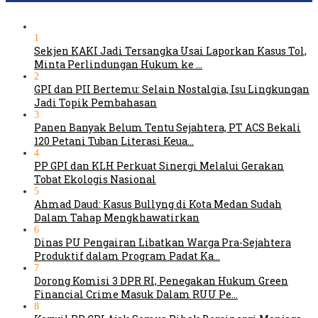
1
Sekjen KAKI Jadi Tersangka Usai Laporkan Kasus Tol,
Minta Perlindungan Hukum ke …
2
GPI dan PII Bertemu: Selain Nostalgia, Isu Lingkungan
Jadi Topik Pembahasan
3
Panen Banyak Belum Tentu Sejahtera, PT ACS Bekali
120 Petani Tuban Literasi Keua…
4
PP GPI dan KLH Perkuat Sinergi Melalui Gerakan
Tobat Ekologis Nasional
5
Ahmad Daud: Kasus Bullyng di Kota Medan Sudah
Dalam Tahap Mengkhawatirkan
6
Dinas PU Pengairan Libatkan Warga Pra-Sejahtera
Produktif dalam Program Padat Ka…
7
Dorong Komisi 3 DPR RI, Penegakan Hukum Green
Financial Crime Masuk Dalam RUU Pe…
8