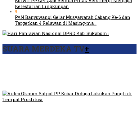
Korwil PP GPI Ajak Semua Pihak Bersinergi Menjaga
Kelestarian Lingkungan
9
PAN Banyuwangi Gelar Musyawarah Cabang Ke-6 dan
Targetkan 4 Relawan di Masing-ma…
SUARA MERDEKA TV
+
Viral Video Ada Setoran RSUD Bogor Kepada Billabong,
Sekretaris GPI: Kedua Tokoh…
Viral, Ratusan Ojol Geruduk Balaikota DKI Jakarta
Video Oknum Satpol PP Kobar Diduga Lakukan Pungli di
Tempat Prostitusi
Dilarang Kibarkan Sangsaka Merah Putih di Jembatan PIK,
LMP: Ini Masih Teritoria…