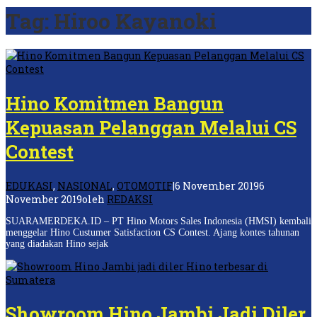
Tag:
Hiroo Kayanoki
Hino Komitmen Bangun
Kepuasan Pelanggan Melalui CS
Contest
EDUKASI
,
NASIONAL
,
OTOMOTIF
|
6 November 2019
6
November 2019
oleh
REDAKSI
SUARAMERDEKA.ID – PT Hino Motors Sales Indonesia (HMSI) kembali
menggelar Hino Custumer Satisfaction CS Contest. Ajang kontes tahunan
yang diadakan Hino sejak
Showroom Hino Jambi Jadi Diler