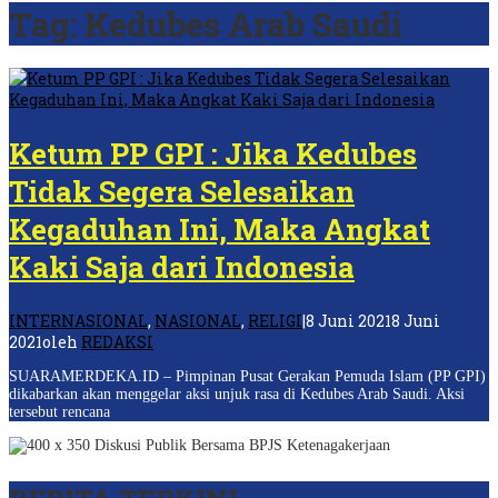
Tag:
Kedubes Arab Saudi
Ketum PP GPI : Jika Kedubes
Tidak Segera Selesaikan
Kegaduhan Ini, Maka Angkat
Kaki Saja dari Indonesia
INTERNASIONAL
,
NASIONAL
,
RELIGI
|
8 Juni 2021
8 Juni
2021
oleh
REDAKSI
SUARAMERDEKA.ID – Pimpinan Pusat Gerakan Pemuda Islam (PP GPI)
dikabarkan akan menggelar aksi unjuk rasa di Kedubes Arab Saudi. Aksi
tersebut rencana