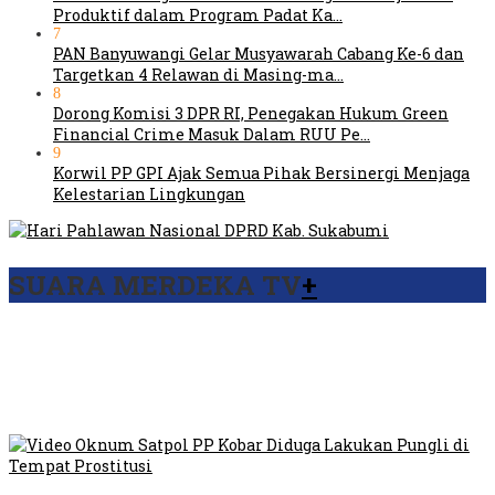
Produktif dalam Program Padat Ka…
7
PAN Banyuwangi Gelar Musyawarah Cabang Ke-6 dan
Targetkan 4 Relawan di Masing-ma…
8
Dorong Komisi 3 DPR RI, Penegakan Hukum Green
Financial Crime Masuk Dalam RUU Pe…
9
Korwil PP GPI Ajak Semua Pihak Bersinergi Menjaga
Kelestarian Lingkungan
SUARA MERDEKA TV
+
Viral Video Ada Setoran RSUD Bogor Kepada Billabong,
Sekretaris GPI: Kedua Tokoh…
Viral, Ratusan Ojol Geruduk Balaikota DKI Jakarta
Video Oknum Satpol PP Kobar Diduga Lakukan Pungli di