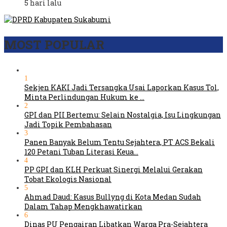
5 hari lalu
MOST POPULAR
1
Sekjen KAKI Jadi Tersangka Usai Laporkan Kasus Tol,
Minta Perlindungan Hukum ke …
2
GPI dan PII Bertemu: Selain Nostalgia, Isu Lingkungan
Jadi Topik Pembahasan
3
Panen Banyak Belum Tentu Sejahtera, PT ACS Bekali
120 Petani Tuban Literasi Keua…
4
PP GPI dan KLH Perkuat Sinergi Melalui Gerakan
Tobat Ekologis Nasional
5
Ahmad Daud: Kasus Bullyng di Kota Medan Sudah
Dalam Tahap Mengkhawatirkan
6
Dinas PU Pengairan Libatkan Warga Pra-Sejahtera