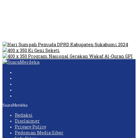
Tempat Prostitusi
Dilarang Kibarkan Sangsaka Merah Putih di Jembatan PIK,
LMP: Ini Masih Teritoria…
Humas Pembangunan Pasar Sibolga Nauli Halangi Tugas
Wartawan Lakukan Peliputan
SuaraMerdeka
Redaksi
Disclaimer
Privacy Policy
Pedoman Media Siber