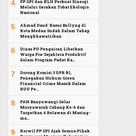
4
PP GPI dan KLH Perkuat Sinergi
Melalui Gerakan Tobat Ekologis
Nasional
5
Ahmad Daud: Kasus Bullyng di
Kota Medan Sudah Dalam Tahap
Mengkhawatirkan
6
Dinas PU Pengairan Libatkan
Warga Pra-Sejahtera Produktif
dalam Program Padat Ka…
7
Dorong Komisi 3 DPR RI,
Penegakan Hukum Green
Financial Crime Masuk Dalam
RUU Pe…
8
PAN Banyuwangi Gelar
Musyawarah Cabang Ke-6 dan
Targetkan 4 Relawan di Masing-
ma…
9
Korwil PP GPI Ajak Semua Pihak