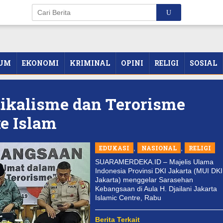
UM
EKONOMI
KRIMINAL
OPINI
RELIGI
SOSIAL
dikalisme dan Terorisme
e Islam
EDUKASI
,
NASIONAL
,
RELIGI
SUARAMERDEKA.ID – Majelis Ulama
Indonesia Provinsi DKI Jakarta (MUI DKI
Jakarta) menggelar Sarasehan
Kebangsaan di Aula H. Djailani Jakarta
Islamic Centre, Rabu
Berita Terkait