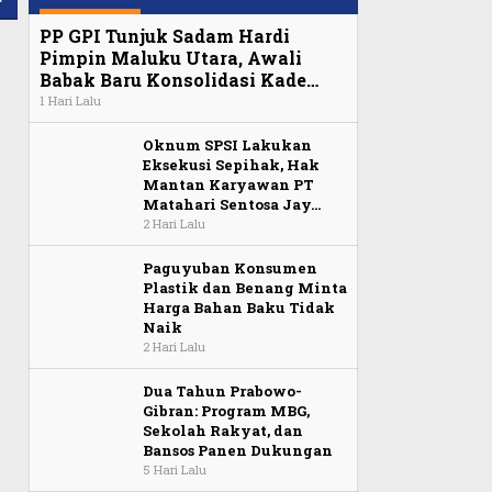
PP GPI Tunjuk Sadam Hardi
Pimpin Maluku Utara, Awali
Babak Baru Konsolidasi Kade…
1 Hari Lalu
Oknum SPSI Lakukan
Eksekusi Sepihak, Hak
Mantan Karyawan PT
Matahari Sentosa Jay…
2 Hari Lalu
Paguyuban Konsumen
Plastik dan Benang Minta
Harga Bahan Baku Tidak
Naik
2 Hari Lalu
Dua Tahun Prabowo-
Gibran: Program MBG,
Sekolah Rakyat, dan
Bansos Panen Dukungan
5 Hari Lalu