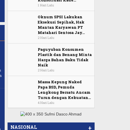
Konsolidasi Kade…
1 Hari Lalu
Oknum SPSI Lakukan
Eksekusi Sepihak, Hak
Mantan Karyawan PT
Matahari Sentosa Jay…
2 Hari Lalu
Paguyuban Konsumen
Plastik dan Benang Minta
Harga Bahan Baku Tidak
Naik
2 Hari Lalu
n
a
Massa Kepung Naked
Papa BSD, Pemuda
Lengkong Bersatu Ancam
Turun dengan Kekuatan…
4 Hari Lalu
NASIONAL
+
u