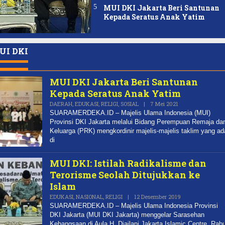
MUI DKI Jakarta Beri Santunan
Kepada Seratus Anak Yatim
UI DKI
MUI DKI Jakarta Beri Santunan
Kepada Seratus Anak Yatim
Oleh
DAERAH
,
EDUKASI
,
RELIGI
,
SOSIAL
|
7 Mei 2021
REDAKSI
SUARAMERDEKA.ID – Majelis Ulama Indonesia (MUI)
Provinsi DKI Jakarta melalui Bidang Perempuan Remaja da
Keluarga (PRK) mengkordinir majelis-majelis taklim yang ad
di
MUI DKI: Istilah Radikalisme dan
Terorisme Seolah Ditujukkan ke
Islam
Oleh
EDUKASI
,
NASIONAL
,
RELIGI
|
12 Desember 2019
REDAKSI
SUARAMERDEKA.ID – Majelis Ulama Indonesia Provinsi
DKI Jakarta (MUI DKI Jakarta) menggelar Sarasehan
Kebangsaan di Aula H. Djailani Jakarta Islamic Centre, Rab