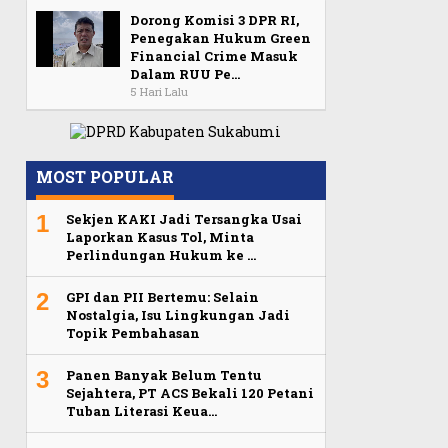
Dorong Komisi 3 DPR RI,
Penegakan Hukum Green
Financial Crime Masuk
Dalam RUU Pe…
5 Hari Lalu
MOST POPULAR
1
Sekjen KAKI Jadi Tersangka Usai
Laporkan Kasus Tol, Minta
Perlindungan Hukum ke …
2
GPI dan PII Bertemu: Selain
Nostalgia, Isu Lingkungan Jadi
Topik Pembahasan
3
Panen Banyak Belum Tentu
Sejahtera, PT ACS Bekali 120 Petani
Tuban Literasi Keua…