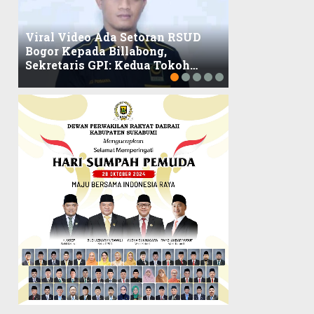
Viral Video Ada Setoran RSUD
Bogor Kepada Billabong,
Viral, Ratusa
Sekretaris GPI: Kedua Tokoh…
Balaikota DK