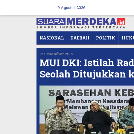
Skip
to
9 Agustus 2026
content
NASIONAL
DAERAH
POLITIK
HUK
12 Desember 2019
MUI DKI: Istilah Ra
Seolah Ditujukkan k