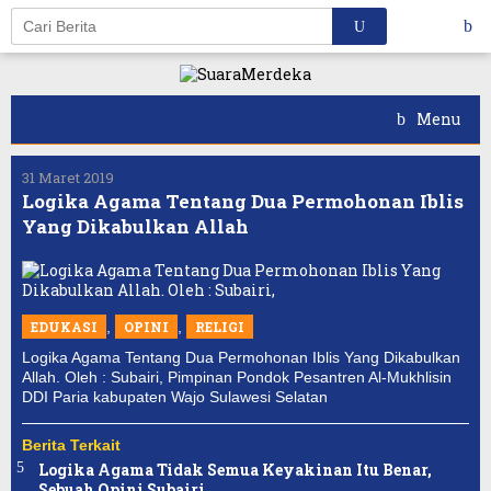
Skip
to
content
Menu
31 Maret 2019
Logika Agama Tentang Dua Permohonan Iblis
Yang Dikabulkan Allah
EDUKASI
,
OPINI
,
RELIGI
Logika Agama Tentang Dua Permohonan Iblis Yang Dikabulkan
Allah. Oleh : Subairi, Pimpinan Pondok Pesantren Al-Mukhlisin
DDI Paria kabupaten Wajo Sulawesi Selatan
Berita Terkait
Logika Agama Tidak Semua Keyakinan Itu Benar,
Sebuah Opini Subairi