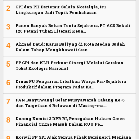
2
GPI dan PII Bertemu: Selain Nostalgia, Isu
Lingkungan Jadi Topik Pembahasan
3
Panen Banyak Belum Tentu Sejahtera, PT ACS Bekali
120 Petani Tuban Literasi Keua…
4
Ahmad Daud: Kasus Bullyng di Kota Medan Sudah
Dalam Tahap Mengkhawatirkan
5
PP GPI dan KLH Perkuat Sinergi Melalui Gerakan
Tobat Ekologis Nasional
6
Dinas PU Pengairan Libatkan Warga Pra-Sejahtera
Produktif dalam Program Padat Ka…
7
PAN Banyuwangi Gelar Musyawarah Cabang Ke-6
dan Targetkan 4 Relawan di Masing-ma…
8
Dorong Komisi 3 DPR RI, Penegakan Hukum Green
Financial Crime Masuk Dalam RUU Pe…
9
Korwil PP GPI Ajak Semua Pihak Bersinergi Menjaga