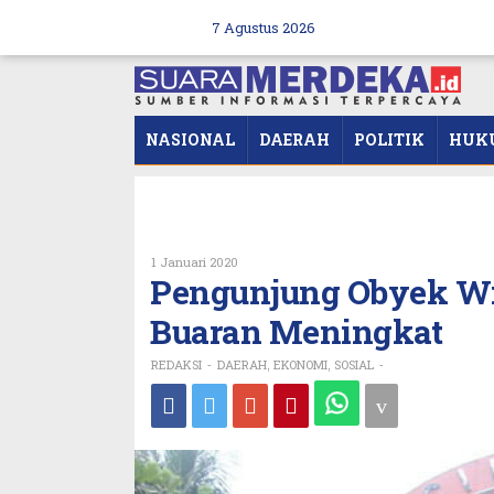
Skip
to
7 Agustus 2026
content
NASIONAL
DAERAH
POLITIK
HUK
Oleh
1 Januari 2020
REDAKSI
Pengunjung Obyek Wi
Buaran Meningkat
REDAKSI
DAERAH
EKONOMI
SOSIAL
-
,
,
-