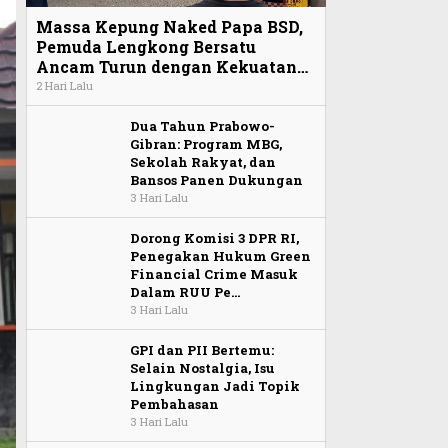
Massa Kepung Naked Papa BSD,
Pemuda Lengkong Bersatu
Ancam Turun dengan Kekuatan…
2 Hari Lalu
Dua Tahun Prabowo-
Gibran: Program MBG,
Sekolah Rakyat, dan
Bansos Panen Dukungan
3 Hari Lalu
Dorong Komisi 3 DPR RI,
Penegakan Hukum Green
Financial Crime Masuk
Dalam RUU Pe…
3 Hari Lalu
GPI dan PII Bertemu:
Selain Nostalgia, Isu
Lingkungan Jadi Topik
Pembahasan
3 Hari Lalu