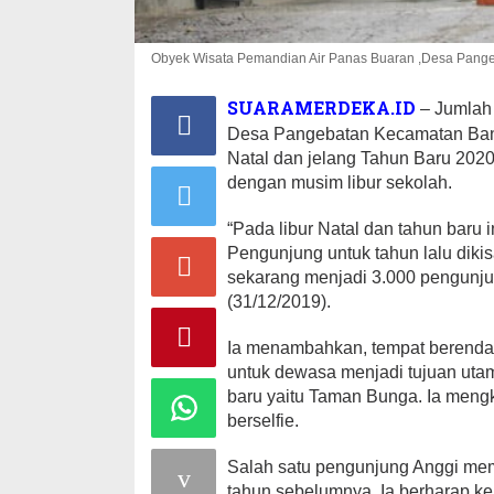
Obyek Wisata Pemandian Air Panas Buaran ,Desa Pang
SUARAMERDEKA.ID
– Jumlah
Desa Pangebatan Kecamatan Ba
Natal dan jelang Tahun Baru 2020
dengan musim libur sekolah.
“Pada libur Natal dan tahun baru i
Pengunjung untuk tahun lalu dikis
sekarang menjadi 3.000 pengunju
(31/12/2019).
Ia menambahkan, tempat berenda
untuk dewasa menjadi tujuan utam
baru yaitu Taman Bunga. Ia mengk
berselfie.
Salah satu pengunjung Anggi me
tahun sebelumnya. Ia berharap k