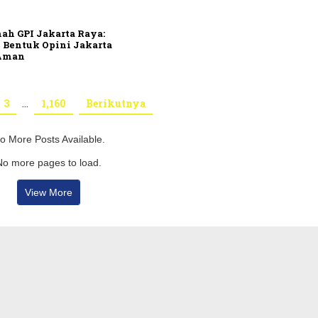
ah GPI Jakarta Raya:
 Bentuk Opini Jakarta
 Aman
3
…
1,160
Berikutnya
o More Posts Available.
No more pages to load.
View More