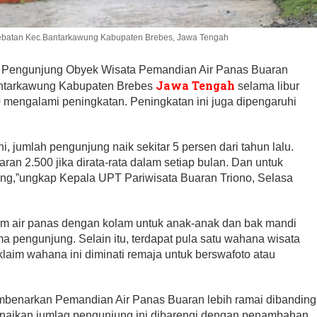
ebatan Kec.Bantarkawung Kabupaten Brebes, Jawa Tengah
 Pengunjung Obyek Wisata Pemandian Air Panas Buaran
Jawa Tengah
ntarkawung Kabupaten Brebes
selama libur
 mengalami peningkatan. Peningkatan ini juga dipengaruhi
ni, jumlah pengunjung naik sekitar 5 persen dari tahun lalu.
aran 2.500 jika dirata-rata dalam setiap bulan. Dan untuk
ng,”ungkap Kepala UPT Pariwisata Buaran Triono, Selasa
m air panas dengan kolam untuk anak-anak dan bak mandi
a pengunjung. Selain itu, terdapat pula satu wahana wisata
laim wahana ini diminati remaja untuk berswafoto atau
mbenarkan Pemandian Air Panas Buaran lebih ramai dibanding
enaikan jumlag pengunjung ini dibarengi dengan penambahan