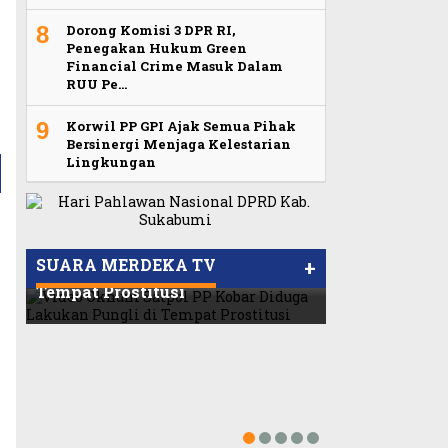
8
Dorong Komisi 3 DPR RI,
Penegakan Hukum Green
Financial Crime Masuk Dalam
RUU Pe…
9
Korwil PP GPI Ajak Semua Pihak
Bersinergi Menjaga Kelestarian
Lingkungan
Viral Video Ada Setoran RSUD
Bogor Kepada Billabong,
Viral, Ratusan Ojol Geruduk
Video Oknum Satpol PP Kobar
Sekretaris GPI: Kedua Tokoh…
Balaikota DKI Jakarta
SUARA MERDEKA TV
+
Diduga Lakukan Pungli di
Tempat Prostitusi
Dilarang Kib
Merah Putih 
LMP: Ini Masi