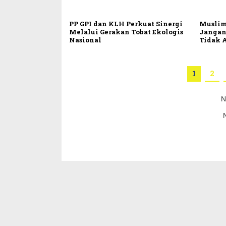
PP GPI dan KLH Perkuat Sinergi
Muslim
Melalui Gerakan Tobat Ekologis
Jangan
Nasional
Tidak
1
2
N