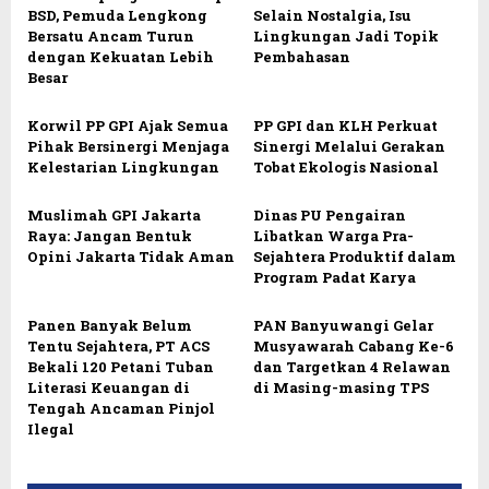
BSD, Pemuda Lengkong
Selain Nostalgia, Isu
Bersatu Ancam Turun
Lingkungan Jadi Topik
dengan Kekuatan Lebih
Pembahasan
Besar
Korwil PP GPI Ajak Semua
PP GPI dan KLH Perkuat
Pihak Bersinergi Menjaga
Sinergi Melalui Gerakan
Kelestarian Lingkungan
Tobat Ekologis Nasional
Muslimah GPI Jakarta
Dinas PU Pengairan
Raya: Jangan Bentuk
Libatkan Warga Pra-
Opini Jakarta Tidak Aman
Sejahtera Produktif dalam
Program Padat Karya
Panen Banyak Belum
PAN Banyuwangi Gelar
Tentu Sejahtera, PT ACS
Musyawarah Cabang Ke-6
Bekali 120 Petani Tuban
dan Targetkan 4 Relawan
Literasi Keuangan di
di Masing-masing TPS
Tengah Ancaman Pinjol
Ilegal