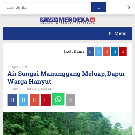
Skip
to
content
Menu
Ikuti Kami
Oleh
11 April 2019
REDAKSI
Air Sungai Manunggang Meluap, Dapur
Warga Hanyut
REDAKSI
DAERAH
SOSIAL
-
,
-