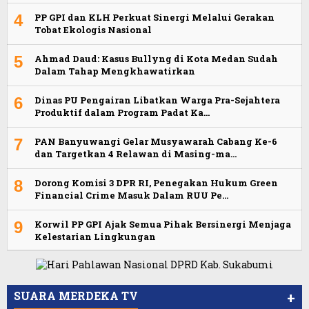
4
PP GPI dan KLH Perkuat Sinergi Melalui Gerakan
Tobat Ekologis Nasional
5
Ahmad Daud: Kasus Bullyng di Kota Medan Sudah
Dalam Tahap Mengkhawatirkan
6
Dinas PU Pengairan Libatkan Warga Pra-Sejahtera
Produktif dalam Program Padat Ka…
7
PAN Banyuwangi Gelar Musyawarah Cabang Ke-6
dan Targetkan 4 Relawan di Masing-ma…
8
Dorong Komisi 3 DPR RI, Penegakan Hukum Green
Financial Crime Masuk Dalam RUU Pe…
9
Korwil PP GPI Ajak Semua Pihak Bersinergi Menjaga
Kelestarian Lingkungan
Viral Video Ada Setoran RSUD Bogor Kepada
Viral, Ratusan Ojol Geruduk Balaikota DKI
Billabong, Sekretaris GPI: Kedua Tokoh…
Jakarta
SUARA MERDEKA TV
+
Video Oknum Satpol PP Kobar Diduga Lakukan