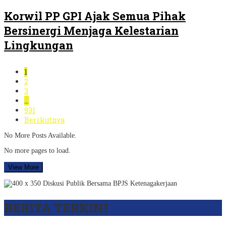
Korwil PP GPI Ajak Semua Pihak
Bersinergi Menjaga Kelestarian
Lingkungan
1
2
3
…
931
Berikutnya
No More Posts Available.
No more pages to load.
View More
BERITA TERKINI