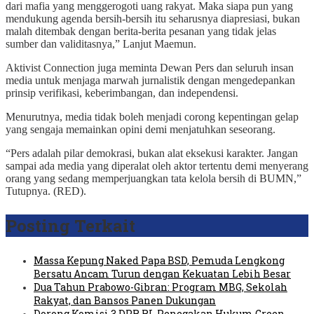
dari mafia yang menggerogoti uang rakyat. Maka siapa pun yang
mendukung agenda bersih-bersih itu seharusnya diapresiasi, bukan
malah ditembak dengan berita-berita pesanan yang tidak jelas
sumber dan validitasnya,” Lanjut Maemun.
Aktivist Connection juga meminta Dewan Pers dan seluruh insan
media untuk menjaga marwah jurnalistik dengan mengedepankan
prinsip verifikasi, keberimbangan, dan independensi.
Menurutnya, media tidak boleh menjadi corong kepentingan gelap
yang sengaja memainkan opini demi menjatuhkan seseorang.
“Pers adalah pilar demokrasi, bukan alat eksekusi karakter. Jangan
sampai ada media yang diperalat oleh aktor tertentu demi menyerang
orang yang sedang memperjuangkan tata kelola bersih di BUMN,”
Tutupnya. (RED).
Posting Terkait
Massa Kepung Naked Papa BSD, Pemuda Lengkong
Bersatu Ancam Turun dengan Kekuatan Lebih Besar
Dua Tahun Prabowo-Gibran: Program MBG, Sekolah
Rakyat, dan Bansos Panen Dukungan
Dorong Komisi 3 DPR RI, Penegakan Hukum Green