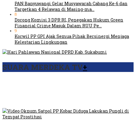
PAN Banyuwangi Gelar Musyawarah Cabang Ke-6 dan
Targetkan 4 Relawan di Masing-ma…
8
Dorong Komisi 3 DPR RI, Penegakan Hukum Green
Financial Crime Masuk Dalam RUU Pe…
9
Korwil PP GPI Ajak Semua Pihak Bersinergi Menjaga
Kelestarian Lingkungan
SUARA MERDEKA TV
+
Viral Video Ada Setoran RSUD Bogor Kepada Billabong,
Sekretaris GPI: Kedua Tokoh…
Viral, Ratusan Ojol Geruduk Balaikota DKI Jakarta
Video Oknum Satpol PP Kobar Diduga Lakukan Pungli di
Tempat Prostitusi