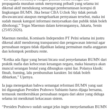
propaganda murahan untuk menyerang pribadi yang selama ini
dikenal aktif mendukung semangat pemberantasan korupsi di
lingkungan BUMN. Jika benar CBA Uchok Sky tidak pernah
diwawancarai ataupun mengeluarkan pernyataan tersebut, maka ini
sudah masuk kategori informasi menyesatkan dan publik tidak boleh
dibohongi,” Tegas Maemun dalam keterangannya, Jakarta, Senin
(25/05/2026).
Maemun menilai, Komisaris Independen PT Pelni selama ini justru
dikenal aktif mendorong transparansi dan pengawasan internal agar
perusahaan negara tidak dijadikan ladang permainan mafia anggaran
dan kelompok pemburu rente.
“Ketika ada figur yang berani bicara soal penyelamatan BUMN dari
praktik mafia dan kebocoran keuangan negara, maka biasanya akan
muncul serangan brutal yang dibungkus opini liar. Polanya klasik:
fitnah, framing, lalu pembunuhan karakter. Ini tidak boleh
dibiarkan,” Ujarnya.
Ia juga menegaskan bahwa semangat reformasi BUMN yang saat
ini digaungkan Presiden Prabowo Subianto harus dijaga bersama,
termasuk membersihkan perusahaan negara dari aktor yang diduga
selama ini menikmati kekacauan sistem.
“Presiden Prabowo sudah sangat jelas ingin menyelamatkan BUMN