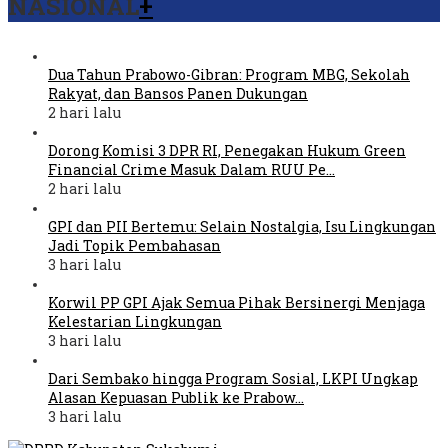
NASIONAL
+
Dua Tahun Prabowo-Gibran: Program MBG, Sekolah
Rakyat, dan Bansos Panen Dukungan
2 hari lalu
Dorong Komisi 3 DPR RI, Penegakan Hukum Green
Financial Crime Masuk Dalam RUU Pe…
2 hari lalu
GPI dan PII Bertemu: Selain Nostalgia, Isu Lingkungan
Jadi Topik Pembahasan
3 hari lalu
Korwil PP GPI Ajak Semua Pihak Bersinergi Menjaga
Kelestarian Lingkungan
3 hari lalu
Dari Sembako hingga Program Sosial, LKPI Ungkap
Alasan Kepuasan Publik ke Prabow…
3 hari lalu