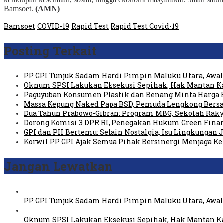
Bamsoet.
(AMN)
Bamsoet
COVID-19
Rapid Test
Rapid Test Covid-19
Posting Terkait
PP GPI Tunjuk Sadam Hardi Pimpin Maluku Utara, Awali
Oknum SPSI Lakukan Eksekusi Sepihak, Hak Mantan Ka
Paguyuban Konsumen Plastik dan Benang Minta Harga 
Massa Kepung Naked Papa BSD, Pemuda Lengkong Bersa
Dua Tahun Prabowo-Gibran: Program MBG, Sekolah Raky
Dorong Komisi 3 DPR RI, Penegakan Hukum Green Fin
GPI dan PII Bertemu: Selain Nostalgia, Isu Lingkungan
Korwil PP GPI Ajak Semua Pihak Bersinergi Menjaga K
Jangan Lewatkan
PP GPI Tunjuk Sadam Hardi Pimpin Maluku Utara, Awali
Oknum SPSI Lakukan Eksekusi Sepihak, Hak Mantan Ka