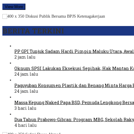
View More
BERITA TERKINI
PP GPI Tunjuk Sadam Hardi Pimpin Maluku Utara, Awal
2 jam lalu
Oknum SPSI Lakukan Eksekusi Sepihak, Hak Mantan Ka
24 jam lalu
Paguyuban Konsumen Plastik dan Benang Minta Harga 
24 jam lalu
Massa Kepung Naked Papa BSD, Pemuda Lengkong Bers
3 hari lalu
Dua Tahun Prabowo-Gibran: Program MBG, Sekolah Raky
4 hari lalu