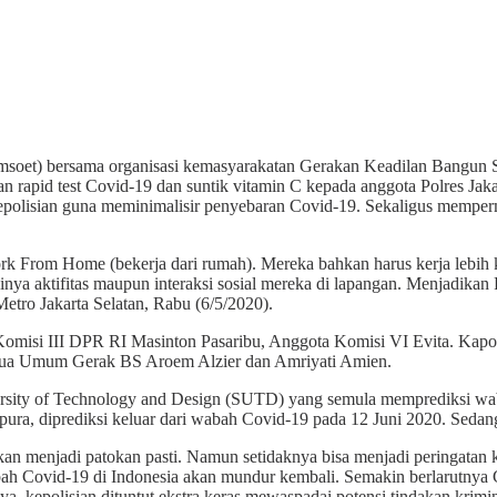
et) bersama organisasi kemasyarakatan Gerakan Keadilan Bangun So
apid test Covid-19 dan suntik vitamin C kepada anggota Polres Jakar
 kepolisian guna meminimalisir penyebaran Covid-19. Sekaligus memper
k From Home (bekerja dari rumah). Mereka bahkan harus kerja lebih 
nya aktifitas maupun interaksi sosial mereka di lapangan. Menjadikan 
etro Jakarta Selatan, Rabu (6/5/2020).
Komisi III DPR RI Masinton Pasaribu, Anggota Komisi VI Evita. Kapo
etua Umum Gerak BS Aroem Alzier dan Amriyati Amien.
rsity of Technology and Design (SUTD) yang semula memprediksi waba
pura, diprediksi keluar dari wabah Covid-19 pada 12 Juni 2020. Sedan
ukan menjadi patokan pasti. Namun setidaknya bisa menjadi peringatan 
ah Covid-19 di Indonesia akan mundur kembali. Semakin berlarutny
a, kepolisian dituntut ekstra keras mewaspadai potensi tindakan krimin