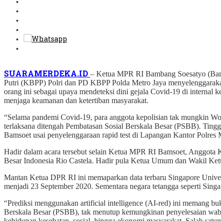
SUARAMERDEKA.ID
– Ketua MPR RI Bambang Soesatyo (Bamso
Putri (KBPP) Polri dan PD KBPP Polda Metro Jaya menyelenggarakan r
orang ini sebagai upaya mendeteksi dini gejala Covid-19 di internal
menjaga keamanan dan ketertiban masyarakat.
“Selama pandemi Covid-19, para anggota kepolisian tak mungkin Wor
terlaksana ditengah Pembatasan Sosial Berskala Besar (PSBB). Tinggi
Bamsoet usai penyelenggaraan rapid test di Lapangan Kantor Polres M
Hadir dalam acara tersebut selain Ketua MPR RI Bamsoet, Anggota 
Besar Indonesia Rio Castela. Hadir pula Ketua Umum dan Wakil K
Mantan Ketua DPR RI ini memaparkan data terbaru Singapore Unive
menjadi 23 September 2020. Sementara negara tetangga seperti Singa
“Prediksi menggunakan artificial intelligence (AI-red) ini memang b
Berskala Besar (PSBB), tak menutup kemungkinan penyelesaian wab
kehidupan kesehatan, sosial, hingga ekonomi masyarakat. Salah satuny