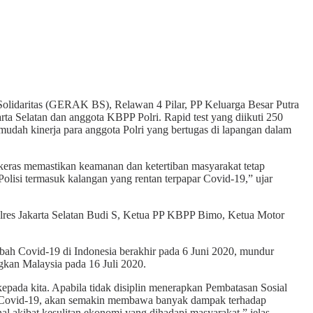
lidaritas (GERAK BS), Relawan 4 Pilar, PP Keluarga Besar Putra
ta Selatan dan anggota KBPP Polri. Rapid test yang diikuti 250
mudah kinerja para anggota Polri yang bertugas di lapangan dalam
keras memastikan keamanan dan ketertiban masyarakat tetap
Polisi termasuk kalangan yang rentan terpapar Covid-19,” ujar
lres Jakarta Selatan Budi S, Ketua PP KBPP Bimo, Ketua Motor
h Covid-19 di Indonesia berakhir pada 6 Juni 2020, mundur
gkan Malaysia pada 16 Juli 2020.
kepada kita. Apabila tidak disiplin menerapkan Pembatasan Sosial
a Covid-19, akan semakin membawa banyak dampak terhadap
al akibat kesulitan ekonomi yang dihadapi masyarakat,” jelas