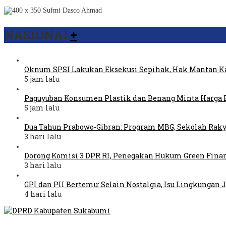
NASIONAL
+
Oknum SPSI Lakukan Eksekusi Sepihak, Hak Mantan Ka
5 jam lalu
Paguyuban Konsumen Plastik dan Benang Minta Harga 
5 jam lalu
Dua Tahun Prabowo-Gibran: Program MBG, Sekolah Raky
3 hari lalu
Dorong Komisi 3 DPR RI, Penegakan Hukum Green Fina
3 hari lalu
GPI dan PII Bertemu: Selain Nostalgia, Isu Lingkungan
4 hari lalu