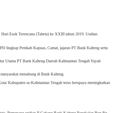
Hari Esok Terencana (Taheta) ke XXIII tahun 2019. Undian
PD lingkup Pemkab Kapuas, Camat, jajaran PT Bank Kalteng serta
ektur Utama PT Bank Kalteng Daerah Kalimantan Tengah Yayah
ta masyarakat menabung di Bank Kalteng.
Kota/ Kabupaten se-Kalimantan Tengah terus berupaya meningkatkan
 juta. Pemenang undian II Cabang Bank Kalteng Pangkalan Bun Rp.