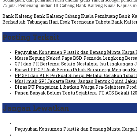
75 juta. Pemenang undian III Cabang Bank Kalteng Kuala Kapuas m
Bank Kalteng
Bank Kalteng Cabang Kuala Pembuang
Bank Ka
Berhadiah
Tabungan Hari Esok Terencana
Taheta Bank Kalte
Posting Terkait
Paguyuban Konsumen Plastik dan Benang Minta Harga 
Massa Kepung Naked Papa BSD, Pemuda Lengkong Bersa
GPI dan PII Bertemu: Selain Nostalgia, Isu Lingkungan
Korwil PP GPI Ajak Semua Pihak Bersinergi Menjaga K
PP GPI dan KLH Perkuat Sinergi Melalui Gerakan Tobat 
Muslimah GPI Jakarta Raya: Jangan Bentuk Opini Jaka
Dinas PU Pengairan Libatkan Warga Pra-Sejahtera Pro
Panen Banyak Belum Tentu Sejahtera, PT ACS Bekali 120
Jangan Lewatkan
Paguyuban Konsumen Plastik dan Benang Minta Harga 