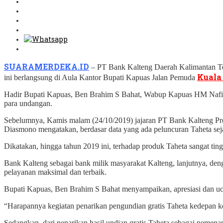
SUARAMERDEKA.ID
– PT Bank Kalteng Daerah Kalimantan Ten
Kuala
ini berlangsung di Aula Kantor Bupati Kapuas Jalan Pemuda
Hadir Bupati Kapuas, Ben Brahim S Bahat, Wabup Kapuas HM Nafiah
para undangan.
Sebelumnya, Kamis malam (24/10/2019) jajaran PT Bank Kalteng Pr
Diasmono mengatakan, berdasar data yang ada peluncuran Taheta se
Dikatakan, hingga tahun 2019 ini, terhadap produk Taheta sangat ti
Bank Kalteng sebagai bank milik masyarakat Kalteng, lanjutnya, d
pelayanan maksimal dan terbaik.
Bupati Kapuas, Ben Brahim S Bahat menyampaikan, apresiasi dan uca
“Harapannya kegiatan penarikan pengundian gratis Taheta kedepan k
Sedangkan, dari penarikan hasil undian gratis Taheta sebagai pem