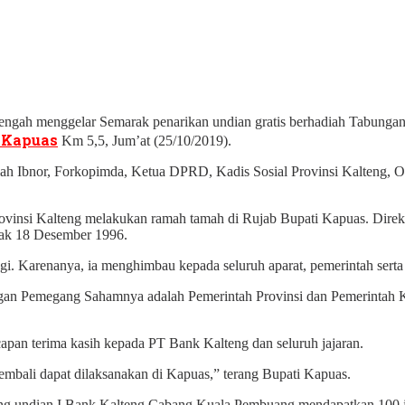
gah menggelar Semarak penarikan undian gratis berhadiah Tabungan 
 Kapuas
Km 5,5, Jum’at (25/10/2019).
 Ibnor, Forkopimda, Ketua DPRD, Kadis Sosial Provinsi Kalteng, O
ovinsi Kalteng melakukan ramah tamah di Rujab Bupati Kapuas. Dir
jak 18 Desember 1996.
nggi. Karenanya, ia menghimbau kepada seluruh aparat, pemerintah ser
engan Pemegang Sahamnya adalah Pemerintah Provinsi dan Pemerintah 
pan terima kasih kepada PT Bank Kalteng dan seluruh jajaran.
embali dapat dilaksanakan di Kapuas,” terang Bupati Kapuas.
enang undian I Bank Kalteng Cabang Kuala Pembuang mendapatkan 100