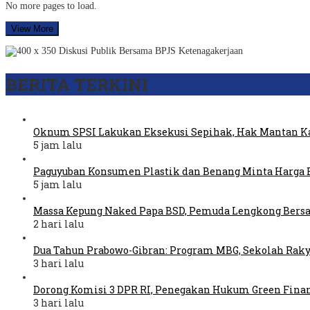
No more pages to load.
View More
BERITA TERKINI
Oknum SPSI Lakukan Eksekusi Sepihak, Hak Mantan Ka
5 jam lalu
Paguyuban Konsumen Plastik dan Benang Minta Harga 
5 jam lalu
Massa Kepung Naked Papa BSD, Pemuda Lengkong Bers
2 hari lalu
Dua Tahun Prabowo-Gibran: Program MBG, Sekolah Raky
3 hari lalu
Dorong Komisi 3 DPR RI, Penegakan Hukum Green Fina
3 hari lalu