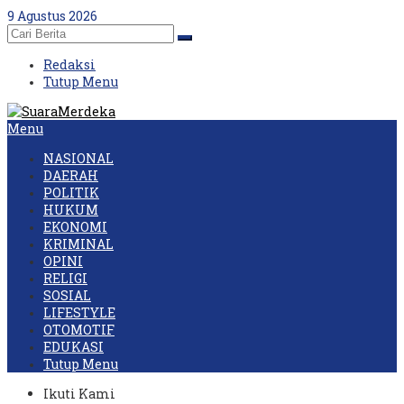
Skip
9 Agustus 2026
to
content
Redaksi
Tutup Menu
Menu
NASIONAL
DAERAH
POLITIK
HUKUM
EKONOMI
KRIMINAL
OPINI
RELIGI
SOSIAL
LIFESTYLE
OTOMOTIF
EDUKASI
Tutup Menu
Ikuti Kami