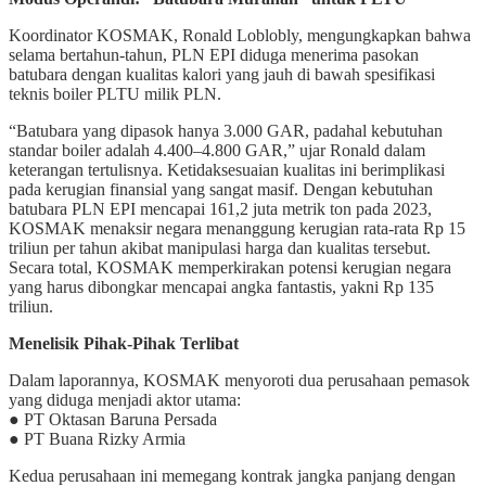
Koordinator KOSMAK, Ronald Loblobly, mengungkapkan bahwa
selama bertahun-tahun, PLN EPI diduga menerima pasokan
batubara dengan kualitas kalori yang jauh di bawah spesifikasi
teknis boiler PLTU milik PLN.
“Batubara yang dipasok hanya 3.000 GAR, padahal kebutuhan
standar boiler adalah 4.400–4.800 GAR,” ujar Ronald dalam
keterangan tertulisnya. Ketidaksesuaian kualitas ini berimplikasi
pada kerugian finansial yang sangat masif. Dengan kebutuhan
batubara PLN EPI mencapai 161,2 juta metrik ton pada 2023,
KOSMAK menaksir negara menanggung kerugian rata-rata Rp 15
triliun per tahun akibat manipulasi harga dan kualitas tersebut.
Secara total, KOSMAK memperkirakan potensi kerugian negara
yang harus dibongkar mencapai angka fantastis, yakni Rp 135
triliun.
Menelisik Pihak-Pihak Terlibat
Dalam laporannya, KOSMAK menyoroti dua perusahaan pemasok
yang diduga menjadi aktor utama:
● PT Oktasan Baruna Persada
● PT Buana Rizky Armia
Kedua perusahaan ini memegang kontrak jangka panjang dengan