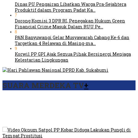
Dinas PU Pengairan Libatkan Warga Pra-Sejahtera
Produktif dalam Program Padat Ka…
7
Dorong Komisi 3 DPR RI, Penegakan Hukum Green
Financial Crime Masuk Dalam RUU Pe…
8
PAN Banyuwangi Gelar Musyawarah Cabang Ke-6 dan
Targetkan 4 Relawan di Masing-ma…
9
Korwil PP GPI Ajak Semua Pihak Bersinergi Menjaga
Kelestarian Lingkungan
SUARA MERDEKA TV
+
Viral Video Ada Setoran RSUD Bogor Kepada Billabong,
Sekretaris GPI: Kedua Tokoh…
Viral, Ratusan Ojol Geruduk Balaikota DKI Jakarta