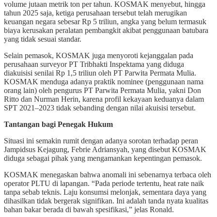
volume jutaan metrik ton per tahun. KOSMAK menyebut, hingga
tahun 2025 saja, ketiga perusahaan tersebut telah merugikan
keuangan negara sebesar Rp 5 triliun, angka yang belum termasuk
biaya kerusakan peralatan pembangkit akibat penggunaan batubara
yang tidak sesuai standar.
Selain pemasok, KOSMAK juga menyoroti kejanggalan pada
perusahaan surveyor PT Tribhakti Inspektama yang diduga
diakuisisi senilai Rp 1,5 triliun oleh PT Parwita Permata Mulia.
KOSMAK menduga adanya praktik nominee (penggunaan nama
orang lain) oleh pengurus PT Parwita Permata Mulia, yakni Don
Ritto dan Nurman Herin, karena profil kekayaan keduanya dalam
SPT 2021–2023 tidak sebanding dengan nilai akuisisi tersebut.
Tantangan bagi Penegak Hukum
Situasi ini semakin rumit dengan adanya sorotan terhadap peran
Jampidsus Kejagung, Febrie Adriansyah, yang disebut KOSMAK
diduga sebagai pihak yang mengamankan kepentingan pemasok.
KOSMAK menegaskan bahwa anomali ini sebenarnya terbaca oleh
operator PLTU di lapangan. “Pada periode tertentu, heat rate naik
tanpa sebab teknis. Laju konsumsi melonjak, sementara daya yang
dihasilkan tidak bergerak signifikan. Ini adalah tanda nyata kualitas
bahan bakar berada di bawah spesifikasi,” jelas Ronald.