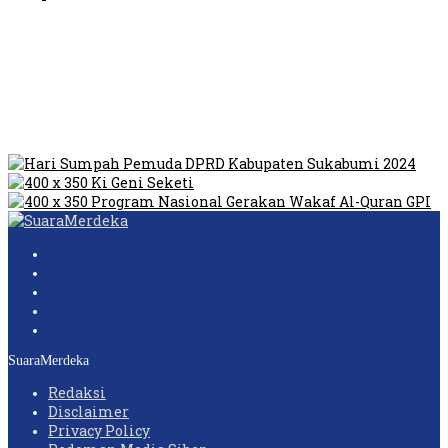
Video Oknum Satpol PP Kobar Diduga Lakukan Pungli di
Tempat Prostitusi
Dilarang Kibarkan Sangsaka Merah Putih di Jembatan PIK,
LMP: Ini Masih Teritoria…
Humas Pembangunan Pasar Sibolga Nauli Halangi Tugas
Wartawan Lakukan Peliputan
SuaraMerdeka
Redaksi
Disclaimer
Privacy Policy