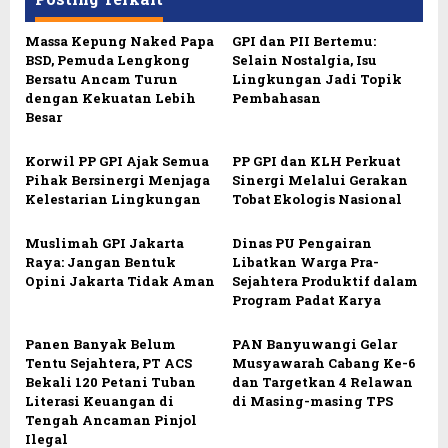
Massa Kepung Naked Papa
GPI dan PII Bertemu:
BSD, Pemuda Lengkong
Selain Nostalgia, Isu
Bersatu Ancam Turun
Lingkungan Jadi Topik
dengan Kekuatan Lebih
Pembahasan
Besar
Korwil PP GPI Ajak Semua
PP GPI dan KLH Perkuat
Pihak Bersinergi Menjaga
Sinergi Melalui Gerakan
Kelestarian Lingkungan
Tobat Ekologis Nasional
Muslimah GPI Jakarta
Dinas PU Pengairan
Raya: Jangan Bentuk
Libatkan Warga Pra-
Opini Jakarta Tidak Aman
Sejahtera Produktif dalam
Program Padat Karya
Panen Banyak Belum
PAN Banyuwangi Gelar
Tentu Sejahtera, PT ACS
Musyawarah Cabang Ke-6
Bekali 120 Petani Tuban
dan Targetkan 4 Relawan
Literasi Keuangan di
di Masing-masing TPS
Tengah Ancaman Pinjol
Ilegal