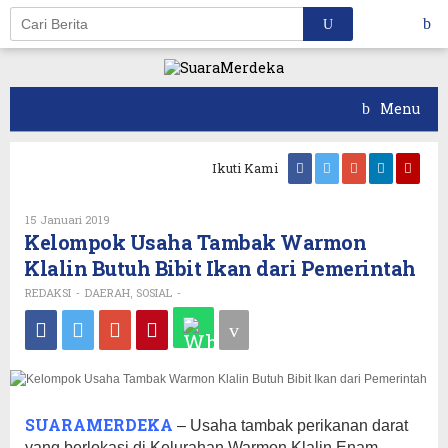
Skip
to
content
Menu
Ikuti Kami
15 Januari 2019
Oleh
REDAKSI
Kelompok Usaha Tambak Warmon
Klalin Butuh Bibit Ikan dari Pemerintah
REDAKSI
DAERAH
SOSIAL
-
,
-
SUARAMERDEKA
– Usaha tambak perikanan darat
yang berlokasi di Kelurahan Warmon Klalin Enam