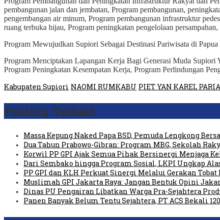
Program Pembangunan dan Peningkatan Infrastruktur Rakyat dan Pem
pembangunan jalan dan jembatan, Program pembangunan, peningkatan
pengembangan air minum, Program pembangunan infrastruktur pedesa
ruang terbuka hijau, Program peningkatan pengelolaan persampahan,
Program Mewujudkan Supiori Sebagai Destinasi Pariwisata di Papu
Program Menciptakan Lapangan Kerja Bagi Generasi Muda Supiori Yan
Program Peningkatan Kesempatan Kerja, Program Perlindungan Pe
Kabupaten Supiori
NAOMI RUMKABU
PIET YAN KAREL PARI
Posting Terkait
Massa Kepung Naked Papa BSD, Pemuda Lengkong Bersa
Dua Tahun Prabowo-Gibran: Program MBG, Sekolah Raky
Korwil PP GPI Ajak Semua Pihak Bersinergi Menjaga K
Dari Sembako hingga Program Sosial, LKPI Ungkap Ala
PP GPI dan KLH Perkuat Sinergi Melalui Gerakan Tobat 
Muslimah GPI Jakarta Raya: Jangan Bentuk Opini Jaka
Dinas PU Pengairan Libatkan Warga Pra-Sejahtera Pro
Panen Banyak Belum Tentu Sejahtera, PT ACS Bekali 120