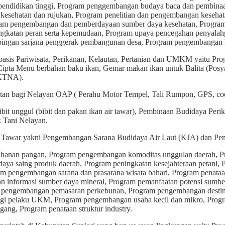
ndidikan tinggi, Program penggembangan budaya baca dan pembinaa
 kesehatan dan rujukan, Program penelitian dan pengembangan kesehat
ram pengembangan dan pemberdayaan sumber daya kesehatan, Program 
gkatan peran serta kepemudaan, Program upaya pencegahan penyalah
ingan sarjana penggerak pembangunan desa, Program pengembangan 
basis Pariwisata, Perikanan, Kelautan, Pertanian dan UMKM yaitu P
Cipta Menu berbahan baku ikan, Gemar makan ikan untuk Balita (Po
 KTNA).
an bagi Nelayan OAP ( Perahu Motor Tempel, Tali Rumpon, GPS, coo
 unggul (bibit dan pakan ikan air tawar), Pembinaan Budidaya Peri
 Tani Nelayan.
 Tawar yakni Pengembangan Sarana Budidaya Air Laut (KJA) dan Pe
ahanan pangan, Program pengembangan komoditas unggulan daerah, Pr
an daya saing produk daerah, Program peningkatan kesejahteraan petan
 pengembangan sarana dan prasarana wisata bahari, Program penataan
an informasi sumber daya mineral, Program pemanfaatan potensi sumb
 pengembangan pemasaran perkebunan, Program pengembangan destinas
gi pelaku UKM, Program pengembangan usaha kecil dan mikro, Progr
ang, Program penataan struktur industry.