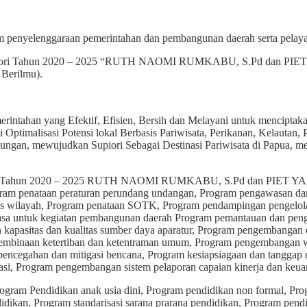
am penyelenggaraan pemerintahan dan pembangunan daerah serta pelay
n Supiori Tahun 2020 – 2025 “RUTH NAOMI RUMKABU, S.Pd dan P
 Berilmu).
intahan yang Efektif, Efisien, Bersih dan Melayani untuk menciptak
 Optimalisasi Potensi lokal Berbasis Pariwisata, Perikanan, Kelauta
ungan, mewujudkan Supiori Sebagai Destinasi Pariwisata di Papua, m
iori Tahun 2020 – 2025 RUTH NAOMI RUMKABU, S.Pd dan PIET YA
ram penataan peraturan perundang undangan, Program pengawasan da
 batas wilayah, Program penataan SOTK, Program pendampingan penge
jasa untuk kegiatan pembangunan daerah Program pemantauan dan pen
apasitas dan kualitas sumber daya aparatur, Program pengembangan d
mbinaan ketertiban dan ketentraman umum, Program pengembangan wa
ncegahan dan mitigasi bencana, Program kesiapsiagaan dan tanggap d
si, Program pengembangan sistem pelaporan capaian kinerja dan keua
ram Pendidikan anak usia dini, Program pendidikan non formal, Prog
dikan, Program standarisasi sarana prarana pendidikan, Program pend