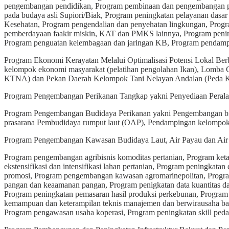
pengembangan pendidikan, Program pembinaan dan pengembangan pe
pada budaya asli Supiori/Biak, Program peningkatan pelayanan dasar
Kesehatan, Program pengendalian dan penyehatan lingkungan, Prog
pemberdayaan faakir miskin, KAT dan PMKS lainnya, Program penin
Program penguatan kelembagaan dan jaringan KB, Program pendamp
Program Ekonomi Kerayatan Melalui Optimalisasi Potensi Lokal Ber
kelompok ekonomi masyarakat (pelatihan pengolahan Ikan), Lomba 
KTNA) dan Pekan Daerah Kelompok Tani Nelayan Andalan (Peda
Program Pengembangan Perikanan Tangkap yakni Penyediaan Peralat
Program Pengembangan Budidaya Perikanan yakni Pengembangan bibit
prasarana Pembudidaya rumput laut (OAP), Pendampingan kelompok
Program Pengembangan Kawasan Budidaya Laut, Air Payau dan Air
Program pengembangan agribisnis komoditas pertanian, Program ket
ekstensifikasi dan intensifikasi lahan pertanian, Program peningkat
promosi, Program pengembangan kawasan agromarinepolitan, Program
pangan dan keaamanan pangan, Program penigkatan data kuantitas d
Program peningkatan pemasaran hasil produksi perkebunan, Program
kemampuan dan keterampilan teknis manajemen dan berwirausaha ba
Program pengawasan usaha koperasi, Program peningkatan skill pedag