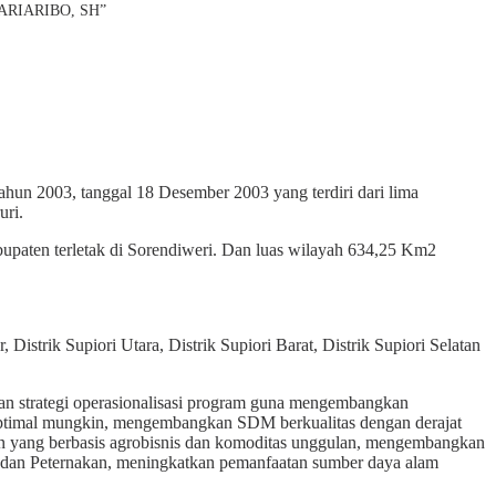
 PARIARIBO, SH”
n 2003, tanggal 18 Desember 2003 yang terdiri dari lima
uri.
bupaten terletak di Sorendiweri. Dan luas wilayah 634,25 Km2
Distrik Supiori Utara, Distrik Supiori Barat, Distrik Supiori Selatan
an strategi operasionalisasi program guna mengembangkan
eoptimal mungkin, mengembangkan SDM berkualitas dengan derajat
n yang berbasis agrobisnis dan komoditas unggulan, mengembangkan
n dan Peternakan, meningkatkan pemanfaatan sumber daya alam