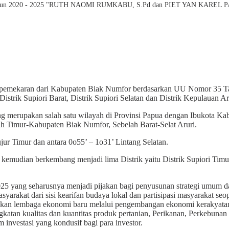
ori Tahun 2020 - 2025 "RUTH NAOMI RUMKABU, S.Pd dan PIET YAN KAREL
pemekaran dari Kabupaten Biak Numfor berdasarkan UU Nomor 35 Tahu
Distrik Supiori Barat, Distrik Supiori Selatan dan Distrik Kepulauan Ar
ang merupakan salah satu wilayah di Provinsi Papua dengan Ibukota Ka
ah Timur-Kabupaten Biak Numfor, Sebelah Barat-Selat Aruri.
ur Timur dan antara 0o55’ – 1o31’ Lintang Selatan.
kemudian berkembang menjadi lima Distrik yaitu Distrik Supiori Timur, 
25 yang seharusnya menjadi pijakan bagi penyusunan strategi umum d
rakat dari sisi kearifan budaya lokal dan partisipasi masyarakat s
ngkan lembaga ekonomi baru melalui pengembangan ekonomi kerakyata
katan kualitas dan kuantitas produk pertanian, Perikanan, Perkebuna
 investasi yang kondusif bagi para investor.