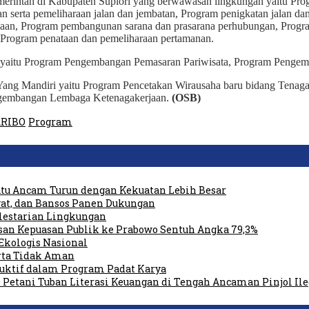
erintah di Kabupaten Supiori yang berwawasan lingkungan yaitu Pro
 serta pemeliharaan jalan dan jembatan, Program penigkatan jalan da
an, Program pembangunan sarana dan prasarana perhubungan, Program
 Program penataan dan pemeliharaan pertamanan.
a yaitu Program Pengembangan Pemasaran Pariwisata, Program Pengem
g Mandiri yaitu Program Pencetakan Wirausaha baru bidang Tenaga Ke
ngembangan Lembaga Ketenagakerjaan.
(OSB)
ARIBO
Program
tu Ancam Turun dengan Kekuatan Lebih Besar
at, dan Bansos Panen Dukungan
elestarian Lingkungan
san Kepuasan Publik ke Prabowo Sentuh Angka 79,3%
Ekologis Nasional
rta Tidak Aman
duktif dalam Program Padat Karya
 Petani Tuban Literasi Keuangan di Tengah Ancaman Pinjol Ile