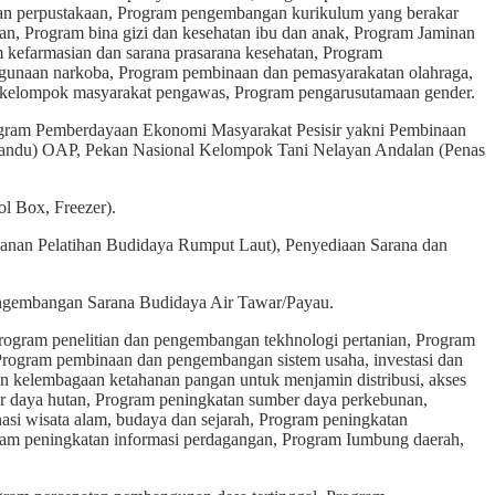
n perpustakaan, Program pengembangan kurikulum yang berakar
an, Program bina gizi dan kesehatan ibu dan anak, Program Jaminan
kefarmasian dan sarana prasarana kesehatan, Program
gunaan narkoba, Program pembinaan dan pemasyarakatan olahraga,
kelompok masyarakat pengawas, Program pengarusutamaan gender.
rogram Pemberdayaan Ekonomi Masyarakat Pesisir yakni Pembinaan
syandu) OAP, Pekan Nasional Kelompok Tani Nelayan Andalan (Penas
l Box, Freezer).
kanan Pelatihan Budidaya Rumput Laut), Penyediaan Sarana dan
ngembangan Sarana Budidaya Air Tawar/Payau.
ogram penelitian dan pengembangan tekhnologi pertanian, Program
i, Program pembinaan dan pengembangan sistem usaha, investasi dan
 kelembagaan ketahanan pangan untuk menjamin distribusi, akses
er daya hutan, Program peningkatan sumber daya perkebunan,
i wisata alam, budaya dan sejarah, Program peningkatan
am peningkatan informasi perdagangan, Program Iumbung daerah,