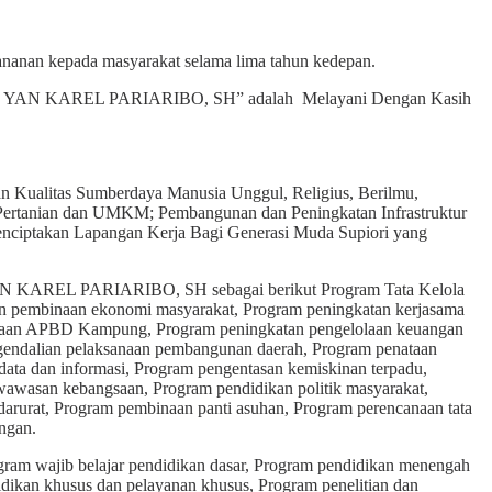
ananan kepada masyarakat selama lima tahun kedepan.
IET YAN KAREL PARIARIBO, SH” adalah Melayani Dengan Kasih
an Kualitas Sumberdaya Manusia Unggul, Religius, Berilmu,
n, Pertanian dan UMKM; Pembangunan dan Peningkatan Infrastruktur
enciptakan Lapangan Kerja Bagi Generasi Muda Supiori yang
N KAREL PARIARIBO, SH sebagai berikut Program Tata Kelola
n pembinaan ekonomi masyarakat, Program peningkatan kerjasama
lolaan APBD Kampung, Program peningkatan pengelolaan keuangan
gendalian pelaksanaan pembangunan daerah, Program penataan
ata dan informasi, Program pengentasan kemiskinan terpadu,
wasan kebangsaan, Program pendidikan politik masyarakat,
arurat, Program pembinaan panti asuhan, Program perencanaan tata
ngan.
ram wajib belajar pendidikan dasar, Program pendidikan menengah
idikan khusus dan pelayanan khusus, Program penelitian dan