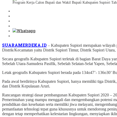
Program Kerja Calon Bupati dan Wakil Bupati Kabupaten Supi
SUARAMERDEKA.ID
– Kabupaten Supiori merupakan wilayah 
Distrik/Kecamatan yaitu Distrik Supiori Timur, Distrik Supiori Utara, 
Secara geografis Kabupaten Supiori terletak di bagian Barat Daya y
Sebelah Utara-Samudera Pasifik, Sebelah Selatan-Selat Yapen, Sebel
Letak geografis Kabupaten Supiori berada pada 134o47’- 136o30’ Buj
Pada awal berdirinya Kabupaten Supiori, hanya memiliki tiga Distrik, 
dan Distrik Kepulauan Aruri.
Rancangan strategi dasar pembangunan Kabupaten Supiori 2020 – 20
Pemerintahan yang mampu menggali dan mengembangkan potensi masya
pendidikan dan kesehatan serta memiliki jiwa melayani, mengemba
pemanfaatan tehnologi tepat guna khususnya untuk mendorong pening
dengan tetap memperhatikan kelestarian lingkungan, menyiapkan iklim