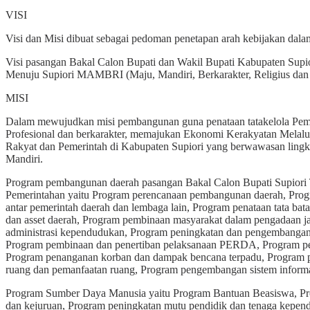
VISI
Visi dan Misi dibuat sebagai pedoman penetapan arah kebijakan dal
Visi pasangan Bakal Calon Bupati dan Wakil Bupati Kabupate
Menuju Supiori MAMBRI (Maju, Mandiri, Berkarakter, Religius dan
MISI
Dalam mewujudkan misi pembangunan guna penataan tatakelola Pemer
Profesional dan berkarakter, memajukan Ekonomi Kerakyatan Melalui
Rakyat dan Pemerintah di Kabupaten Supiori yang berwawasan lingk
Mandiri.
Program pembangunan daerah pasangan Bakal Calon Bupati Sup
Pemerintahan yaitu Program perencanaan pembangunan daerah, Prog
antar pemerintah daerah dan lembaga lain, Program penataan tata
dan asset daerah, Program pembinaan masyarakat dalam pengadaan 
administrasi kependudukan, Program peningkatan dan pengembangan k
Program pembinaan dan penertiban pelaksanaan PERDA, Program pe
Program penanganan korban dan dampak bencana terpadu, Program pe
ruang dan pemanfaatan ruang, Program pengembangan sistem informa
Program Sumber Daya Manusia yaitu Program Bantuan Beasiswa, Prog
dan kejuruan, Program peningkatan mutu pendidik dan tenaga kependi