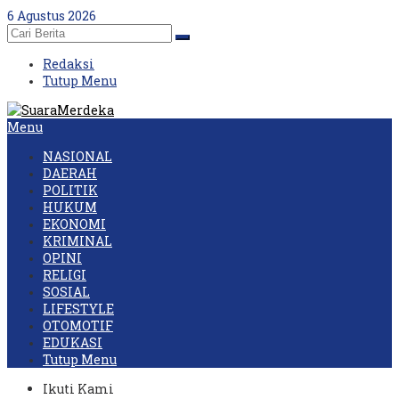
Skip
6 Agustus 2026
to
content
Redaksi
Tutup Menu
Menu
NASIONAL
DAERAH
POLITIK
HUKUM
EKONOMI
KRIMINAL
OPINI
RELIGI
SOSIAL
LIFESTYLE
OTOMOTIF
EDUKASI
Tutup Menu
Ikuti Kami