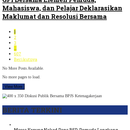
Mahasiswa, dan Pelajar Deklarasikan
Maklumat dan Resolusi Bersama
1
2
3
…
607
Berikutnya
No More Posts Available.
No more pages to load.
View More
BERITA TERKINI
Massa Kepung Naked Papa BSD, Pemuda Lengkong