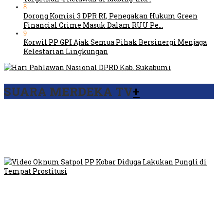
8
Dorong Komisi 3 DPR RI, Penegakan Hukum Green
Financial Crime Masuk Dalam RUU Pe…
9
Korwil PP GPI Ajak Semua Pihak Bersinergi Menjaga
Kelestarian Lingkungan
SUARA MERDEKA TV
+
Viral Video Ada Setoran RSUD Bogor Kepada Billabong,
Sekretaris GPI: Kedua Tokoh…
Viral, Ratusan Ojol Geruduk Balaikota DKI Jakarta
Video Oknum Satpol PP Kobar Diduga Lakukan Pungli di
Tempat Prostitusi
Dilarang Kibarkan Sangsaka Merah Putih di Jembatan PIK,
LMP: Ini Masih Teritoria…