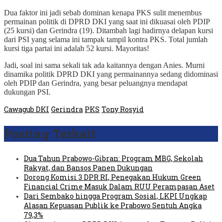
Dua faktor ini jadi sebab dominan kenapa PKS sulit menembus
permainan politik di DPRD DKI yang saat ini dikuasai oleh PDIP
(25 kursi) dan Gerindra (19). Ditambah lagi hadirnya delapan kursi
dari PSI yang selama ini tampak tampil kontra PKS. Total jumlah
kursi tiga partai ini adalah 52 kursi. Mayoritas!
Jadi, soal ini sama sekali tak ada kaitannya dengan Anies. Murni
dinamika politik DPRD DKI yang permainannya sedang didominasi
oleh PDIP dan Gerindra, yang besar peluangnya mendapat
dukungan PSI.
Cawagub DKI
Gerindra
PKS
Tony Rosyid
Posting Terkait
Dua Tahun Prabowo-Gibran: Program MBG, Sekolah
Rakyat, dan Bansos Panen Dukungan
Dorong Komisi 3 DPR RI, Penegakan Hukum Green
Financial Crime Masuk Dalam RUU Perampasan Aset
Dari Sembako hingga Program Sosial, LKPI Ungkap
Alasan Kepuasan Publik ke Prabowo Sentuh Angka
79,3%