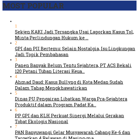
MOST POPULAR
1
Sekjen KAKI Jadi Tersangka Usai Laporkan Kasus Tol,
Minta Perlindungan Hukum ke …
2
GPI dan PII Bertemu: Selain Nostalgia, Isu Lingkungan
Jadi Topik Pembahasan
3
Panen Banyak Belum Tentu Sejahtera, PT ACS Bekali
120 Petani Tuban Literasi Keua…
4
Ahmad Daud: Kasus Bullyng di Kota Medan Sudah
Dalam Tahap Mengkhawatirkan
5
Dinas PU Pengairan Libatkan Warga Pra-Sejahtera
Produktif dalam Program Padat Ka…
6
PP GPI dan KLH Perkuat Sinergi Melalui Gerakan
Tobat Ekologis Nasional
7
PAN Banyuwangi Gelar Musyawarah Cabang Ke-6 dan
Targetkan 4 Relawan di Masing-ma…