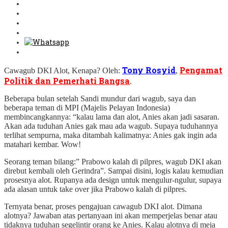
Tony Rosyid
Pengamat
Cawagub DKI Alot, Kenapa? Oleh:
,
Politik dan Pemerhati Bangsa
.
Beberapa bulan setelah Sandi mundur dari wagub, saya dan
beberapa teman di MPI (Majelis Pelayan Indonesia)
membincangkannya: “kalau lama dan alot, Anies akan jadi sasaran.
Akan ada tuduhan Anies gak mau ada wagub. Supaya tuduhannya
terlihat sempurna, maka ditambah kalimatnya: Anies gak ingin ada
matahari kembar. Wow!
Seorang teman bilang:” Prabowo kalah di pilpres, wagub DKI akan
direbut kembali oleh Gerindra”. Sampai disini, logis kalau kemudian
prosesnya alot. Rupanya ada design untuk mengulur-ngulur, supaya
ada alasan untuk take over jika Prabowo kalah di pilpres.
Ternyata benar, proses pengajuan cawagub DKI alot. Dimana
alotnya? Jawaban atas pertanyaan ini akan memperjelas benar atau
tidaknya tuduhan segelintir orang ke Anies. Kalau alotnya di meja