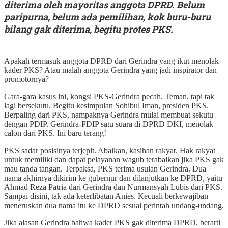
diterima oleh mayoritas anggota DPRD. Belum
paripurna, belum ada pemilihan, kok buru-buru
bilang gak diterima, begitu protes PKS.
Apakah termasuk anggota DPRD dari Gerindra yang ikut menolak
kader PKS? Atau malah anggota Gerindra yang jadi inspirator dan
promotornya?
Gara-gara kasus ini, kongsi PKS-Gerindra pecah. Teman, tapi tak
lagi bersekutu. Begitu kesimpulan Sohibul Iman, presiden PKS.
Berpaling dari PKS, nampaknya Gerindra mulai membuat sekutu
dengan PDIP. Gerindra-PDIP satu suara di DPRD DKI, menolak
calon dari PKS. Ini baru terang!
PKS sadar posisinya terjepit. Abaikan, kasihan rakyat. Hak rakyat
untuk memiliki dan dapat pelayanan wagub terabaikan jika PKS gak
mau tanda tangan. Terpaksa, PKS terima usulan Gerindra. Dua
nama akhirnya dikirim ke gubernur dan dilanjutkan ke DPRD, yaitu
Ahmad Reza Patria dari Gerindra dan Nurmansyah Lubis dari PKS.
Sampai disini, tak ada keterlibatan Anies. Kecuali berkewajiban
meneruskan dua nama itu ke DPRD sesuai perintah undang-undang.
Jika alasan Gerindra bahwa kader PKS gak diterima DPRD, berarti