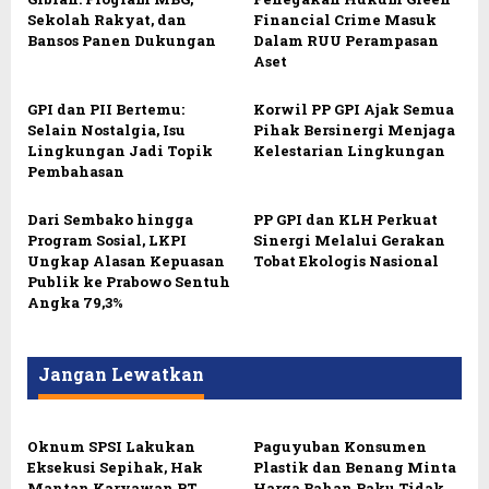
Sekolah Rakyat, dan
Financial Crime Masuk
Bansos Panen Dukungan
Dalam RUU Perampasan
Aset
GPI dan PII Bertemu:
Korwil PP GPI Ajak Semua
Selain Nostalgia, Isu
Pihak Bersinergi Menjaga
Lingkungan Jadi Topik
Kelestarian Lingkungan
Pembahasan
Dari Sembako hingga
PP GPI dan KLH Perkuat
Program Sosial, LKPI
Sinergi Melalui Gerakan
Ungkap Alasan Kepuasan
Tobat Ekologis Nasional
Publik ke Prabowo Sentuh
Angka 79,3%
Jangan Lewatkan
Oknum SPSI Lakukan
Paguyuban Konsumen
Eksekusi Sepihak, Hak
Plastik dan Benang Minta
Mantan Karyawan PT
Harga Bahan Baku Tidak