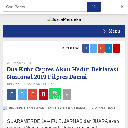
Skip
to
content
Menu
Ikuti Kami
Oleh
31 Oktober 2018
REDAKSI
Dua Kubu Capres Akan Hadiri Deklarasi
Nasional 2019 Pilpres Damai
REDAKSI
NASIONAL
POLITIK
-
,
-
SUARAMERDEKA – FUIB, JARNAS dan JUARA akan
peringati Sumpah Pemuda dengan menggelar