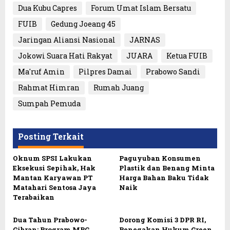
Dua Kubu Capres
Forum Umat Islam Bersatu
FUIB
Gedung Joeang 45
Jaringan Aliansi Nasional
JARNAS
Jokowi Suara Hati Rakyat
JUARA
Ketua FUIB
Ma'ruf Amin
Pilpres Damai
Prabowo Sandi
Rahmat Himran
Rumah Juang
Sumpah Pemuda
Posting Terkait
Oknum SPSI Lakukan
Paguyuban Konsumen
Eksekusi Sepihak, Hak
Plastik dan Benang Minta
Mantan Karyawan PT
Harga Bahan Baku Tidak
Matahari Sentosa Jaya
Naik
Terabaikan
Dua Tahun Prabowo-
Dorong Komisi 3 DPR RI,
Gibran: Program MBG,
Penegakan Hukum Green