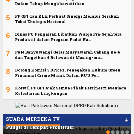
Dalam Tahap Mengkhawatirkan
5
PP GPI dan KLH Perkuat Sinergi Melalui Gerakan
Tobat Ekologis Nasional
6
Dinas PU Pengairan Libatkan Warga Pra-Sejahtera
Produktif dalam Program Padat Ka…
7
PAN Banyuwangi Gelar Musyawarah Cabang Ke-6
dan Targetkan 4 Relawan di Masing-ma…
8
Dorong Komisi 3 DPR RI, Penegakan Hukum Green
Financial Crime Masuk Dalam RUU Pe…
9
Korwil PP GPI Ajak Semua Pihak Bersinergi Menjaga
Kelestarian Lingkungan
Viral Video Ada Setoran RSUD Bogor Kepada
Viral, Ratusan Ojol Geruduk Balaikota DKI
Billabong, Sekretaris GPI: Kedua Tokoh…
Jakarta
SUARA MERDEKA TV
+
Video Oknum Satpol PP Kobar Diduga Lakukan
Pungli di Tempat Prostitusi