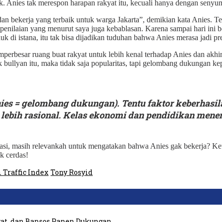
ik. Anies tak merespon harapan rakyat itu, kecuali hanya dengan senyu
dan bekerja yang terbaik untuk warga Jakarta”, demikian kata Anies. T
i penilaian yang menurut saya juga kebablasan. Karena sampai hari in
k di istana, itu tak bisa dijadikan tuduhan bahwa Anies merasa jadi pr
mperbesar ruang buat rakyat untuk lebih kenal terhadap Anies dan akhi
k bullyan itu, maka tidak saja popularitas, tapi gelombang dukungan k
es = gelombang dukungan). Tentu faktor keberhasilan
ebih rasional. Kelas ekonomi dan pendidikan menenga
ifikasi, masih relevankah untuk mengatakan bahwa Anies gak bekerja? 
k cerdas!
Traffic Index
Tony Rosyid
at, dan Bansos Panen Dukungan