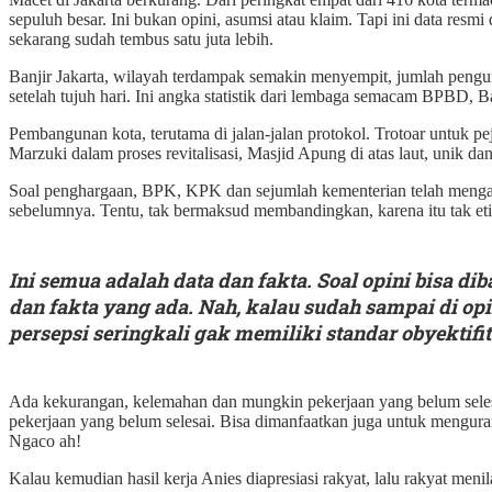
sepuluh besar. Ini bukan opini, asumsi atau klaim. Tapi ini data res
sekarang sudah tembus satu juta lebih.
Banjir Jakarta, wilayah terdampak semakin menyempit, jumlah pengun
setelah tujuh hari. Ini angka statistik dari lembaga semacam BPBD, B
Pembangunan kota, terutama di jalan-jalan protokol. Trotoar untuk p
Marzuki dalam proses revitalisasi, Masjid Apung di atas laut, unik da
Soal penghargaan, BPK, KPK dan sejumlah kementerian telah mengan
sebelumnya. Tentu, tak bermaksud membandingkan, karena itu tak etis
Ini semua adalah data dan fakta. Soal opini bisa di
dan fakta yang ada. Nah, kalau sudah sampai di op
persepsi seringkali gak memiliki standar obyektifit
Ada kekurangan, kelemahan dan mungkin pekerjaan yang belum selesa
pekerjaan yang belum selesai. Bisa dimanfaatkan juga untuk mengurang
Ngaco ah!
Kalau kemudian hasil kerja Anies diapresiasi rakyat, lalu rakyat meni