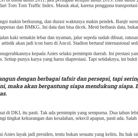
mi dari Tom Tom Traffic Index. Masuk akal, karena pengguna transportas
gsi makin berkurang, dan durasi waktunya makin pendek. Banjir surut 
appenas dan BMKG. Ini data dan bisa dicek. Mesti berbasis data, bukan
ejalan kaki semakin lebar dan nyaman, jalur sepeda sudah dibuat, ratu
n artistik akan jadi icon baru di Ancol. Stadion bertaraf internasional
ugerahkannya kepada Anies selaku pemimpin daerah. Ini prestasi ya
. Setiap punya karya yang harus diapresiasi. Tapi setidaknya, ini buk
bangun dengan berbagai tafsir dan persepsi, tapi seri
ini, maka akan bergantung siapa mendukung siapa. B
as.
i di DKI, itu pasti. Tak ada pemimpin yang sempurna. Dua tahun lebi
i tingkat kekurangan dan kesalahan, sekecil apapun, pasti ada. Salah 
lai Anies layak jadi presiden, tentu bukan sesuatu yang keliru. Itu hak