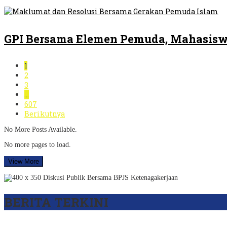
GPI Bersama Elemen Pemuda, Mahasiswa
1
2
3
…
607
Berikutnya
No More Posts Available.
No more pages to load.
View More
BERITA TERKINI