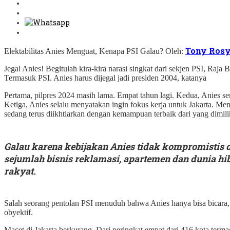
Tony Rosy
Elektabilitas Anies Menguat, Kenapa PSI Galau? Oleh:
Jegal Anies! Begitulah kira-kira narasi singkat dari sekjen PSI, Raja
Termasuk PSI. Anies harus dijegal jadi presiden 2004, katanya
Pertama, pilpres 2024 masih lama. Empat tahun lagi. Kedua, Anies s
Ketiga, Anies selalu menyatakan ingin fokus kerja untuk Jakarta. M
sedang terus diikhtiarkan dengan kemampuan terbaik dari yang dimili
Galau karena kebijakan Anies tidak kompromistis d
sejumlah bisnis reklamasi, apartemen dan dunia h
rakyat.
Salah seorang pentolan PSI menuduh bahwa Anies hanya bisa bicara, n
obyektif.
Macet di Jakarta berkurang. Dari peringkat empat dari 416 kota terma