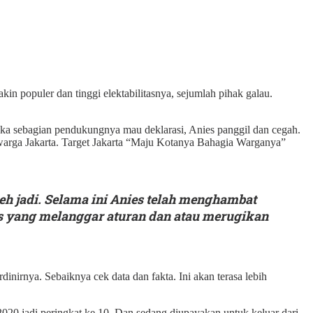
kin populer dan tinggi elektabilitasnya, sejumlah pihak galau.
ika sebagian pendukungnya mau deklarasi, Anies panggil dan cegah.
k warga Jakarta. Target Jakarta “Maju Kotanya Bahagia Warganya”
eh jadi. Selama ini Anies telah menghambat
s yang melanggar aturan dan atau merugikan
nirnya. Sebaiknya cek data dan fakta. Ini akan terasa lebih
 2020 jadi peringkat ke 10. Dan sedang diupayakan untuk keluar dari