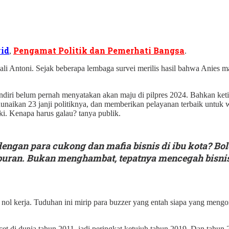
id
Pengamat Politik dan Pemerhati Bangsa
,
.
 Bali Antoni. Sejak beberapa lembaga survei merilis hasil bahwa Anies ma
endiri belum pernah menyatakan akan maju di pilpres 2024. Bahkan ket
enunaikan 23 janji politiknya, dan memberikan pelayanan terbaik untu
ki. Kenapa harus galau? tanya publik.
engan para cukong dan mafia bisnis di ibu kota? Bol
iburan. Bukan menghambat, tepatnya mencegah bisni
ol kerja. Tuduhan ini mirip para buzzer yang entah siapa yang mengordi
cet di dunia tahun 2011, jadi peringkat ketujuh tahun 2019. Dan tahun