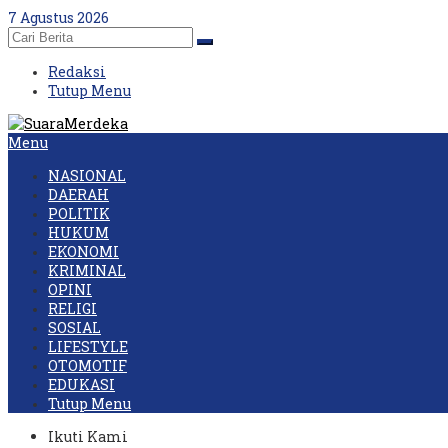
Skip
7 Agustus 2026
to
content
Redaksi
Tutup Menu
Menu
NASIONAL
DAERAH
POLITIK
HUKUM
EKONOMI
KRIMINAL
OPINI
RELIGI
SOSIAL
LIFESTYLE
OTOMOTIF
EDUKASI
Tutup Menu
Ikuti Kami