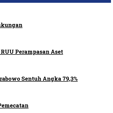
Dukungan
m RUU Perampasan Aset
Prabowo Sentuh Angka 79,3%
 Pemecatan