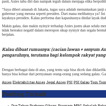
pasti, Anies tahu diri dan nampak teguh dalam menjaga etika berpolit
“Saya diberi amanah di Jakarta, tugas saya adalah menuntaskan janji 
gubernur yang merasa seperti presiden. Dari mana melihatnya ya? In
layaknya presiden. Kalau performa dan kapasitasnya dinilai layak dudu
Makin galau, dan makin nyinyir terhadap Anies justru akan selalu me
tidak bereaksi negatif dalam merespon sikap nyinyir dan segala bentu
berjalan.
Kalau dibuat rumusnya: (cacian lawan + senyum Ani
pengaruhnya, terutama bagi kelompok rakyat yang l
Dengan berbagai data di atas, yang tentu saja bisa dicek dan diklar
hanya bisa keluar dari pernyataan orang-orang yang sedang galau. Ga
Anies
Elektabilitas Anies
Jegal Anies
PSI
PSI Galau
Tom Tom 
Posting Terkait
Dua Tahun Prabowo-Gibran: Program MBG, Sekolah Raky