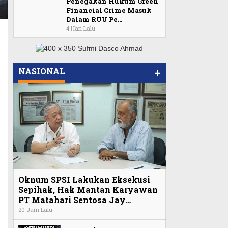
Penegakan Hukum Green
Financial Crime Masuk
Dalam RUU Pe…
4 Hari Lalu
NASIONAL
+
Oknum SPSI Lakukan Eksekusi
Sepihak, Hak Mantan Karyawan
PT Matahari Sentosa Jay…
20 Jam Lalu