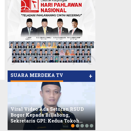
SUARA MERDEKA TV
+
Viral Video Ada Setoran RSUD
Bogor Kepada Billabong,
Viral, Ratusa
Sekretaris GPI: Kedua Tokoh…
Balaikota DK