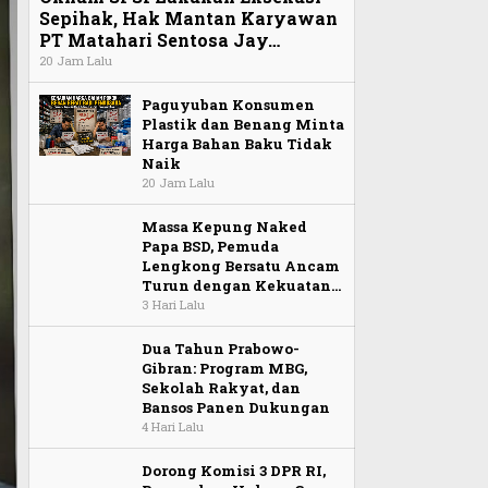
Sepihak, Hak Mantan Karyawan
PT Matahari Sentosa Jay…
20 Jam Lalu
Paguyuban Konsumen
Plastik dan Benang Minta
Harga Bahan Baku Tidak
Naik
20 Jam Lalu
Massa Kepung Naked
Papa BSD, Pemuda
Lengkong Bersatu Ancam
Turun dengan Kekuatan…
3 Hari Lalu
Dua Tahun Prabowo-
Gibran: Program MBG,
Sekolah Rakyat, dan
Bansos Panen Dukungan
4 Hari Lalu
Dorong Komisi 3 DPR RI,