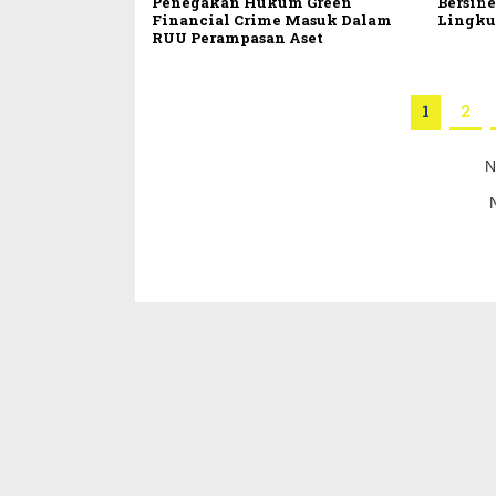
Penegakan Hukum Green
Bersine
Financial Crime Masuk Dalam
Lingk
RUU Perampasan Aset
1
2
N