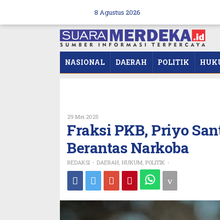
Skip
to
8 Agustus 2026
content
NASIONAL
DAERAH
POLITIK
HUK
Oleh
29 Mei 2025
REDAKSI
Fraksi PKB, Priyo Sant
Berantas Narkoba
REDAKSI
DAERAH
HUKUM
POLITIK
-
,
,
-