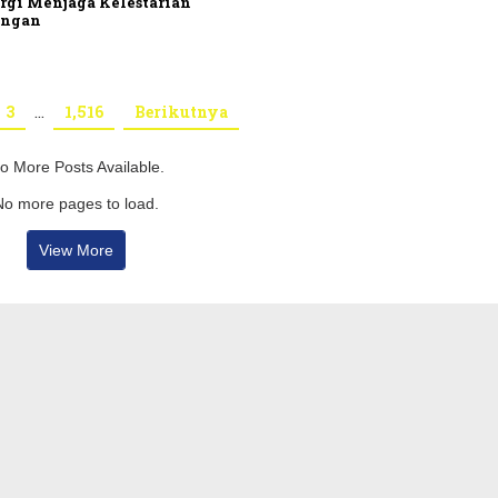
rgi Menjaga Kelestarian
ungan
3
…
1,516
Berikutnya
o More Posts Available.
No more pages to load.
View More