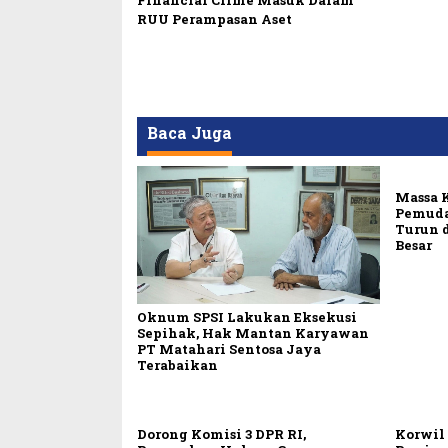
Financial Crime Masuk Dalam
RUU Perampasan Aset
Baca Juga
Massa 
Pemuda
Turun 
Besar
Oknum SPSI Lakukan Eksekusi
Sepihak, Hak Mantan Karyawan
PT Matahari Sentosa Jaya
Terabaikan
Dorong Komisi 3 DPR RI,
Korwil