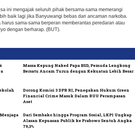
ngsa ini mengajak seluruh pihak bersama-sama memerangi
bih baik lagi jika Banyuwangi bebas dari ancaman narkoba.
ita harus sama-sama berperan memberantas peredaran atau
yo dengan berharap. (BUT).
k
Massa Kepung Naked Papa BSD, Pemuda Lengkong
ya
Bersatu Ancam Turun dengan Kekuatan Lebih Besar
Sekolah
Dorong Komisi 3 DPR RI, Penegakan Hukum Green
Financial Crime Masuk Dalam RUU Perampasan
Aset
i Menjaga
Dari Sembako hingga Program Sosial, LKPI Ungkap
Alasan Kepuasan Publik ke Prabowo Sentuh Angka
79,3%