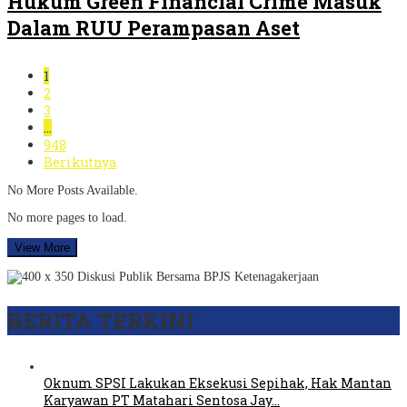
Hukum Green Financial Crime Masuk
Dalam RUU Perampasan Aset
1
2
3
…
948
Berikutnya
No More Posts Available.
No more pages to load.
View More
BERITA TERKINI
Oknum SPSI Lakukan Eksekusi Sepihak, Hak Mantan
Karyawan PT Matahari Sentosa Jay…