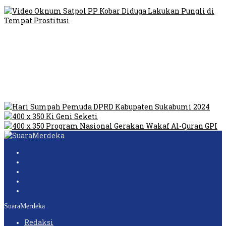
Viral, Ratusan Ojol Geruduk Balaikota DKI Jakarta
Video Oknum Satpol PP Kobar Diduga Lakukan Pungli di
Tempat Prostitusi
Dilarang Kibarkan Sangsaka Merah Putih di Jembatan PIK,
LMP: Ini Masih Teritoria…
Humas Pembangunan Pasar Sibolga Nauli Halangi Tugas
Wartawan Lakukan Peliputan
SuaraMerdeka
Redaksi