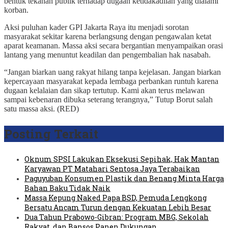
bentuk tekanan publik terhadap dugaan ketidakadilan yang dialami
korban.
Aksi puluhan kader GPI Jakarta Raya itu menjadi sorotan
masyarakat sekitar karena berlangsung dengan pengawalan ketat
aparat keamanan. Massa aksi secara bergantian menyampaikan orasi
lantang yang menuntut keadilan dan pengembalian hak nasabah.
“Jangan biarkan uang rakyat hilang tanpa kejelasan. Jangan biarkan
kepercayaan masyarakat kepada lembaga perbankan runtuh karena
dugaan kelalaian dan sikap tertutup. Kami akan terus melawan
sampai kebenaran dibuka seterang terangnya,” Tutup Borut salah
satu massa aksi. (RED)
Posting Terkait
Oknum SPSI Lakukan Eksekusi Sepihak, Hak Mantan
Karyawan PT Matahari Sentosa Jaya Terabaikan
Paguyuban Konsumen Plastik dan Benang Minta Harga
Bahan Baku Tidak Naik
Massa Kepung Naked Papa BSD, Pemuda Lengkong
Bersatu Ancam Turun dengan Kekuatan Lebih Besar
Dua Tahun Prabowo-Gibran: Program MBG, Sekolah
Rakyat, dan Bansos Panen Dukungan