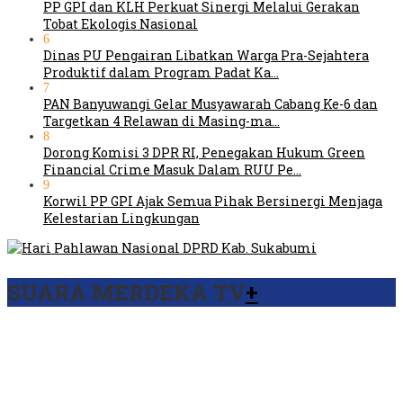
PP GPI dan KLH Perkuat Sinergi Melalui Gerakan
Tobat Ekologis Nasional
6
Dinas PU Pengairan Libatkan Warga Pra-Sejahtera
Produktif dalam Program Padat Ka…
7
PAN Banyuwangi Gelar Musyawarah Cabang Ke-6 dan
Targetkan 4 Relawan di Masing-ma…
8
Dorong Komisi 3 DPR RI, Penegakan Hukum Green
Financial Crime Masuk Dalam RUU Pe…
9
Korwil PP GPI Ajak Semua Pihak Bersinergi Menjaga
Kelestarian Lingkungan
SUARA MERDEKA TV
+
Viral Video Ada Setoran RSUD Bogor Kepada Billabong,
Sekretaris GPI: Kedua Tokoh…