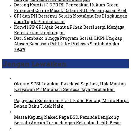
Dorong Komisi 3 DPR RI, Penegakan Hukum Green
Financial Crime Masuk Dalam RUU Perampasan Aset
GPI dan PII Bertemu: Selain Nostalgia, Isu Lingkungan
Jadi Topik Pembahasan
Korwil PP GPI Ajak Semua Pihak Bersinergi Menjaga
Kelestarian Lingkungan
Dari Sembako hingga Program Sosial, LKPI Ungkap
Alasan Kepuasan Publik ke Prabowo Sentuh Angka
79,3%
Jangan Lewatkan
Oknum SPSI Lakukan Eksekusi Sepihak, Hak Mantan
Karyawan PT Matahari Sentosa Jaya Terabaikan
Paguyuban Konsumen Plastik dan Benang Minta Harga
Bahan Baku Tidak Naik
Massa Kepung Naked Papa BSD, Pemuda Lengkong
Bersatu Ancam Turun dengan Kekuatan Lebih Besar