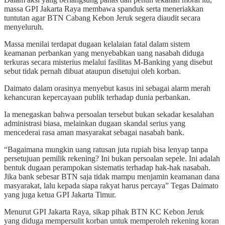
massa GPI Jakarta Raya membawa spanduk serta meneriakkan
tuntutan agar BTN Cabang Kebon Jeruk segera diaudit secara
menyeluruh.
Massa menilai terdapat dugaan kelalaian fatal dalam sistem
keamanan perbankan yang menyebabkan uang nasabah diduga
terkuras secara misterius melalui fasilitas M-Banking yang disebut
sebut tidak pernah dibuat ataupun disetujui oleh korban.
Daimato dalam orasinya menyebut kasus ini sebagai alarm merah
kehancuran kepercayaan publik terhadap dunia perbankan.
Ia menegaskan bahwa persoalan tersebut bukan sekadar kesalahan
administrasi biasa, melainkan dugaan skandal serius yang
mencederai rasa aman masyarakat sebagai nasabah bank.
“Bagaimana mungkin uang ratusan juta rupiah bisa lenyap tanpa
persetujuan pemilik rekening? Ini bukan persoalan sepele. Ini adalah
bentuk dugaan perampokan sistematis terhadap hak-hak nasabah.
Jika bank sebesar BTN saja tidak mampu menjamin keamanan dana
masyarakat, lalu kepada siapa rakyat harus percaya” Tegas Daimato
yang juga ketua GPI Jakarta Timur.
Menurut GPI Jakarta Raya, sikap pihak BTN KC Kebon Jeruk
yang diduga mempersulit korban untuk memperoleh rekening koran