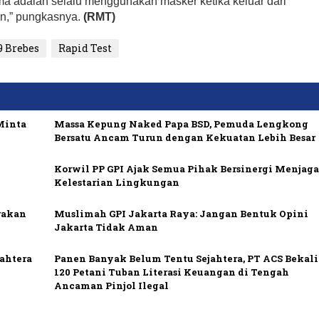
ma adalah selalu menggunakan masker ketika keluar dari
gan,” pungkasnya.
(RMT)
9 Brebes
Rapid Test
Minta
Massa Kepung Naked Papa BSD, Pemuda Lengkong
Bersatu Ancam Turun dengan Kekuatan Lebih Besar
Korwil PP GPI Ajak Semua Pihak Bersinergi Menjag
Kelestarian Lingkungan
rakan
Muslimah GPI Jakarta Raya: Jangan Bentuk Opini
Jakarta Tidak Aman
ahtera
Panen Banyak Belum Tentu Sejahtera, PT ACS Bekali
120 Petani Tuban Literasi Keuangan di Tengah
Ancaman Pinjol Ilegal