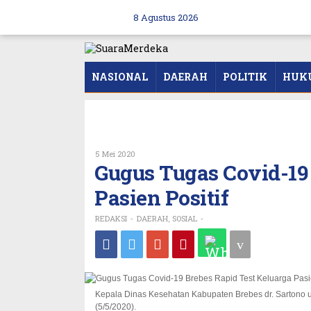
Skip
to
8 Agustus 2026
content
NASIONAL
DAERAH
POLITIK
HUK
Oleh
5 Mei 2020
REDAKSI
Gugus Tugas Covid-19 
Pasien Positif
REDAKSI
DAERAH
SOSIAL
-
,
-
Kepala Dinas Kesehatan Kabupaten Brebes dr. Sartono 
(5/5/2020).