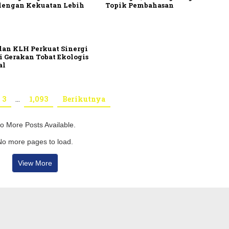
dengan Kekuatan Lebih
Topik Pembahasan
dan KLH Perkuat Sinergi
i Gerakan Tobat Ekologis
al
3
…
1,093
Berikutnya
o More Posts Available.
No more pages to load.
View More