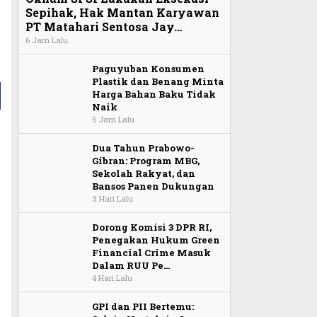
Sepihak, Hak Mantan Karyawan
PT Matahari Sentosa Jay…
6 Jam Lalu
Paguyuban Konsumen
Plastik dan Benang Minta
Harga Bahan Baku Tidak
Naik
6 Jam Lalu
Dua Tahun Prabowo-
Gibran: Program MBG,
a
Sekolah Rakyat, dan
Bansos Panen Dukungan
3 Hari Lalu
Dorong Komisi 3 DPR RI,
Penegakan Hukum Green
Financial Crime Masuk
Dalam RUU Pe…
4 Hari Lalu
GPI dan PII Bertemu: