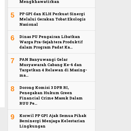
Mengkhawatirkan
5
PP GPI dan KLH Perkuat Sinergi
Melalui Gerakan Tobat Ekologis
Nasional
6
Dinas PU Pengairan Libatkan
Warga Pra-Sejahtera Produktif
dalam Program Padat Ka…
7
PAN Banyuwangi Gelar
Musyawarah Cabang Ke-6 dan
Targetkan 4 Relawan di Masing-
ma…
8
Dorong Komisi 3 DPR RI,
Penegakan Hukum Green
Financial Crime Masuk Dalam
RUU Pe…
9
Korwil PP GPI Ajak Semua Pihak
Bersinergi Menjaga Kelestarian
Lingkungan