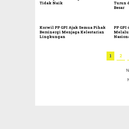
Tidak Naik
Turun 
Besar
Korwil PP GPI Ajak Semua Pihak
PP GPI 
Bersinergi Menjaga Kelestarian
Melalu
Lingkungan
Nasion
1
2
N