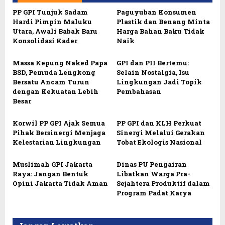
PP GPI Tunjuk Sadam
Paguyuban Konsumen
Hardi Pimpin Maluku
Plastik dan Benang Minta
Utara, Awali Babak Baru
Harga Bahan Baku Tidak
Konsolidasi Kader
Naik
Massa Kepung Naked Papa
GPI dan PII Bertemu:
BSD, Pemuda Lengkong
Selain Nostalgia, Isu
Bersatu Ancam Turun
Lingkungan Jadi Topik
dengan Kekuatan Lebih
Pembahasan
Besar
Korwil PP GPI Ajak Semua
PP GPI dan KLH Perkuat
Pihak Bersinergi Menjaga
Sinergi Melalui Gerakan
Kelestarian Lingkungan
Tobat Ekologis Nasional
Muslimah GPI Jakarta
Dinas PU Pengairan
Raya: Jangan Bentuk
Libatkan Warga Pra-
Opini Jakarta Tidak Aman
Sejahtera Produktif dalam
Program Padat Karya