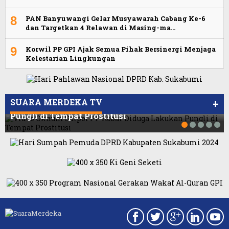
8
PAN Banyuwangi Gelar Musyawarah Cabang Ke-6
dan Targetkan 4 Relawan di Masing-ma…
9
Korwil PP GPI Ajak Semua Pihak Bersinergi Menjaga
Kelestarian Lingkungan
Viral Video Ada Setoran RSUD Bogor Kepada
Viral, Ratusan Ojol Geruduk Balaikota DKI
Billabong, Sekretaris GPI: Kedua Tokoh…
Jakarta
SUARA MERDEKA TV
+
Video Oknum Satpol PP Kobar Diduga Lakukan
Pungli di Tempat Prostitusi