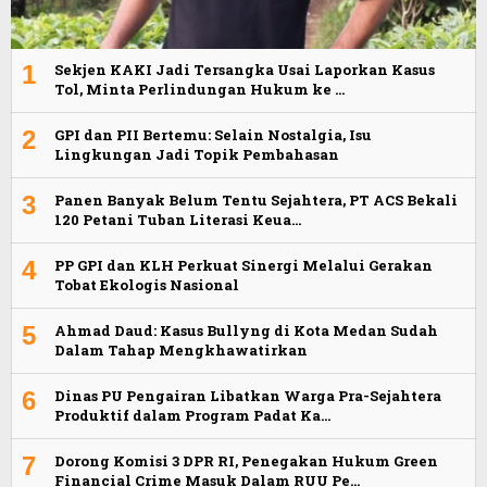
1
Sekjen KAKI Jadi Tersangka Usai Laporkan Kasus
Tol, Minta Perlindungan Hukum ke …
2
GPI dan PII Bertemu: Selain Nostalgia, Isu
Lingkungan Jadi Topik Pembahasan
3
Panen Banyak Belum Tentu Sejahtera, PT ACS Bekali
120 Petani Tuban Literasi Keua…
4
PP GPI dan KLH Perkuat Sinergi Melalui Gerakan
Tobat Ekologis Nasional
5
Ahmad Daud: Kasus Bullyng di Kota Medan Sudah
Dalam Tahap Mengkhawatirkan
6
Dinas PU Pengairan Libatkan Warga Pra-Sejahtera
Produktif dalam Program Padat Ka…
7
Dorong Komisi 3 DPR RI, Penegakan Hukum Green
Financial Crime Masuk Dalam RUU Pe…