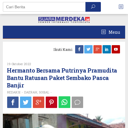
Skip
to
content
Menu
Ikuti Kami
Oleh
19 Oktober 2022
REDAKSI
Hermanto Bersama Putrinya Pramudita
Bantu Ratusan Paket Sembako Pasca
Banjir
REDAKSI
DAERAH
SOSIAL
-
,
-