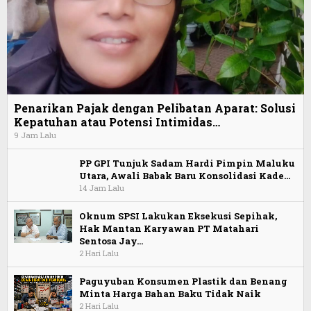
Penarikan Pajak dengan Pelibatan Aparat: Solusi
Kepatuhan atau Potensi Intimidas…
9 Jam Lalu
PP GPI Tunjuk Sadam Hardi Pimpin Maluku
Utara, Awali Babak Baru Konsolidasi Kade…
14 Jam Lalu
Oknum SPSI Lakukan Eksekusi Sepihak,
Hak Mantan Karyawan PT Matahari
Sentosa Jay…
2 Hari Lalu
Paguyuban Konsumen Plastik dan Benang
Minta Harga Bahan Baku Tidak Naik
2 Hari Lalu