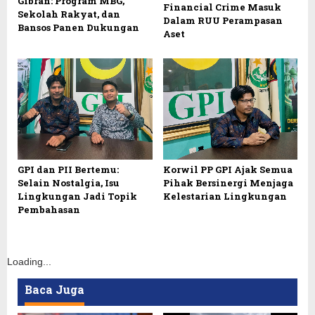
Gibran: Program MBG,
Financial Crime Masuk
Sekolah Rakyat, dan
Dalam RUU Perampasan
Bansos Panen Dukungan
Aset
GPI dan PII Bertemu:
Korwil PP GPI Ajak Semua
Selain Nostalgia, Isu
Pihak Bersinergi Menjaga
Lingkungan Jadi Topik
Kelestarian Lingkungan
Pembahasan
Loading...
Baca Juga