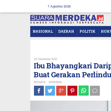
Skip
to
7 Agustus 2026
content
NASIONAL
DAERAH
POLITIK
HUK
Oleh
20 Desember 2021
REDAKSI
Ibu Bhayangkari Dari
Buat Gerakan Perlin
REDAKSI
NASIONAL
-
-