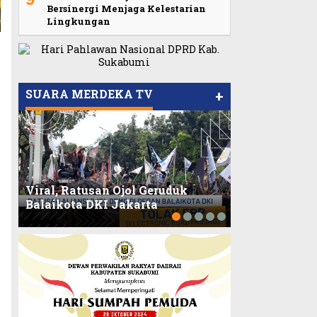
Bersinergi Menjaga Kelestarian
Lingkungan
Viral Video Ada Setoran RSUD
Bogor Kepada Billabong,
Sekretaris GPI: Kedua Tokoh…
SUARA MERDEKA TV
+
Video Oknum 
Viral, Ratusan Ojol Geruduk
Diduga Lakuk
Balaikota DKI Jakarta
Tempat Prost