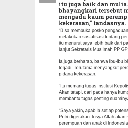
itu juga baik dan mulia.
bhayangkari tersebut m
mengadu kaum perempua
kekerasan,” tandasnya.
“Bisa membuka posko pengaduan 
melakukan sosialisasi tentang p
itu menurut saya lebih baik dari
lanjut Sekretaris Muslimah PP GPI
Ia juga berharap, bahwa ibu-ibu 
terjadi. Terutama menyangkut pe
pidana kekerasan.
“Itu memang tugas Institusi Kepol
Akan tetapi, dari pada hanya kump
membantu tugas penting suaminya
“Saya yakin, apabila setiap pote
Polri digerakan. Insya Allah aka
perempuan dan anak di Indonesia,