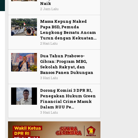
Naik
2 Jam Lalu
Massa Kepung Naked
Papa BSD, Pemuda
Lengkong Bersatu Ancam
Turun dengan Kekuatan…
2 Hari Lalu
Dua Tahun Prabowo-
Gibran: Program MBG,
Sekolah Rakyat, dan
Bansos Panen Dukungan
3 Hari Lalu
Dorong Komisi 3 DPR RI,
Penegakan Hukum Green
Financial Crime Masuk
Dalam RUU Pe…
3 Hari Lalu