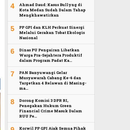
4
Ahmad Daud: Kasus Bullyng di
Kota Medan Sudah Dalam Tahap
Mengkhawatirkan
5
PP GPI dan KLH Perkuat Sinergi
Melalui Gerakan Tobat Ekologis
Nasional
6
Dinas PU Pengairan Libatkan
Warga Pra-Sejahtera Produktif
dalam Program Padat Ka…
7
PAN Banyuwangi Gelar
Musyawarah Cabang Ke-6 dan
Targetkan 4 Relawan di Masing-
ma…
8
Dorong Komisi 3 DPR RI,
Penegakan Hukum Green
Financial Crime Masuk Dalam
RUU Pe…
9
Korwil PP GPI Ajak Semua Pihak