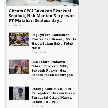
Oknum SPSI Lakukan Eksekusi
Sepihak, Hak Mantan Karyawan
PT Matahari Sentosa Jay…
2 Jam Lalu
Paguyuban Konsumen
Plastik dan Benang Minta
Harga Bahan Baku Tidak
Naik
2 Jam Lalu
Dua Tahun Prabowo-
Gibran: Program MBG,
Sekolah Rakyat, dan
Bansos Panen Dukungan
3 Hari Lalu
Dorong Komisi 3 DPR RI,
a
Penegakan Hukum Green
Financial Crime Masuk
Dalam RUU Pe…
3 Hari Lalu