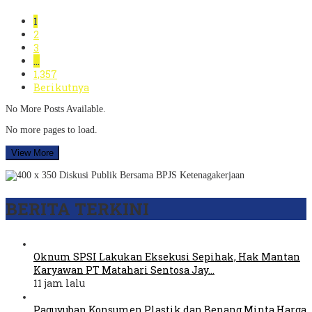
1
2
3
…
1,357
Berikutnya
No More Posts Available.
No more pages to load.
View More
BERITA TERKINI
Oknum SPSI Lakukan Eksekusi Sepihak, Hak Mantan
Karyawan PT Matahari Sentosa Jay…
11 jam lalu
Paguyuban Konsumen Plastik dan Benang Minta Harga