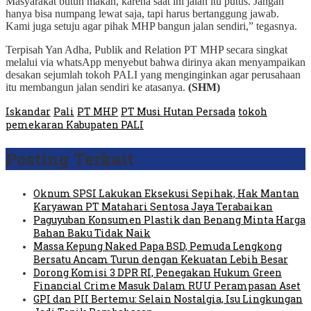
Masyarakat butuh makan, karena saat ini jalan itu putus. Jangan
hanya bisa numpang lewat saja, tapi harus bertanggung jawab.
Kami juga setuju agar pihak MHP bangun jalan sendiri,” tegasnya.
Terpisah Yan Adha, Publik and Relation PT MHP secara singkat
melalui via whatsApp menyebut bahwa dirinya akan menyampaikan
desakan sejumlah tokoh PALI yang menginginkan agar perusahaan
itu membangun jalan sendiri ke atasanya.
(SHM)
Iskandar
Pali
PT MHP
PT Musi Hutan Persada
tokoh
pemekaran Kabupaten PALI
Posting Terkait
Oknum SPSI Lakukan Eksekusi Sepihak, Hak Mantan
Karyawan PT Matahari Sentosa Jaya Terabaikan
Paguyuban Konsumen Plastik dan Benang Minta Harga
Bahan Baku Tidak Naik
Massa Kepung Naked Papa BSD, Pemuda Lengkong
Bersatu Ancam Turun dengan Kekuatan Lebih Besar
Dorong Komisi 3 DPR RI, Penegakan Hukum Green
Financial Crime Masuk Dalam RUU Perampasan Aset
GPI dan PII Bertemu: Selain Nostalgia, Isu Lingkungan