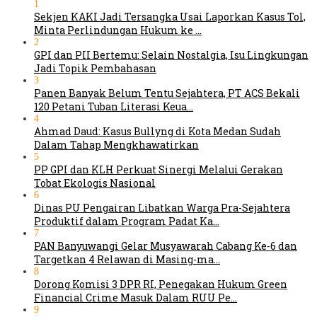
1
Sekjen KAKI Jadi Tersangka Usai Laporkan Kasus Tol,
Minta Perlindungan Hukum ke …
2
GPI dan PII Bertemu: Selain Nostalgia, Isu Lingkungan
Jadi Topik Pembahasan
3
Panen Banyak Belum Tentu Sejahtera, PT ACS Bekali
120 Petani Tuban Literasi Keua…
4
Ahmad Daud: Kasus Bullyng di Kota Medan Sudah
Dalam Tahap Mengkhawatirkan
5
PP GPI dan KLH Perkuat Sinergi Melalui Gerakan
Tobat Ekologis Nasional
6
Dinas PU Pengairan Libatkan Warga Pra-Sejahtera
Produktif dalam Program Padat Ka…
7
PAN Banyuwangi Gelar Musyawarah Cabang Ke-6 dan
Targetkan 4 Relawan di Masing-ma…
8
Dorong Komisi 3 DPR RI, Penegakan Hukum Green
Financial Crime Masuk Dalam RUU Pe…
9