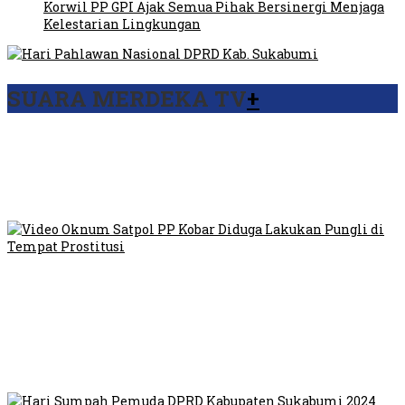
Korwil PP GPI Ajak Semua Pihak Bersinergi Menjaga
Kelestarian Lingkungan
SUARA MERDEKA TV
+
Viral Video Ada Setoran RSUD Bogor Kepada Billabong,
Sekretaris GPI: Kedua Tokoh…
Viral, Ratusan Ojol Geruduk Balaikota DKI Jakarta
Video Oknum Satpol PP Kobar Diduga Lakukan Pungli di
Tempat Prostitusi
Dilarang Kibarkan Sangsaka Merah Putih di Jembatan PIK,
LMP: Ini Masih Teritoria…
Humas Pembangunan Pasar Sibolga Nauli Halangi Tugas
Wartawan Lakukan Peliputan