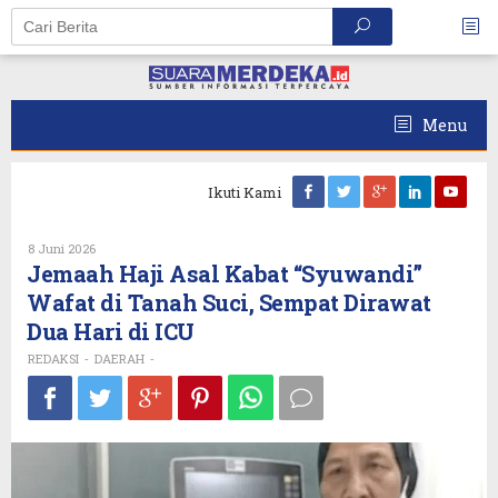
Skip
to
content
Menu
Ikuti Kami
Oleh
8 Juni 2026
REDAKSI
Jemaah Haji Asal Kabat “Syuwandi”
Wafat di Tanah Suci, Sempat Dirawat
Dua Hari di ICU
REDAKSI
DAERAH
-
-