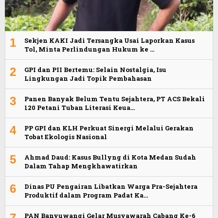
1
Sekjen KAKI Jadi Tersangka Usai Laporkan Kasus
Tol, Minta Perlindungan Hukum ke …
2
GPI dan PII Bertemu: Selain Nostalgia, Isu
Lingkungan Jadi Topik Pembahasan
3
Panen Banyak Belum Tentu Sejahtera, PT ACS Bekali
120 Petani Tuban Literasi Keua…
4
PP GPI dan KLH Perkuat Sinergi Melalui Gerakan
Tobat Ekologis Nasional
5
Ahmad Daud: Kasus Bullyng di Kota Medan Sudah
Dalam Tahap Mengkhawatirkan
6
Dinas PU Pengairan Libatkan Warga Pra-Sejahtera
Produktif dalam Program Padat Ka…
7
PAN Banyuwangi Gelar Musyawarah Cabang Ke-6