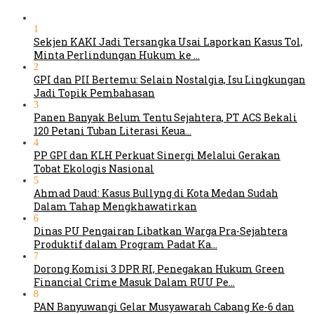
1
Sekjen KAKI Jadi Tersangka Usai Laporkan Kasus Tol,
Minta Perlindungan Hukum ke …
2
GPI dan PII Bertemu: Selain Nostalgia, Isu Lingkungan
Jadi Topik Pembahasan
3
Panen Banyak Belum Tentu Sejahtera, PT ACS Bekali
120 Petani Tuban Literasi Keua…
4
PP GPI dan KLH Perkuat Sinergi Melalui Gerakan
Tobat Ekologis Nasional
5
Ahmad Daud: Kasus Bullyng di Kota Medan Sudah
Dalam Tahap Mengkhawatirkan
6
Dinas PU Pengairan Libatkan Warga Pra-Sejahtera
Produktif dalam Program Padat Ka…
7
Dorong Komisi 3 DPR RI, Penegakan Hukum Green
Financial Crime Masuk Dalam RUU Pe…
8
PAN Banyuwangi Gelar Musyawarah Cabang Ke-6 dan