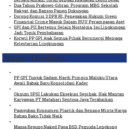
Dua Tahun Prabowo-Gibran: Program MBG, Sekolah
Rakyat, dan Bansos Panen Dukungan
Dorong Komisi 3 DPR RI, Penegakan Hukum Green
Financial Crime Masuk Dalam RUU Perampasan Aset
GPI dan PII Bertemu: Selain Nostalgia, Isu Lingkungan
Jadi Topik Pembahasan
Korwil PP GPI Ajak Semua Pihak Bersinergi Menjaga
Kelestarian Lingkungan
Jangan Lewatkan
PP GPI Tunjuk Sadam Hardi Pimpin Maluku Utara,
Awali Babak Baru Konsolidasi Kader
Oknum SPSI Lakukan Eksekusi Sepihak, Hak Mantan
Karyawan PT Matahari Sentosa Jaya Terabaikan
Paguyuban Konsumen Plastik dan Benang Minta Harga
Bahan Baku Tidak Naik
Massa Kepung Naked Papa BSD, Pemuda Lengkong