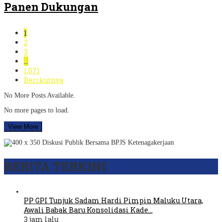
Panen Dukungan
1
2
3
…
1,071
Berikutnya
No More Posts Available.
No more pages to load.
View More
BERITA TERKINI
PP GPI Tunjuk Sadam Hardi Pimpin Maluku Utara,
Awali Babak Baru Konsolidasi Kade…
3 jam lalu