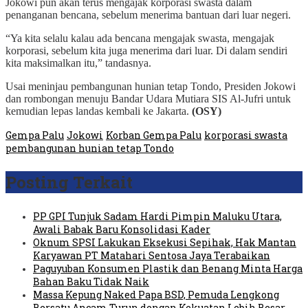
Jokowi pun akan terus mengajak korporasi swasta dalam
penanganan bencana, sebelum menerima bantuan dari luar negeri.
“Ya kita selalu kalau ada bencana mengajak swasta, mengajak
korporasi, sebelum kita juga menerima dari luar. Di dalam sendiri
kita maksimalkan itu,” tandasnya.
Usai meninjau pembangunan hunian tetap Tondo, Presiden Jokowi
dan rombongan menuju Bandar Udara Mutiara SIS Al-Jufri untuk
kemudian lepas landas kembali ke Jakarta.
(OSY)
Gempa Palu
Jokowi
Korban Gempa Palu
korporasi swasta
pembangunan hunian tetap Tondo
Posting Terkait
PP GPI Tunjuk Sadam Hardi Pimpin Maluku Utara,
Awali Babak Baru Konsolidasi Kader
Oknum SPSI Lakukan Eksekusi Sepihak, Hak Mantan
Karyawan PT Matahari Sentosa Jaya Terabaikan
Paguyuban Konsumen Plastik dan Benang Minta Harga
Bahan Baku Tidak Naik
Massa Kepung Naked Papa BSD, Pemuda Lengkong
Bersatu Ancam Turun dengan Kekuatan Lebih Besar