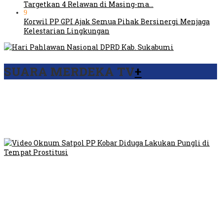
Targetkan 4 Relawan di Masing-ma…
9
Korwil PP GPI Ajak Semua Pihak Bersinergi Menjaga
Kelestarian Lingkungan
SUARA MERDEKA TV
+
Viral Video Ada Setoran RSUD Bogor Kepada Billabong,
Sekretaris GPI: Kedua Tokoh…
Viral, Ratusan Ojol Geruduk Balaikota DKI Jakarta
Video Oknum Satpol PP Kobar Diduga Lakukan Pungli di
Tempat Prostitusi
Dilarang Kibarkan Sangsaka Merah Putih di Jembatan PIK,
LMP: Ini Masih Teritoria…
Humas Pembangunan Pasar Sibolga Nauli Halangi Tugas