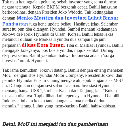
Tak mau ketinggalan peluang, sebab investor yang sama diincar
negara tetangga, Kepala BKPM bergerak cepat. Bahlil langsung
berkoordinasi dengan Presiden Joko Widodo. Tak ketinggalan
Menko Maritim dan Investasi Luhut Binsar
dengan
Pandjaitan
juga kena update beliau. Hasilnya jelas. Selembar
surat itu pun tiba ditangan Hyundai. Sambil menanti kedatangan
Jokowi di Pabrik Hyundai di Ulsan, Korsel, Bahlil lekas-lekas
meluncur duluan ke Markas Hyundai dua sampai tiga jam
diluat Kota Busan
perjalanan
. Tiba di Markas Hyundai, Bahlil
mengajak koleganya, bos-bos Hyundai, mojok sedikit. Diiringi
ekspresi serius Bahlil yakinkan bahwa Indonesia adalah ‘sorga
investasi’ untuk Hyundai.
Tak lama kemudian, Jokowi datang. Bahlil dengan enteng meneken
MoU dengan Bos Hyundai Motor Company. Presiden Jokowi dan
pemilik Hyundai Euisun-Chung mengawali tepuk tangan atas MoU
itu. Dilanjutkan dengan sesi salam-salaman. Investasi Hyundai
memang hanya US$ 1,5 miliar. Kalah dari Tanjung Jati. “Bukan
masalah nilainya. Tapi dilihat dari kepercayaan Hyundai. Dia pilih
Indonesia ini dan ketika tanda tangan semua media di dunia
menulis,” terang Luhut yang mem-backup Bahlil habis-habisan.
Betul. MoU ini menjadi isu dan pemberitaan