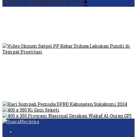
SUARA MERDEKA TV
+
Viral Video Ada Setoran RSUD Bogor Kepada Billabong,
Sekretaris GPI: Kedua Tokoh…
Viral, Ratusan Ojol Geruduk Balaikota DKI Jakarta
Video Oknum Satpol PP Kobar Diduga Lakukan Pungli di
Tempat Prostitusi
Dilarang Kibarkan Sangsaka Merah Putih di Jembatan PIK,
LMP: Ini Masih Teritoria…
Humas Pembangunan Pasar Sibolga Nauli Halangi Tugas
Wartawan Lakukan Peliputan