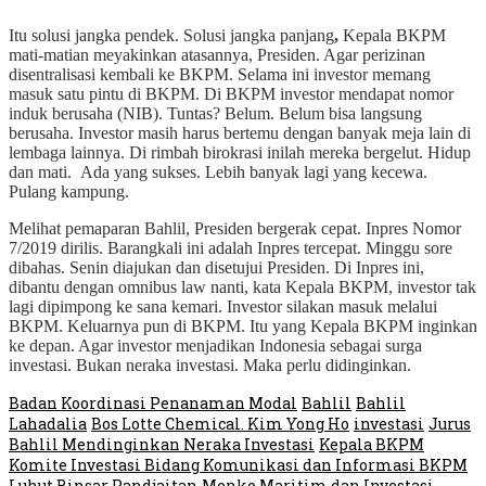
Itu solusi jangka pendek. Solusi jangka panjang
,
Kepala BKPM
mati-matian meyakinkan atasannya, Presiden. Agar perizinan
disentralisasi kembali ke BKPM. Selama ini investor memang
masuk satu pintu di BKPM. Di BKPM investor mendapat nomor
induk berusaha (NIB). Tuntas? Belum. Belum bisa langsung
berusaha. Investor masih harus bertemu dengan banyak meja lain di
lembaga lainnya. Di rimbah birokrasi inilah mereka bergelut. Hidup
dan mati. Ada yang sukses. Lebih banyak lagi yang kecewa.
Pulang kampung.
Melihat pemaparan Bahlil, Presiden bergerak cepat. Inpres Nomor
7/2019 dirilis. Barangkali ini adalah Inpres tercepat. Minggu sore
dibahas. Senin diajukan dan disetujui Presiden. Di Inpres ini,
dibantu dengan omnibus law nanti, kata Kepala BKPM, investor tak
lagi dipimpong ke sana kemari. Investor silakan masuk melalui
BKPM. Keluarnya pun di BKPM. Itu yang Kepala BKPM inginkan
ke depan. Agar investor menjadikan Indonesia sebagai surga
investasi. Bukan neraka investasi. Maka perlu didinginkan.
Badan Koordinasi Penanaman Modal
Bahlil
Bahlil
Lahadalia
Bos Lotte Chemical. Kim Yong Ho
investasi
Jurus
Bahlil Mendinginkan Neraka Investasi
Kepala BKPM
Komite Investasi Bidang Komunikasi dan Informasi BKPM
Luhut Binsar Pandjaitan
Menko Maritim dan Investasi