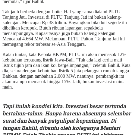
memulai,” ujar Bahlil.
Tak jauh berbeda dengan Lotte. Hal yang sama dialami PLTU
Tanjung Jati. Investasi di PLTU Tanjung Jati ini bukan kaleng-
kalengan. Mencapai Rp 38 triliun. Bayangkan bila duit segede itu
dibelikan kerupuk. Butuh ribuan lapangan sepakbola
menampungnya. Kapasitasnya juga bukan kaleng-kalengan.
Mencapai 4.664 MW. Melampaui PLTU Paiton. Tanjung Jati ini
memegang rekor terbesar se-Asia Tenggara.
Kalau tuntas, kata Kepala BKPM, PLTU ini akan memasok 12%
kebutuhan terpasang listrik Jawa-Bali. “Tak ada lagi cerita mati
listrik tujuh jam dan ikan koi bergelimpangan,” celetuk Bahlil. Kata
dia, setara dengan kebutuhan listrik 5 juta pelanggan rumah tangga.
Bahkan, dengan tambahan 2.000 MW, nantinya, pembangkit itu
akan mampu memasok hingga 15%. Jadi, bukan investasi main-
main.
Tapi itulah kondisi kita. Investasi besar tertunda
bertahun-tahun. Hanya karena absennya selembar
surat dan banyak patgulipat kepentingan. Di
tangan Bahlil, dibantu oleh koleganya Menteri
BUMN, Erick Thohir, urusan PLTU ini akhirnya