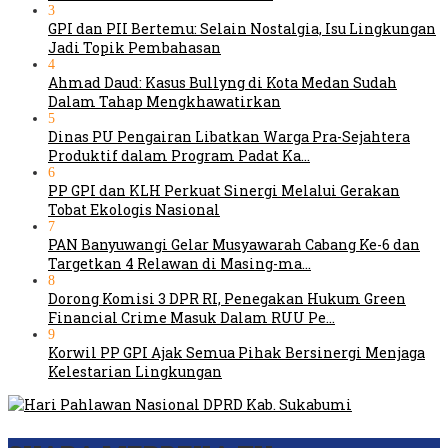
3
GPI dan PII Bertemu: Selain Nostalgia, Isu Lingkungan
Jadi Topik Pembahasan
4
Ahmad Daud: Kasus Bullyng di Kota Medan Sudah
Dalam Tahap Mengkhawatirkan
5
Dinas PU Pengairan Libatkan Warga Pra-Sejahtera
Produktif dalam Program Padat Ka…
6
PP GPI dan KLH Perkuat Sinergi Melalui Gerakan
Tobat Ekologis Nasional
7
PAN Banyuwangi Gelar Musyawarah Cabang Ke-6 dan
Targetkan 4 Relawan di Masing-ma…
8
Dorong Komisi 3 DPR RI, Penegakan Hukum Green
Financial Crime Masuk Dalam RUU Pe…
9
Korwil PP GPI Ajak Semua Pihak Bersinergi Menjaga
Kelestarian Lingkungan