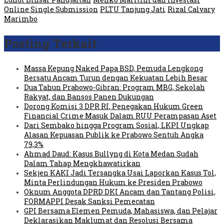
Online Single Submission
PLTU Tanjung Jati
Rizal Calvary
Marimbo
Posting Terkait
Massa Kepung Naked Papa BSD, Pemuda Lengkong
Bersatu Ancam Turun dengan Kekuatan Lebih Besar
Dua Tahun Prabowo-Gibran: Program MBG, Sekolah
Rakyat, dan Bansos Panen Dukungan
Dorong Komisi 3 DPR RI, Penegakan Hukum Green
Financial Crime Masuk Dalam RUU Perampasan Aset
Dari Sembako hingga Program Sosial, LKPI Ungkap
Alasan Kepuasan Publik ke Prabowo Sentuh Angka
79,3%
Ahmad Daud: Kasus Bullyng di Kota Medan Sudah
Dalam Tahap Mengkhawatirkan
Sekjen KAKI Jadi Tersangka Usai Laporkan Kasus Tol,
Minta Perlindungan Hukum ke Presiden Prabowo
Oknum Anggota DPRD DKI Ancam dan Tantang Polisi,
FORMAPPI Desak Sanksi Pemecatan
GPI Bersama Elemen Pemuda, Mahasiswa, dan Pelajar
Deklarasikan Maklumat dan Resolusi Bersama