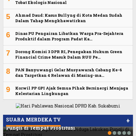
Tobat Ekologis Nasional
5
Ahmad Daud: Kasus Bullyng di Kota Medan Sudah
Dalam Tahap Mengkhawatirkan
6
Dinas PU Pengairan Libatkan Warga Pra-Sejahtera
Produktif dalam Program Padat Ka…
7
Dorong Komisi 3 DPR RI, Penegakan Hukum Green
Financial Crime Masuk Dalam RUU Pe…
8
PAN Banyuwangi Gelar Musyawarah Cabang Ke-6
dan Targetkan 4 Relawan di Masing-ma…
9
Korwil PP GPI Ajak Semua Pihak Bersinergi Menjaga
Kelestarian Lingkungan
Viral Video Ada Setoran RSUD Bogor Kepada
Viral, Ratusan Ojol Geruduk Balaikota DKI
Billabong, Sekretaris GPI: Kedua Tokoh…
Jakarta
SUARA MERDEKA TV
+
Video Oknum Satpol PP Kobar Diduga Lakukan
Pungli di Tempat Prostitusi