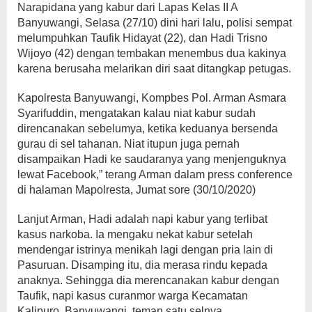
Narapidana yang kabur dari Lapas Kelas II A
Banyuwangi, Selasa (27/10) dini hari lalu, polisi sempat
melumpuhkan Taufik Hidayat (22), dan Hadi Trisno
Wijoyo (42) dengan tembakan menembus dua kakinya
karena berusaha melarikan diri saat ditangkap petugas.
Kapolresta Banyuwangi, Kompbes Pol. Arman Asmara
Syarifuddin, mengatakan kalau niat kabur sudah
direncanakan sebelumya, ketika keduanya bersenda
gurau di sel tahanan. Niat itupun juga pernah
disampaikan Hadi ke saudaranya yang menjenguknya
lewat Facebook,” terang Arman dalam press conference
di halaman Mapolresta, Jumat sore (30/10/2020)
Lanjut Arman, Hadi adalah napi kabur yang terlibat
kasus narkoba. Ia mengaku nekat kabur setelah
mendengar istrinya menikah lagi dengan pria lain di
Pasuruan. Disamping itu, dia merasa rindu kepada
anaknya. Sehingga dia merencanakan kabur dengan
Taufik, napi kasus curanmor warga Kecamatan
Kalipuro, Banyuwangi, teman satu selnya.