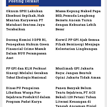
Posting Terkait
Oknum SPSI Lakukan
Massa Kepung Naked Papa
Eksekusi Sepihak, Hak
BSD, Pemuda Lengkong
Mantan Karyawan PT
Bersatu Ancam Turun
Matahari Sentosa Jaya
dengan Kekuatan Lebih
Terabaikan
Besar
Dorong Komisi 3 DPR RI,
Korwil PP GPI Ajak Semua
Penegakan Hukum Green
Pihak Bersinergi Menjaga
Financial Crime Masuk
Kelestarian Lingkungan
Dalam RUU Perampasan
Aset
PP GPI dan KLH Perkuat
Muslimah GPI Jakarta
Sinergi Melalui Gerakan
Raya: Jangan Bentuk
Tobat Ekologis Nasional
Opini Jakarta Tidak Aman
Dinas PU Pengairan
Panen Banyak Belum
Libatkan Warga Pra-
Tentu Sejahtera, PT ACS
Sejahtera Produktif dalam
Bekali 120 Petani Tuban
Program Padat Karya
Literasi Keuangan di
Tengah Ancaman Pinjol