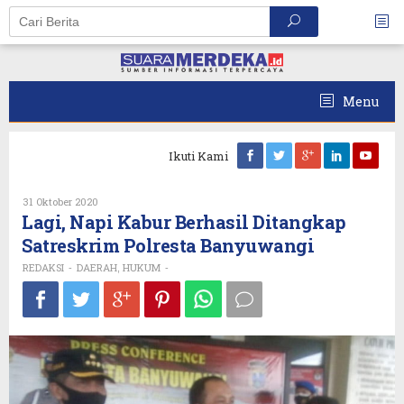
Skip
to
content
Menu
Ikuti Kami
Oleh
31 Oktober 2020
REDAKSI
Lagi, Napi Kabur Berhasil Ditangkap
Satreskrim Polresta Banyuwangi
REDAKSI
DAERAH
HUKUM
-
,
-