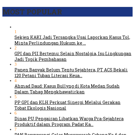
MOST POPULAR
1
Sekjen KAKI Jadi Tersangka Usai Laporkan Kasus Tol,
Minta Perlindungan Hukum ke …
2
GPI dan PII Bertemu: Selain Nostalgia, Isu Lingkungan
Jadi Topik Pembahasan
3
Panen Banyak Belum Tentu Sejahtera, PT ACS Bekali
120 Petani Tuban Literasi Keua…
4
Ahmad Daud: Kasus Bullyng di Kota Medan Sudah
Dalam Tahap Mengkhawatirkan
5
PP GPI dan KLH Perkuat Sinergi Melalui Gerakan
Tobat Ekologis Nasional
6
Dinas PU Pengairan Libatkan Warga Pra-Sejahtera
Produktif dalam Program Padat Ka…
7
PAN Banyuwangi Gelar Musyawarah Cabang Ke-6 dan