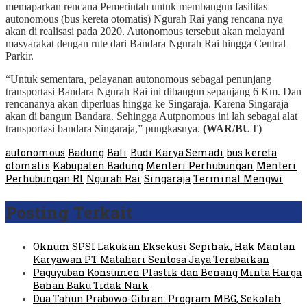
memaparkan rencana Pemerintah untuk membangun fasilitas
autonomous (bus kereta otomatis) Ngurah Rai yang rencana nya
akan di realisasi pada 2020. Autonomous tersebut akan melayani
masyarakat dengan rute dari Bandara Ngurah Rai hingga Central
Parkir.
“Untuk sementara, pelayanan autonomous sebagai penunjang
transportasi Bandara Ngurah Rai ini dibangun sepanjang 6 Km. Dan
rencananya akan diperluas hingga ke Singaraja. Karena Singaraja
akan di bangun Bandara. Sehingga Autpnomous ini lah sebagai alat
transportasi bandara Singaraja,” pungkasnya.
(WAR/BUT)
autonomous
Badung
Bali
Budi Karya Semadi
bus kereta
otomatis
Kabupaten Badung
Menteri Perhubungan
Menteri
Perhubungan RI
Ngurah Rai
Singaraja
Terminal Mengwi
Posting Terkait
Oknum SPSI Lakukan Eksekusi Sepihak, Hak Mantan
Karyawan PT Matahari Sentosa Jaya Terabaikan
Paguyuban Konsumen Plastik dan Benang Minta Harga
Bahan Baku Tidak Naik
Dua Tahun Prabowo-Gibran: Program MBG, Sekolah