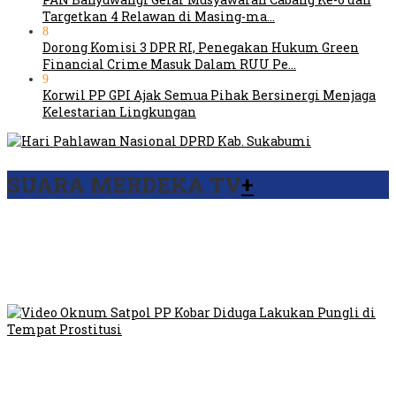
Targetkan 4 Relawan di Masing-ma…
8
Dorong Komisi 3 DPR RI, Penegakan Hukum Green
Financial Crime Masuk Dalam RUU Pe…
9
Korwil PP GPI Ajak Semua Pihak Bersinergi Menjaga
Kelestarian Lingkungan
SUARA MERDEKA TV
+
Viral Video Ada Setoran RSUD Bogor Kepada Billabong,
Sekretaris GPI: Kedua Tokoh…
Viral, Ratusan Ojol Geruduk Balaikota DKI Jakarta
Video Oknum Satpol PP Kobar Diduga Lakukan Pungli di
Tempat Prostitusi