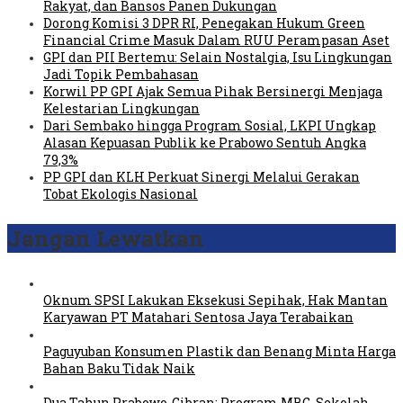
Rakyat, dan Bansos Panen Dukungan
Dorong Komisi 3 DPR RI, Penegakan Hukum Green
Financial Crime Masuk Dalam RUU Perampasan Aset
GPI dan PII Bertemu: Selain Nostalgia, Isu Lingkungan
Jadi Topik Pembahasan
Korwil PP GPI Ajak Semua Pihak Bersinergi Menjaga
Kelestarian Lingkungan
Dari Sembako hingga Program Sosial, LKPI Ungkap
Alasan Kepuasan Publik ke Prabowo Sentuh Angka
79,3%
PP GPI dan KLH Perkuat Sinergi Melalui Gerakan
Tobat Ekologis Nasional
Jangan Lewatkan
Oknum SPSI Lakukan Eksekusi Sepihak, Hak Mantan
Karyawan PT Matahari Sentosa Jaya Terabaikan
Paguyuban Konsumen Plastik dan Benang Minta Harga
Bahan Baku Tidak Naik
Dua Tahun Prabowo-Gibran: Program MBG, Sekolah