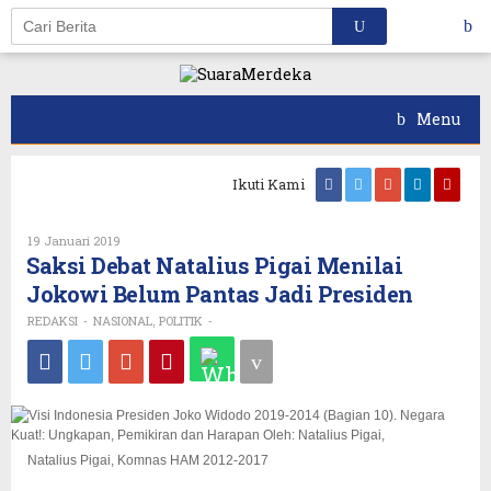
Skip
to
content
Menu
Ikuti Kami
Oleh
19 Januari 2019
REDAKSI
Saksi Debat Natalius Pigai Menilai
Jokowi Belum Pantas Jadi Presiden
REDAKSI
NASIONAL
POLITIK
-
,
-
Natalius Pigai, Komnas HAM 2012-2017