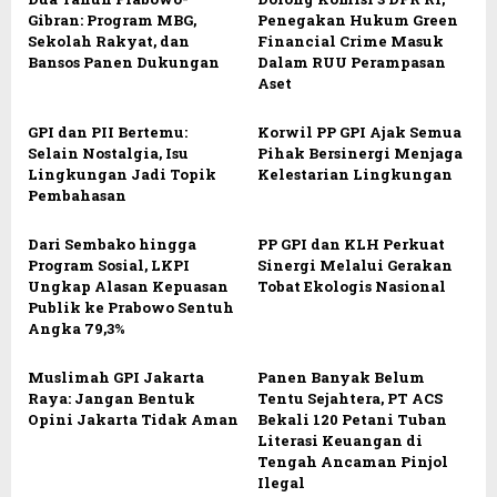
Gibran: Program MBG,
Penegakan Hukum Green
Sekolah Rakyat, dan
Financial Crime Masuk
Bansos Panen Dukungan
Dalam RUU Perampasan
Aset
GPI dan PII Bertemu:
Korwil PP GPI Ajak Semua
Selain Nostalgia, Isu
Pihak Bersinergi Menjaga
Lingkungan Jadi Topik
Kelestarian Lingkungan
Pembahasan
Dari Sembako hingga
PP GPI dan KLH Perkuat
Program Sosial, LKPI
Sinergi Melalui Gerakan
Ungkap Alasan Kepuasan
Tobat Ekologis Nasional
Publik ke Prabowo Sentuh
Angka 79,3%
Muslimah GPI Jakarta
Panen Banyak Belum
Raya: Jangan Bentuk
Tentu Sejahtera, PT ACS
Opini Jakarta Tidak Aman
Bekali 120 Petani Tuban
Literasi Keuangan di
Tengah Ancaman Pinjol
Ilegal