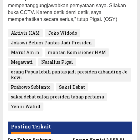
mempertanggungjawabkan pernyataan saya. Silakan
buka CCTV. Karena detik demi detik, saya
memperhatikan secara serius,” tutup Pigai. (OSY)
Aktivis HAM
Joko Widodo
Jokowi Belum Pantas Jadi Presiden
Ma'ruf Amin
mantan Komisioner HAM
Megawati
Natalius Pigai
orang Papua lebih pantas jadi presiden dibanding Jo
kowi
Prabowo Subianto
Saksi Debat
saksi debat calon presiden tahap pertama
Yenni Wahid
Posting Terkait
Dua Tahun Prabowo-
Dorong Komisi 3 DPR RI,