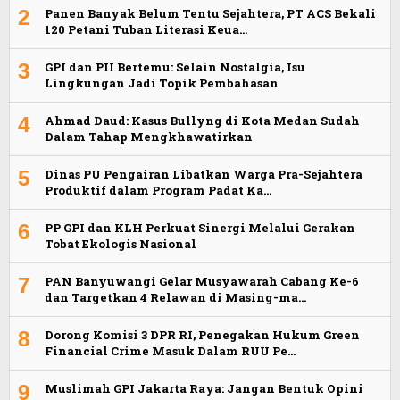
2
Panen Banyak Belum Tentu Sejahtera, PT ACS Bekali
120 Petani Tuban Literasi Keua…
3
GPI dan PII Bertemu: Selain Nostalgia, Isu
Lingkungan Jadi Topik Pembahasan
4
Ahmad Daud: Kasus Bullyng di Kota Medan Sudah
Dalam Tahap Mengkhawatirkan
5
Dinas PU Pengairan Libatkan Warga Pra-Sejahtera
Produktif dalam Program Padat Ka…
6
PP GPI dan KLH Perkuat Sinergi Melalui Gerakan
Tobat Ekologis Nasional
7
PAN Banyuwangi Gelar Musyawarah Cabang Ke-6
dan Targetkan 4 Relawan di Masing-ma…
8
Dorong Komisi 3 DPR RI, Penegakan Hukum Green
Financial Crime Masuk Dalam RUU Pe…
9
Muslimah GPI Jakarta Raya: Jangan Bentuk Opini