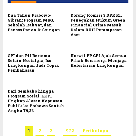
Dua Tahun Prabowo-
Dorong Komisi 3 DPR RI,
Gibran: Program MBG,
Penegakan Hukum Green
Sekolah Rakyat, dan
Financial Crime Masuk
Bansos Panen Dukungan
Dalam RUU Perampasan
Aset
GPI dan PII Bertemu:
Korwil PP GPI Ajak Semua
Selain Nostalgia, Isu
Pihak Bersinergi Menjaga
Lingkungan Jadi Topik
Kelestarian Lingkungan
Pembahasan
Dari Sembako hingga
Program Sosial, LKPI
Ungkap Alasan Kepuasan
Publik ke Prabowo Sentuh
Angka 79,3%
1
2
3
…
972
Berikutnya