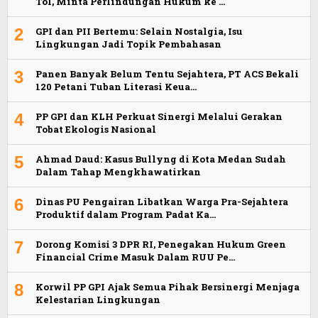
Tol, Minta Perlindungan Hukum ke …
2
GPI dan PII Bertemu: Selain Nostalgia, Isu
Lingkungan Jadi Topik Pembahasan
3
Panen Banyak Belum Tentu Sejahtera, PT ACS Bekali
120 Petani Tuban Literasi Keua…
4
PP GPI dan KLH Perkuat Sinergi Melalui Gerakan
Tobat Ekologis Nasional
5
Ahmad Daud: Kasus Bullyng di Kota Medan Sudah
Dalam Tahap Mengkhawatirkan
6
Dinas PU Pengairan Libatkan Warga Pra-Sejahtera
Produktif dalam Program Padat Ka…
7
Dorong Komisi 3 DPR RI, Penegakan Hukum Green
Financial Crime Masuk Dalam RUU Pe…
8
Korwil PP GPI Ajak Semua Pihak Bersinergi Menjaga
Kelestarian Lingkungan