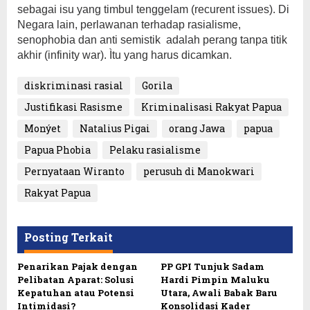
sebagai isu yang timbul tenggelam (recurent issues). Di
Negara lain, perlawanan terhadap rasialisme,
senophobia dan anti semistik adalah perang tanpa titik
akhir (infinity war). Ìtu yang harus dicamkan.
diskriminasi rasial
Gorila
Justifikasi Rasisme
Kriminalisasi Rakyat Papua
Monýet
Natalius Pigai
orang Jawa
papua
Papua Phobia
Pelaku rasialisme
Pernyataan Wiranto
perusuh di Manokwari
Rakyat Papua
Posting Terkait
Penarikan Pajak dengan
PP GPI Tunjuk Sadam
Pelibatan Aparat: Solusi
Hardi Pimpin Maluku
Kepatuhan atau Potensi
Utara, Awali Babak Baru
Intimidasi?
Konsolidasi Kader