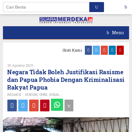
Skip
to
content
Menu
Ikuti Kami
Oleh
20 Agustus 2019
REDAKSI
Negara Tidak Boleh Justifikasi Rasisme
dan Papua Phobia Dengan Kriminalisasi
Rakyat Papua
REDAKSI
HUKUM
OPINI
SOSIAL
-
,
,
-