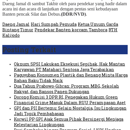
Daeng Jamal di sambut Takbir oleh para pendekar yang hadir dalam
acara ini dan acara di lanjutkan dengan pentas seni kebudayaan
Banten pencak Silat dan Debus.
(DDR/NVD)
.
Daeng Jamal
Hari Sumpah Pemuda
Ketua Umum Garda
Bintang Timur
Pendekar Banten korcam Tambora
RTH
Kalijodo
Posting Terkait
Oknum SPSI Lakukan Eksekusi Sepihak, Hak Mantan
Karyawan PT Matahari Sentosa Jaya Terabaikan
Paguyuban Konsumen Plastik dan Benang Minta Harga
Bahan Baku Tidak Naik
Dua Tahun Prabowo-Gibran: Program MBG, Sekolah
Rakyat, dan Bansos Panen Dukungan
Dorong Komisi 3 DPR RI, Penegakan Hukum Green
Financial Crime Masuk Dalam RUU Perampasan Aset
GPI dan PII Bertemu: Selain Nostalgia, Isu Lingkungan
Jadi Topik Pembahasan
Korwil PP GPI Ajak Semua Pihak Bersinergi Menjaga
Kelestarian Lingkungan