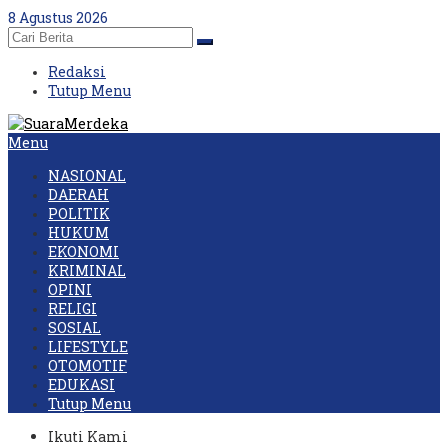
Skip
8 Agustus 2026
to
content
Redaksi
Tutup Menu
Menu
NASIONAL
DAERAH
POLITIK
HUKUM
EKONOMI
KRIMINAL
OPINI
RELIGI
SOSIAL
LIFESTYLE
OTOMOTIF
EDUKASI
Tutup Menu
Ikuti Kami