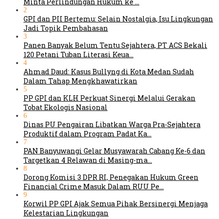
Minta Perlindungan Hukum ke …
2
GPI dan PII Bertemu: Selain Nostalgia, Isu Lingkungan
Jadi Topik Pembahasan
3
Panen Banyak Belum Tentu Sejahtera, PT ACS Bekali
120 Petani Tuban Literasi Keua…
4
Ahmad Daud: Kasus Bullyng di Kota Medan Sudah
Dalam Tahap Mengkhawatirkan
5
PP GPI dan KLH Perkuat Sinergi Melalui Gerakan
Tobat Ekologis Nasional
6
Dinas PU Pengairan Libatkan Warga Pra-Sejahtera
Produktif dalam Program Padat Ka…
7
PAN Banyuwangi Gelar Musyawarah Cabang Ke-6 dan
Targetkan 4 Relawan di Masing-ma…
8
Dorong Komisi 3 DPR RI, Penegakan Hukum Green
Financial Crime Masuk Dalam RUU Pe…
9
Korwil PP GPI Ajak Semua Pihak Bersinergi Menjaga
Kelestarian Lingkungan