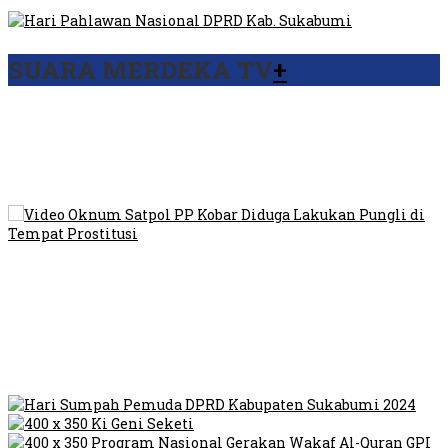
SUARA MERDEKA TV
+
Viral Video Ada Setoran RSUD Bogor Kepada Billabong,
Sekretaris GPI: Kedua Tokoh…
Viral, Ratusan Ojol Geruduk Balaikota DKI Jakarta
Video Oknum Satpol PP Kobar Diduga Lakukan Pungli di
Tempat Prostitusi
Dilarang Kibarkan Sangsaka Merah Putih di Jembatan PIK,
LMP: Ini Masih Teritoria…
Humas Pembangunan Pasar Sibolga Nauli Halangi Tugas
Wartawan Lakukan Peliputan