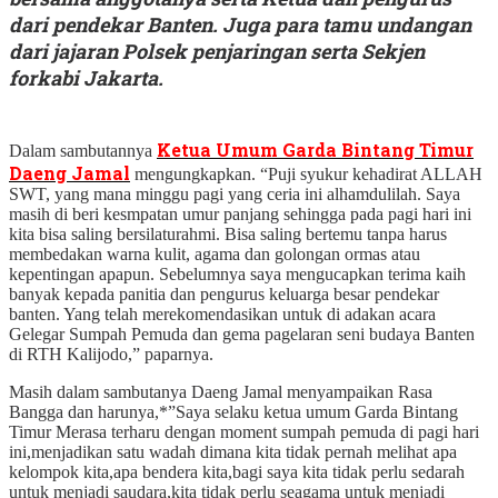
dari pendekar Banten. Juga para tamu undangan
dari jajaran Polsek penjaringan serta Sekjen
forkabi Jakarta.
Ketua Umum Garda Bintang Timur
Dalam sambutannya
Daeng Jamal
mengungkapkan. “Puji syukur kehadirat ALLAH
SWT, yang mana minggu pagi yang ceria ini alhamdulilah. Saya
masih di beri kesmpatan umur panjang sehingga pada pagi hari ini
kita bisa saling bersilaturahmi. Bisa saling bertemu tanpa harus
membedakan warna kulit, agama dan golongan ormas atau
kepentingan apapun. Sebelumnya saya mengucapkan terima kaih
banyak kepada panitia dan pengurus keluarga besar pendekar
banten. Yang telah merekomendasikan untuk di adakan acara
Gelegar Sumpah Pemuda dan gema pagelaran seni budaya Banten
di RTH Kalijodo,” paparnya.
Masih dalam sambutanya Daeng Jamal menyampaikan Rasa
Bangga dan harunya,*”Saya selaku ketua umum Garda Bintang
Timur Merasa terharu dengan moment sumpah pemuda di pagi hari
ini,menjadikan satu wadah dimana kita tidak pernah melihat apa
kelompok kita,apa bendera kita,bagi saya kita tidak perlu sedarah
untuk menjadi saudara,kita tidak perlu seagama untuk menjadi