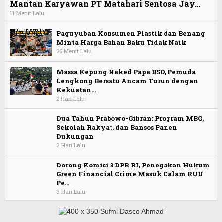
Mantan Karyawan PT Matahari Sentosa Jay…
11 Menit Lalu
Paguyuban Konsumen Plastik dan Benang
Minta Harga Bahan Baku Tidak Naik
26 Menit Lalu
Massa Kepung Naked Papa BSD, Pemuda
Lengkong Bersatu Ancam Turun dengan
Kekuatan…
2 Hari Lalu
Dua Tahun Prabowo-Gibran: Program MBG,
Sekolah Rakyat, dan Bansos Panen
Dukungan
3 Hari Lalu
Dorong Komisi 3 DPR RI, Penegakan Hukum
Green Financial Crime Masuk Dalam RUU
Pe…
3 Hari Lalu