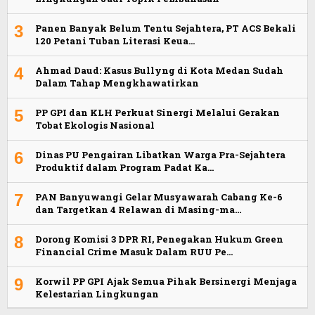
3
Panen Banyak Belum Tentu Sejahtera, PT ACS Bekali
120 Petani Tuban Literasi Keua…
4
Ahmad Daud: Kasus Bullyng di Kota Medan Sudah
Dalam Tahap Mengkhawatirkan
5
PP GPI dan KLH Perkuat Sinergi Melalui Gerakan
Tobat Ekologis Nasional
6
Dinas PU Pengairan Libatkan Warga Pra-Sejahtera
Produktif dalam Program Padat Ka…
7
PAN Banyuwangi Gelar Musyawarah Cabang Ke-6
dan Targetkan 4 Relawan di Masing-ma…
8
Dorong Komisi 3 DPR RI, Penegakan Hukum Green
Financial Crime Masuk Dalam RUU Pe…
9
Korwil PP GPI Ajak Semua Pihak Bersinergi Menjaga
Kelestarian Lingkungan