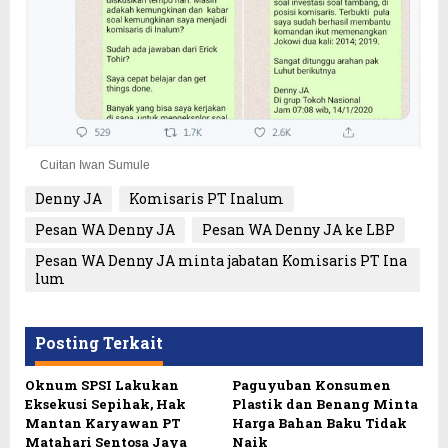
Cuitan Iwan Sumule
Denny JA
Komisaris PT Inalum
Pesan WA Denny JA
Pesan WA Denny JA ke LBP
Pesan WA Denny JA minta jabatan Komisaris PT Ina
lum
Posting Terkait
Oknum SPSI Lakukan
Paguyuban Konsumen
Eksekusi Sepihak, Hak
Plastik dan Benang Minta
Mantan Karyawan PT
Harga Bahan Baku Tidak
Matahari Sentosa Jaya
Naik