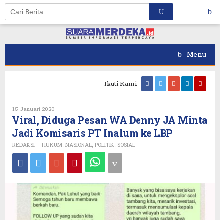
Skip
to
content
Menu
Ikuti Kami
Oleh
15 Januari 2020
REDAKSI
Viral, Diduga Pesan WA Denny JA Minta
Jadi Komisaris PT Inalum ke LBP
REDAKSI
HUKUM
NASIONAL
POLITIK
SOSIAL
-
,
,
,
-