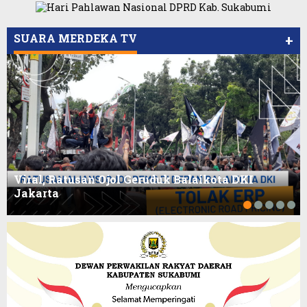
Viral Video Ada Setoran RSUD Bogor Kepada
Billabong, Sekretaris GPI: Kedua Tokoh…
SUARA MERDEKA TV
+
Viral, Ratusan Ojol Geruduk Balaikota DKI
Jakarta