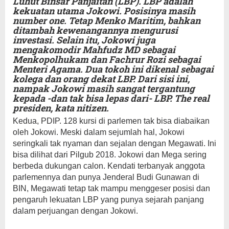
Luhut Binsar Panjaitan (LBP). LBP adalah
kekuatan utama Jokowi. Posisinya masih
number one. Tetap Menko Maritim, bahkan
ditambah kewenangannya mengurusi
investasi. Selain itu, Jokowi juga
mengakomodir Mahfudz MD sebagai
Menkopolhukam dan Fachrur Rozi sebagai
Menteri Agama. Dua tokoh ini dikenal sebagai
kolega dan orang dekat LBP. Dari sisi ini,
nampak Jokowi masih sangat tergantung
kepada -dan tak bisa lepas dari- LBP. The real
presiden, kata nitizen.
Kedua, PDIP. 128 kursi di parlemen tak bisa diabaikan
oleh Jokowi. Meski dalam sejumlah hal, Jokowi
seringkali tak nyaman dan sejalan dengan Megawati. Ini
bisa dilihat dari Pilgub 2018. Jokowi dan Mega sering
berbeda dukungan calon. Kendati terbanyak anggota
parlemennya dan punya Jenderal Budi Gunawan di
BIN, Megawati tetap tak mampu menggeser posisi dan
pengaruh lekuatan LBP yang punya sejarah panjang
dalam perjuangan dengan Jokowi.