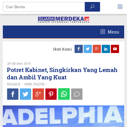
Skip
to
content
Menu
Ikuti Kami
Oleh
28 Oktober 2019
REDAKSI
Potret Kabinet, Singkirkan Yang Lemah
dan Ambil Yang Kuat
REDAKSI
OPINI
POLITIK
-
,
-