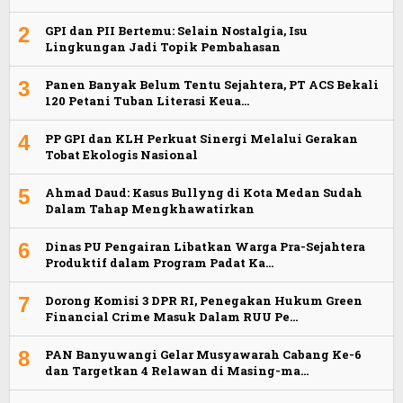
2
GPI dan PII Bertemu: Selain Nostalgia, Isu
Lingkungan Jadi Topik Pembahasan
3
Panen Banyak Belum Tentu Sejahtera, PT ACS Bekali
120 Petani Tuban Literasi Keua…
4
PP GPI dan KLH Perkuat Sinergi Melalui Gerakan
Tobat Ekologis Nasional
5
Ahmad Daud: Kasus Bullyng di Kota Medan Sudah
Dalam Tahap Mengkhawatirkan
6
Dinas PU Pengairan Libatkan Warga Pra-Sejahtera
Produktif dalam Program Padat Ka…
7
Dorong Komisi 3 DPR RI, Penegakan Hukum Green
Financial Crime Masuk Dalam RUU Pe…
8
PAN Banyuwangi Gelar Musyawarah Cabang Ke-6
dan Targetkan 4 Relawan di Masing-ma…