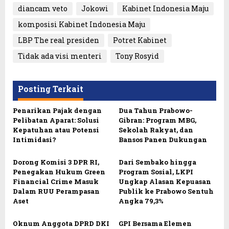
diancam veto
Jokowi
Kabinet Indonesia Maju
komposisi Kabinet Indonesia Maju
LBP The real presiden
Potret Kabinet
Tidak ada visi menteri
Tony Rosyid
Posting Terkait
Penarikan Pajak dengan
Dua Tahun Prabowo-
Pelibatan Aparat: Solusi
Gibran: Program MBG,
Kepatuhan atau Potensi
Sekolah Rakyat, dan
Intimidasi?
Bansos Panen Dukungan
Dorong Komisi 3 DPR RI,
Dari Sembako hingga
Penegakan Hukum Green
Program Sosial, LKPI
Financial Crime Masuk
Ungkap Alasan Kepuasan
Dalam RUU Perampasan
Publik ke Prabowo Sentuh
Aset
Angka 79,3%
Oknum Anggota DPRD DKI
GPI Bersama Elemen