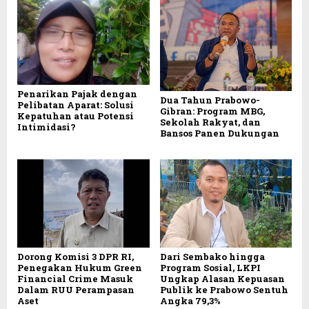
Penarikan Pajak dengan
Dua Tahun Prabowo-
Pelibatan Aparat: Solusi
Gibran: Program MBG,
Kepatuhan atau Potensi
Sekolah Rakyat, dan
Intimidasi?
Bansos Panen Dukungan
Dorong Komisi 3 DPR RI,
Dari Sembako hingga
Penegakan Hukum Green
Program Sosial, LKPI
Financial Crime Masuk
Ungkap Alasan Kepuasan
Dalam RUU Perampasan
Publik ke Prabowo Sentuh
Aset
Angka 79,3%