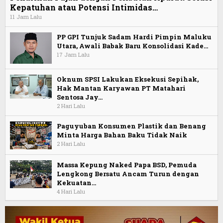
Kepatuhan atau Potensi Intimidas…
11 Jam Lalu
PP GPI Tunjuk Sadam Hardi Pimpin Maluku
Utara, Awali Babak Baru Konsolidasi Kade…
17 Jam Lalu
Oknum SPSI Lakukan Eksekusi Sepihak,
Hak Mantan Karyawan PT Matahari
Sentosa Jay…
2 Hari Lalu
Paguyuban Konsumen Plastik dan Benang
Minta Harga Bahan Baku Tidak Naik
2 Hari Lalu
Massa Kepung Naked Papa BSD, Pemuda
Lengkong Bersatu Ancam Turun dengan
Kekuatan…
4 Hari Lalu