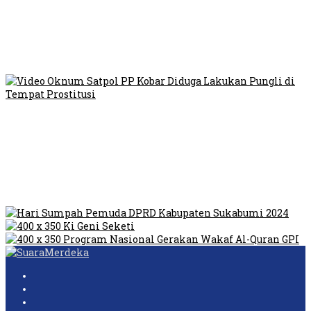
Viral Video Ada Setoran RSUD Bogor Kepada Billabong,
Sekretaris GPI: Kedua Tokoh…
Viral, Ratusan Ojol Geruduk Balaikota DKI Jakarta
Video Oknum Satpol PP Kobar Diduga Lakukan Pungli di
Tempat Prostitusi
Dilarang Kibarkan Sangsaka Merah Putih di Jembatan PIK,
LMP: Ini Masih Teritoria…
Humas Pembangunan Pasar Sibolga Nauli Halangi Tugas
Wartawan Lakukan Peliputan