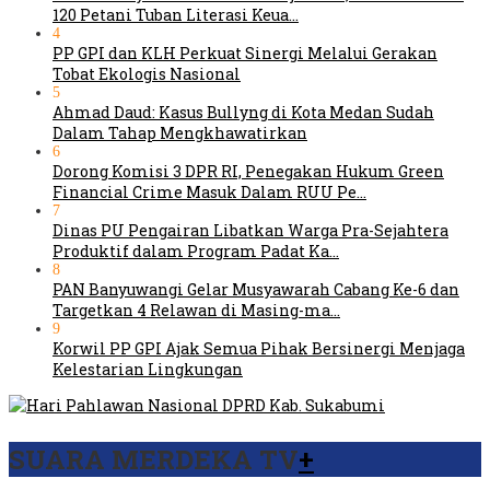
120 Petani Tuban Literasi Keua…
4
PP GPI dan KLH Perkuat Sinergi Melalui Gerakan
Tobat Ekologis Nasional
5
Ahmad Daud: Kasus Bullyng di Kota Medan Sudah
Dalam Tahap Mengkhawatirkan
6
Dorong Komisi 3 DPR RI, Penegakan Hukum Green
Financial Crime Masuk Dalam RUU Pe…
7
Dinas PU Pengairan Libatkan Warga Pra-Sejahtera
Produktif dalam Program Padat Ka…
8
PAN Banyuwangi Gelar Musyawarah Cabang Ke-6 dan
Targetkan 4 Relawan di Masing-ma…
9
Korwil PP GPI Ajak Semua Pihak Bersinergi Menjaga
Kelestarian Lingkungan
SUARA MERDEKA TV
+