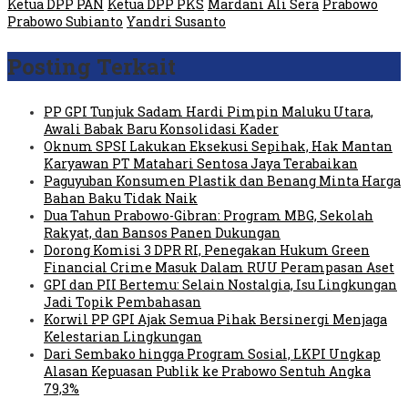
Ketua DPP PAN
Ketua DPP PKS
Mardani Ali Sera
Prabowo
Prabowo Subianto
Yandri Susanto
Posting Terkait
PP GPI Tunjuk Sadam Hardi Pimpin Maluku Utara,
Awali Babak Baru Konsolidasi Kader
Oknum SPSI Lakukan Eksekusi Sepihak, Hak Mantan
Karyawan PT Matahari Sentosa Jaya Terabaikan
Paguyuban Konsumen Plastik dan Benang Minta Harga
Bahan Baku Tidak Naik
Dua Tahun Prabowo-Gibran: Program MBG, Sekolah
Rakyat, dan Bansos Panen Dukungan
Dorong Komisi 3 DPR RI, Penegakan Hukum Green
Financial Crime Masuk Dalam RUU Perampasan Aset
GPI dan PII Bertemu: Selain Nostalgia, Isu Lingkungan
Jadi Topik Pembahasan
Korwil PP GPI Ajak Semua Pihak Bersinergi Menjaga
Kelestarian Lingkungan
Dari Sembako hingga Program Sosial, LKPI Ungkap
Alasan Kepuasan Publik ke Prabowo Sentuh Angka
79,3%