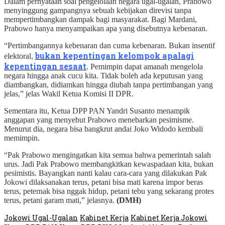
Dalam pernyataan soal pengelolaan negara ugal-ugalan, Prabowo
menyinggung gampangnya sebuah kebijakan direvisi tanpa
mempertimbangkan dampak bagi masyarakat. Bagi Mardani,
Prabowo hanya menyampaikan apa yang disebutnya kebenaran.
“Pertimbangannya kebenaran dan cuma kebenaran. Bukan insentif
bukan kepentingan kelompok apalagi
elektoral,
kepentingan sesaat
. Pemimpin dapat amanah mengelola
negara hingga anak cucu kita. Tidak boleh ada keputusan yang
diambangkan, didiamkan hingga diubah tanpa pertimbangan yang
jelas,” jelas Wakil Ketua Komisi II DPR.
Sementara itu, Ketua DPP PAN Yandri Susanto menampik
anggapan yang menyebut Prabowo menebarkan pesimisme.
Menurut dia, negara bisa bangkrut andai Joko Widodo kembali
memimpin.
“Pak Prabowo mengingatkan kita semua bahwa pemerintah salah
urus. Jadi Pak Prabowo membangkitkan kewaspadaan kita, bukan
pesimistis. Bayangkan nanti kalau cara-cara yang dilakukan Pak
Jokowi dilaksanakan terus, petani bisa mati karena impor beras
terus, peternak bisa nggak hidup, petani tebu yang sekarang protes
terus, petani garam mati,” jelasnya.
(DMH)
Jokowi Ugal-Ugalan
Kabinet Kerja
Kabinet Kerja Jokowi