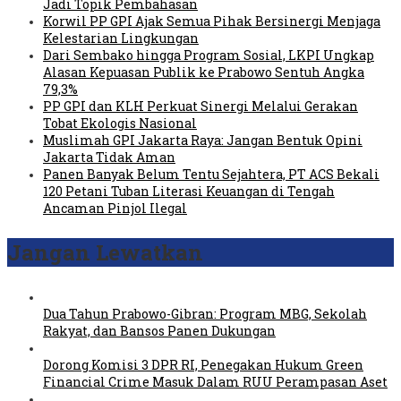
Jadi Topik Pembahasan
Korwil PP GPI Ajak Semua Pihak Bersinergi Menjaga
Kelestarian Lingkungan
Dari Sembako hingga Program Sosial, LKPI Ungkap
Alasan Kepuasan Publik ke Prabowo Sentuh Angka
79,3%
PP GPI dan KLH Perkuat Sinergi Melalui Gerakan
Tobat Ekologis Nasional
Muslimah GPI Jakarta Raya: Jangan Bentuk Opini
Jakarta Tidak Aman
Panen Banyak Belum Tentu Sejahtera, PT ACS Bekali
120 Petani Tuban Literasi Keuangan di Tengah
Ancaman Pinjol Ilegal
Jangan Lewatkan
Dua Tahun Prabowo-Gibran: Program MBG, Sekolah
Rakyat, dan Bansos Panen Dukungan
Dorong Komisi 3 DPR RI, Penegakan Hukum Green
Financial Crime Masuk Dalam RUU Perampasan Aset