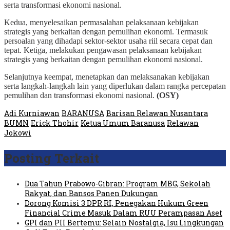
serta transformasi ekonomi nasional.
Kedua, menyelesaikan permasalahan pelaksanaan kebijakan
strategis yang berkaitan dengan pemulihan ekonomi. Termasuk
persoalan yang dihadapi sektor-sektor usaha riil secara cepat dan
tepat. Ketiga, melakukan pengawasan pelaksanaan kebijakan
strategis yang berkaitan dengan pemulihan ekonomi nasional.
Selanjutnya keempat, menetapkan dan melaksanakan kebijakan
serta langkah-langkah lain yang diperlukan dalam rangka percepatan
pemulihan dan transformasi ekonomi nasional.
(OSY)
Adi Kurniawan
BARANUSA
Barisan Relawan Nusantara
BUMN
Erick Thohir
Ketua Umum Baranusa
Relawan
Jokowi
Posting Terkait
Dua Tahun Prabowo-Gibran: Program MBG, Sekolah
Rakyat, dan Bansos Panen Dukungan
Dorong Komisi 3 DPR RI, Penegakan Hukum Green
Financial Crime Masuk Dalam RUU Perampasan Aset
GPI dan PII Bertemu: Selain Nostalgia, Isu Lingkungan