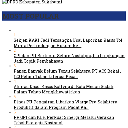
MOST POPULAR
1
Sekjen KAKI Jadi Tersangka Usai Laporkan Kasus Tol,
Minta Perlindungan Hukum ke …
2
GPI dan PII Bertemu: Selain Nostalgia, Isu Lingkungan
Jadi Topik Pembahasan
3
Panen Banyak Belum Tentu Sejahtera, PT ACS Bekali
120 Petani Tuban Literasi Keua…
4
Ahmad Daud: Kasus Bullyng di Kota Medan Sudah
Dalam Tahap Mengkhawatirkan
5
Dinas PU Pengairan Libatkan Warga Pra-Sejahtera
Produktif dalam Program Padat Ka…
6
PP GPI dan KLH Perkuat Sinergi Melalui Gerakan
Tobat Ekologis Nasional
7