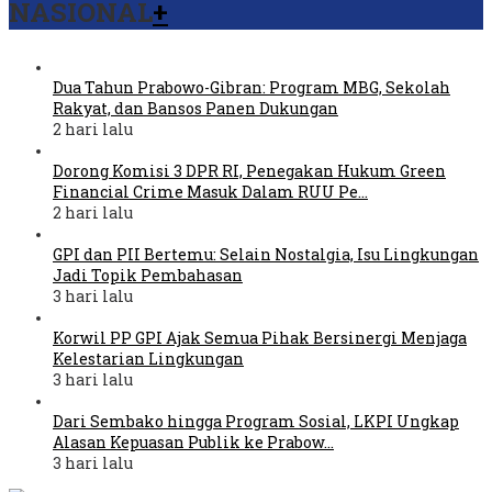
NASIONAL
+
Dua Tahun Prabowo-Gibran: Program MBG, Sekolah
Rakyat, dan Bansos Panen Dukungan
2 hari lalu
Dorong Komisi 3 DPR RI, Penegakan Hukum Green
Financial Crime Masuk Dalam RUU Pe…
2 hari lalu
GPI dan PII Bertemu: Selain Nostalgia, Isu Lingkungan
Jadi Topik Pembahasan
3 hari lalu
Korwil PP GPI Ajak Semua Pihak Bersinergi Menjaga
Kelestarian Lingkungan
3 hari lalu
Dari Sembako hingga Program Sosial, LKPI Ungkap
Alasan Kepuasan Publik ke Prabow…
3 hari lalu