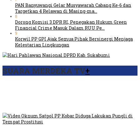
PAN Banyuwangi Gelar Musyawarah Cabang Ke-6 dan
Targetkan 4 Relawan di Masing-ma…
8
Dorong Komisi 3 DPR RI, Penegakan Hukum Green
Financial Crime Masuk Dalam RUU Pe…
9
Korwil PP GPI Ajak Semua Pihak Bersinergi Menjaga
Kelestarian Lingkungan
SUARA MERDEKA TV
+
Viral Video Ada Setoran RSUD Bogor Kepada Billabong,
Sekretaris GPI: Kedua Tokoh…
Viral, Ratusan Ojol Geruduk Balaikota DKI Jakarta
Video Oknum Satpol PP Kobar Diduga Lakukan Pungli di
Tempat Prostitusi