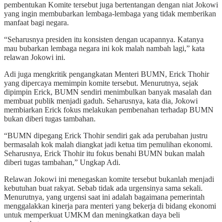
pembentukan Komite tersebut juga bertentangan dengan niat Jokowi
yang ingin membubarkan lembaga-lembaga yang tidak memberikan
manfaat bagi negara.
“Seharusnya presiden itu konsisten dengan ucapannya. Katanya
mau bubarkan lembaga negara ini kok malah nambah lagi,” kata
relawan Jokowi ini.
Adi juga mengkritik pengangkatan Menteri BUMN, Erick Thohir
yang dipercaya memimpin komite tersebut. Menurutnya, sejak
dipimpin Erick, BUMN sendiri menimbulkan banyak masalah dan
membuat publik menjadi gaduh. Seharusnya, kata dia, Jokowi
membiarkan Erick fokus melakukan pembenahan terhadap BUMN
bukan diberi tugas tambahan.
“BUMN dipegang Erick Thohir sendiri gak ada perubahan justru
bermasalah kok malah diangkat jadi ketua tim pemulihan ekonomi.
Seharusnya, Erick Thohir itu fokus benahi BUMN bukan malah
diberi tugas tambahan,” Ungkap Adi.
Relawan Jokowi ini menegaskan komite tersebut bukanlah menjadi
kebutuhan buat rakyat. Sebab tidak ada urgensinya sama sekali.
Menurutnya, yang urgensi saat ini adalah bagaimana pemerintah
menggalakkan kinerja para menteri yang bekerja di bidang ekonomi
untuk memperkuat UMKM dan meningkatkan daya beli