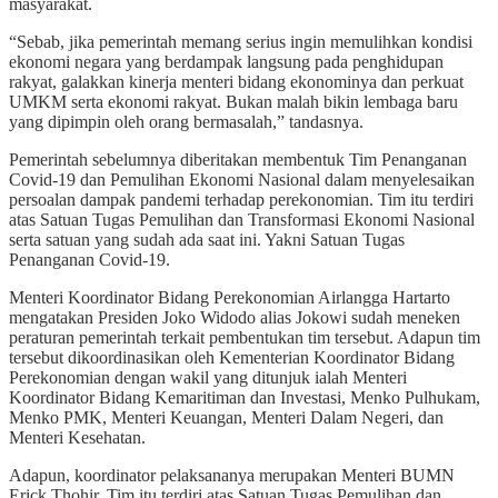
masyarakat.
“Sebab, jika pemerintah memang serius ingin memulihkan kondisi
ekonomi negara yang berdampak langsung pada penghidupan
rakyat, galakkan kinerja menteri bidang ekonominya dan perkuat
UMKM serta ekonomi rakyat. Bukan malah bikin lembaga baru
yang dipimpin oleh orang bermasalah,” tandasnya.
Pemerintah sebelumnya diberitakan membentuk Tim Penanganan
Covid-19 dan Pemulihan Ekonomi Nasional dalam menyelesaikan
persoalan dampak pandemi terhadap perekonomian. Tim itu terdiri
atas Satuan Tugas Pemulihan dan Transformasi Ekonomi Nasional
serta satuan yang sudah ada saat ini. Yakni Satuan Tugas
Penanganan Covid-19.
Menteri Koordinator Bidang Perekonomian Airlangga Hartarto
mengatakan Presiden Joko Widodo alias Jokowi sudah meneken
peraturan pemerintah terkait pembentukan tim tersebut. Adapun tim
tersebut dikoordinasikan oleh Kementerian Koordinator Bidang
Perekonomian dengan wakil yang ditunjuk ialah Menteri
Koordinator Bidang Kemaritiman dan Investasi, Menko Pulhukam,
Menko PMK, Menteri Keuangan, Menteri Dalam Negeri, dan
Menteri Kesehatan.
Adapun, koordinator pelaksananya merupakan Menteri BUMN
Erick Thohir. Tim itu terdiri atas Satuan Tugas Pemulihan dan