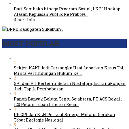
Dari Sembako hingga Program Sosial, LKPI Ungkap
Alasan Kepuasan Publik ke Prabow…
4 hari lalu
MOST POPULAR
1
Sekjen KAKI Jadi Tersangka Usai Laporkan Kasus Tol,
Minta Perlindungan Hukum ke …
2
GPI dan PII Bertemu: Selain Nostalgia, Isu Lingkungan
Jadi Topik Pembahasan
3
Panen Banyak Belum Tentu Sejahtera, PT ACS Bekali
120 Petani Tuban Literasi Keua…
4
PP GPI dan KLH Perkuat Sinergi Melalui Gerakan
Tobat Ekologis Nasional
5