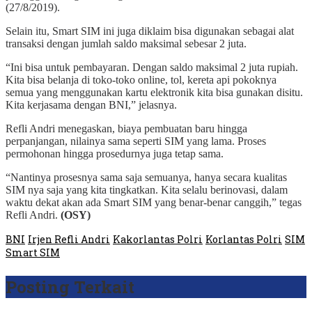
(27/8/2019).
Selain itu, Smart SIM ini juga diklaim bisa digunakan sebagai alat
transaksi dengan jumlah saldo maksimal sebesar 2 juta.
“Ini bisa untuk pembayaran. Dengan saldo maksimal 2 juta rupiah.
Kita bisa belanja di toko-toko online, tol, kereta api pokoknya
semua yang menggunakan kartu elektronik kita bisa gunakan disitu.
Kita kerjasama dengan BNI,” jelasnya.
Refli Andri menegaskan, biaya pembuatan baru hingga
perpanjangan, nilainya sama seperti SIM yang lama. Proses
permohonan hingga prosedurnya juga tetap sama.
“Nantinya prosesnya sama saja semuanya, hanya secara kualitas
SIM nya saja yang kita tingkatkan. Kita selalu berinovasi, dalam
waktu dekat akan ada Smart SIM yang benar-benar canggih,” tegas
Refli Andri.
(OSY)
BNI
Irjen Refli Andri
Kakorlantas Polri
Korlantas Polri
SIM
Smart SIM
Posting Terkait