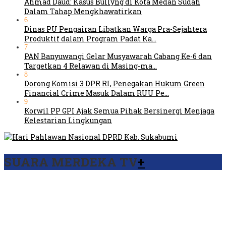
Ahmad Daud: Kasus Bullyng di Kota Medan Sudah
Dalam Tahap Mengkhawatirkan
6
Dinas PU Pengairan Libatkan Warga Pra-Sejahtera
Produktif dalam Program Padat Ka…
7
PAN Banyuwangi Gelar Musyawarah Cabang Ke-6 dan
Targetkan 4 Relawan di Masing-ma…
8
Dorong Komisi 3 DPR RI, Penegakan Hukum Green
Financial Crime Masuk Dalam RUU Pe…
9
Korwil PP GPI Ajak Semua Pihak Bersinergi Menjaga
Kelestarian Lingkungan
SUARA MERDEKA TV
+
Viral Video Ada Setoran RSUD Bogor Kepada Billabong,
Sekretaris GPI: Kedua Tokoh…
Viral, Ratusan Ojol Geruduk Balaikota DKI Jakarta