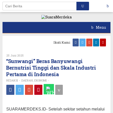
Skip
to
content
Menu
Ikuti Kami
Oleh
25 Juni 2025
REDAKSI
“Sunwangi” Beras Banyuwangi
Bernutrisi Tinggi dan Skala Industri
Pertama di Indonesia
REDAKSI
DAERAH
EKONOMI
-
,
-
SUARAMERDEKS.ID- Setelah sekitar setahun melalui