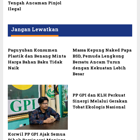
Tengah Ancaman Pinjol
Ilegal
Jangan Lewatkan
Paguyuban Konsumen
Massa Kepung Naked Papa
Plastik dan Benang Minta
BSD, Pemuda Lengkong
Harga Bahan Baku Tidak
Bersatu Ancam Turun
Naik
dengan Kekuatan Lebih
Besar
PP GPI dan KLH Perkuat
Sinergi Melalui Gerakan
Tobat Ekologis Nasional
Korwil PP GPI Ajak Semua
Pihak Bersinergi Menjaga