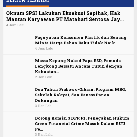
Oknum SPSI Lakukan Eksekusi Sepihak, Hak
Mantan Karyawan PT Matahari Sentosa Jay…
4 Jam Lalu
Paguyuban Konsumen Plastik dan Benang
Minta Harga Bahan Baku Tidak Naik
4 Jam Lalu
Massa Kepung Naked Papa BSD, Pemuda
Lengkong Bersatu Ancam Turun dengan
Kekuatan…
2 Hari Lalu
Dua Tahun Prabowo-Gibran: Program MBG,
Sekolah Rakyat, dan Bansos Panen
Dukungan
3 Hari Lalu
Dorong Komisi 3 DPR RI, Penegakan Hukum
Green Financial Crime Masuk Dalam RUU
Pe…
3 Hari Lalu