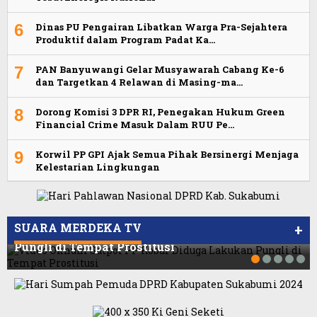
6
Dinas PU Pengairan Libatkan Warga Pra-Sejahtera
Produktif dalam Program Padat Ka…
7
PAN Banyuwangi Gelar Musyawarah Cabang Ke-6
dan Targetkan 4 Relawan di Masing-ma…
8
Dorong Komisi 3 DPR RI, Penegakan Hukum Green
Financial Crime Masuk Dalam RUU Pe…
9
Korwil PP GPI Ajak Semua Pihak Bersinergi Menjaga
Kelestarian Lingkungan
Viral Video Ada Setoran RSUD Bogor Kepada
Viral, Ratusan Ojol Geruduk Balaikota DKI
Billabong, Sekretaris GPI: Kedua Tokoh…
Jakarta
SUARA MERDEKA TV
+
Video Oknum Satpol PP Kobar Diduga Lakukan
Pungli di Tempat Prostitusi