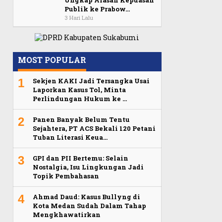
Ungkap Alasan Kepuasan
Publik ke Prabow…
3 Hari Lalu
MOST POPULAR
1
Sekjen KAKI Jadi Tersangka Usai
Laporkan Kasus Tol, Minta
Perlindungan Hukum ke …
2
Panen Banyak Belum Tentu
Sejahtera, PT ACS Bekali 120 Petani
Tuban Literasi Keua…
3
GPI dan PII Bertemu: Selain
Nostalgia, Isu Lingkungan Jadi
Topik Pembahasan
4
Ahmad Daud: Kasus Bullyng di
Kota Medan Sudah Dalam Tahap
Mengkhawatirkan