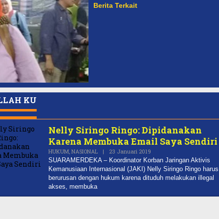
Berita Terkait
LLAH KU
Nelly Siringo Ringo: Dipidanakan
Karena Membuka Email Saya Sendiri
Oleh
HUKUM
,
NASIONAL
|
23 Januari 2019
REDAKSI
SUARAMERDEKA – Koordinator Korban Jaringan Aktivis
Kemanusiaan Internasional (JAKI) Nelly Siringo Ringo harus
berurusan dengan hukum karena dituduh melakukan illegal
akses, membuka