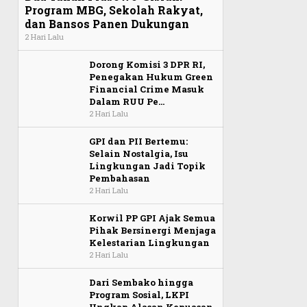
Program MBG, Sekolah Rakyat,
dan Bansos Panen Dukungan
2 Hari Lalu
Dorong Komisi 3 DPR RI,
Penegakan Hukum Green
Financial Crime Masuk
Dalam RUU Pe…
2 Hari Lalu
GPI dan PII Bertemu:
Selain Nostalgia, Isu
Lingkungan Jadi Topik
Pembahasan
2 Hari Lalu
Korwil PP GPI Ajak Semua
Pihak Bersinergi Menjaga
Kelestarian Lingkungan
2 Hari Lalu
Dari Sembako hingga
Program Sosial, LKPI