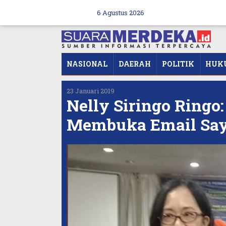
Skip
to
6 Agustus 2026
content
NASIONAL
DAERAH
POLITIK
HUK
23 Januari 2019
Nelly Siringo Ringo
Membuka Email Say