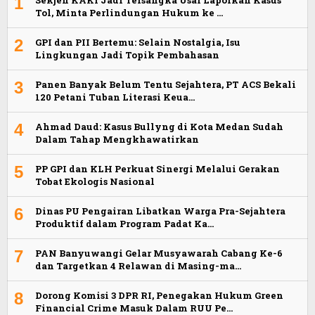
1
Sekjen KAKI Jadi Tersangka Usai Laporkan Kasus
Tol, Minta Perlindungan Hukum ke …
2
GPI dan PII Bertemu: Selain Nostalgia, Isu
Lingkungan Jadi Topik Pembahasan
3
Panen Banyak Belum Tentu Sejahtera, PT ACS Bekali
120 Petani Tuban Literasi Keua…
4
Ahmad Daud: Kasus Bullyng di Kota Medan Sudah
Dalam Tahap Mengkhawatirkan
5
PP GPI dan KLH Perkuat Sinergi Melalui Gerakan
Tobat Ekologis Nasional
6
Dinas PU Pengairan Libatkan Warga Pra-Sejahtera
Produktif dalam Program Padat Ka…
7
PAN Banyuwangi Gelar Musyawarah Cabang Ke-6
dan Targetkan 4 Relawan di Masing-ma…
8
Dorong Komisi 3 DPR RI, Penegakan Hukum Green
Financial Crime Masuk Dalam RUU Pe…