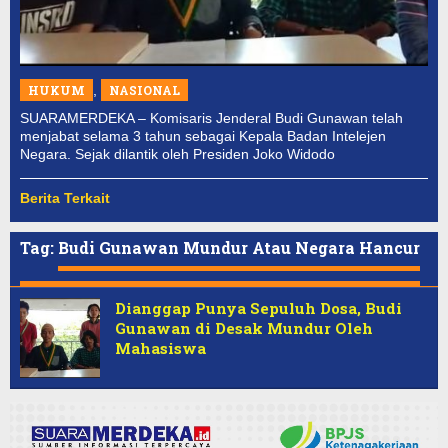
HUKUM
,
NASIONAL
SUARAMERDEKA – Komisaris Jenderal Budi Gunawan telah
menjabat selama 3 tahun sebagai Kepala Badan Intelejen
Negara. Sejak dilantik oleh Presiden Joko Widodo
Berita Terkait
Tag:
Budi Gunawan Mundur Atau Negara Hancur
Dianggap Punya Sepuluh Dosa, Budi
Gunawan di Desak Mundur Oleh
Mahasiswa