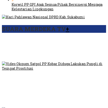
9
Korwil PP GPI Ajak Semua Pihak Bersinergi Menjaga
Kelestarian Lingkungan
SUARA MERDEKA TV
+
Viral Video Ada Setoran RSUD Bogor Kepada Billabong,
Sekretaris GPI: Kedua Tokoh…
Viral, Ratusan Ojol Geruduk Balaikota DKI Jakarta
Video Oknum Satpol PP Kobar Diduga Lakukan Pungli di
Tempat Prostitusi
Dilarang Kibarkan Sangsaka Merah Putih di Jembatan PIK,
LMP: Ini Masih Teritoria…
Humas Pembangunan Pasar Sibolga Nauli Halangi Tugas
Wartawan Lakukan Peliputan