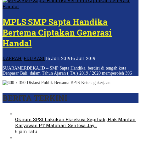
MPLS SMP Sapta Handika
Bertema Ciptakan Generasi
Handal
oleh
DAERAH
,
EDUKASI
|
16 Juli 2019
16 Juli 2019
REDAKSI
SUARAMERDEKA.ID – SMP Sapta Handika, berdiri di tengah kota
Denpasar Bali, dalam Tahun Ajaran ( TA ) 2019 / 2020 memperoleh 396
BERITA TERKINI
Oknum SPSI Lakukan Eksekusi Sepihak, Hak Mantan
Karyawan PT Matahari Sentosa Jay…
6 jam lalu