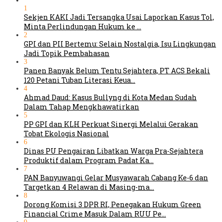
1
Sekjen KAKI Jadi Tersangka Usai Laporkan Kasus Tol,
Minta Perlindungan Hukum ke …
2
GPI dan PII Bertemu: Selain Nostalgia, Isu Lingkungan
Jadi Topik Pembahasan
3
Panen Banyak Belum Tentu Sejahtera, PT ACS Bekali
120 Petani Tuban Literasi Keua…
4
Ahmad Daud: Kasus Bullyng di Kota Medan Sudah
Dalam Tahap Mengkhawatirkan
5
PP GPI dan KLH Perkuat Sinergi Melalui Gerakan
Tobat Ekologis Nasional
6
Dinas PU Pengairan Libatkan Warga Pra-Sejahtera
Produktif dalam Program Padat Ka…
7
PAN Banyuwangi Gelar Musyawarah Cabang Ke-6 dan
Targetkan 4 Relawan di Masing-ma…
8
Dorong Komisi 3 DPR RI, Penegakan Hukum Green
Financial Crime Masuk Dalam RUU Pe…