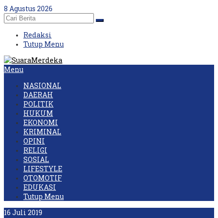
Skip
8 Agustus 2026
to
content
Redaksi
Tutup Menu
Menu
NASIONAL
DAERAH
POLITIK
HUKUM
EKONOMI
KRIMINAL
OPINI
RELIGI
SOSIAL
LIFESTYLE
OTOMOTIF
EDUKASI
Tutup Menu
16 Juli 2019