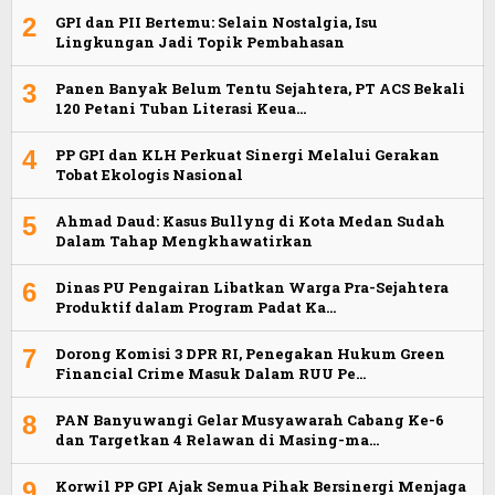
2
GPI dan PII Bertemu: Selain Nostalgia, Isu
Lingkungan Jadi Topik Pembahasan
3
Panen Banyak Belum Tentu Sejahtera, PT ACS Bekali
120 Petani Tuban Literasi Keua…
4
PP GPI dan KLH Perkuat Sinergi Melalui Gerakan
Tobat Ekologis Nasional
5
Ahmad Daud: Kasus Bullyng di Kota Medan Sudah
Dalam Tahap Mengkhawatirkan
6
Dinas PU Pengairan Libatkan Warga Pra-Sejahtera
Produktif dalam Program Padat Ka…
7
Dorong Komisi 3 DPR RI, Penegakan Hukum Green
Financial Crime Masuk Dalam RUU Pe…
8
PAN Banyuwangi Gelar Musyawarah Cabang Ke-6
dan Targetkan 4 Relawan di Masing-ma…
9
Korwil PP GPI Ajak Semua Pihak Bersinergi Menjaga