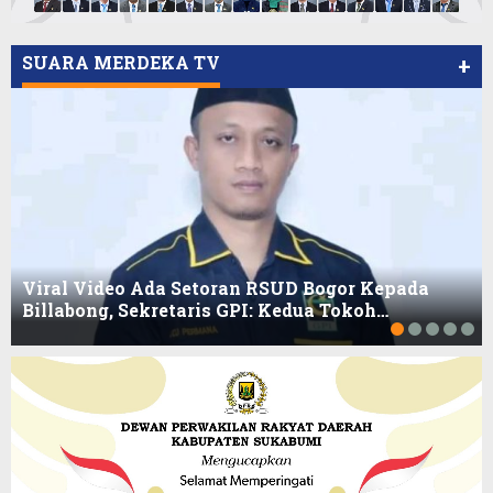
SUARA MERDEKA TV
+
Viral Video Ada Setoran RSUD Bogor Kepada
Billabong, Sekretaris GPI: Kedua Tokoh…