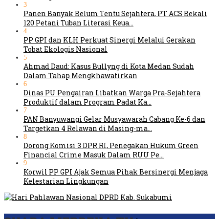
3
Panen Banyak Belum Tentu Sejahtera, PT ACS Bekali
120 Petani Tuban Literasi Keua…
4
PP GPI dan KLH Perkuat Sinergi Melalui Gerakan
Tobat Ekologis Nasional
5
Ahmad Daud: Kasus Bullyng di Kota Medan Sudah
Dalam Tahap Mengkhawatirkan
6
Dinas PU Pengairan Libatkan Warga Pra-Sejahtera
Produktif dalam Program Padat Ka…
7
PAN Banyuwangi Gelar Musyawarah Cabang Ke-6 dan
Targetkan 4 Relawan di Masing-ma…
8
Dorong Komisi 3 DPR RI, Penegakan Hukum Green
Financial Crime Masuk Dalam RUU Pe…
9
Korwil PP GPI Ajak Semua Pihak Bersinergi Menjaga
Kelestarian Lingkungan