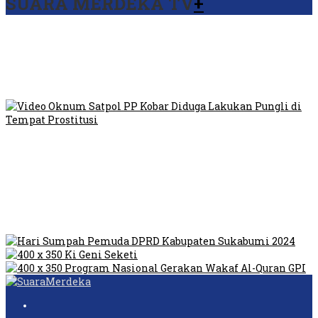
SUARA MERDEKA TV
+
Viral Video Ada Setoran RSUD Bogor Kepada Billabong,
Sekretaris GPI: Kedua Tokoh…
Viral, Ratusan Ojol Geruduk Balaikota DKI Jakarta
Video Oknum Satpol PP Kobar Diduga Lakukan Pungli di
Tempat Prostitusi
Dilarang Kibarkan Sangsaka Merah Putih di Jembatan PIK,
LMP: Ini Masih Teritoria…
Humas Pembangunan Pasar Sibolga Nauli Halangi Tugas
Wartawan Lakukan Peliputan