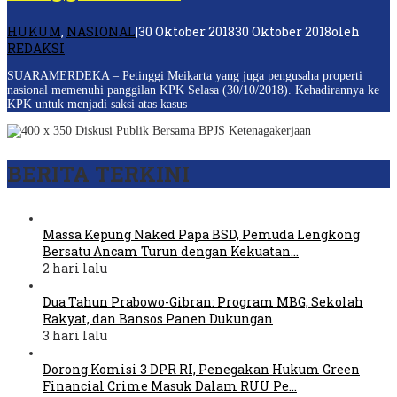
HUKUM
,
NASIONAL
|
30 Oktober 2018
30 Oktober 2018
oleh
REDAKSI
SUARAMERDEKA – Petinggi Meikarta yang juga pengusaha properti
nasional memenuhi panggilan KPK Selasa (30/10/2018). Kehadirannya ke
KPK untuk menjadi saksi atas kasus
BERITA TERKINI
Massa Kepung Naked Papa BSD, Pemuda Lengkong
Bersatu Ancam Turun dengan Kekuatan…
2 hari lalu
Dua Tahun Prabowo-Gibran: Program MBG, Sekolah
Rakyat, dan Bansos Panen Dukungan
3 hari lalu
Dorong Komisi 3 DPR RI, Penegakan Hukum Green
Financial Crime Masuk Dalam RUU Pe…