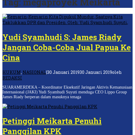
Tag:
megaproyek Meikarta
Yudi Syamhudi S: James Riady
Jangan Coba-Coba Jual Papua Ke
Cina
HUKUM
,
NASIONAL
|
30 Januari 2019
30 Januari 2019
oleh
REDAKSI
SUARAMERDEKA – Koordinator Eksekutif Jaringan Aktivis Kemanusiaan
Internasional (JAKI) Yudi Syamhudi Suyuti menduga CEO Lippo Group
James Riady berperan dalam masuknya tenaga
Petinggi Meikarta Penuhi
Panggilan KPK