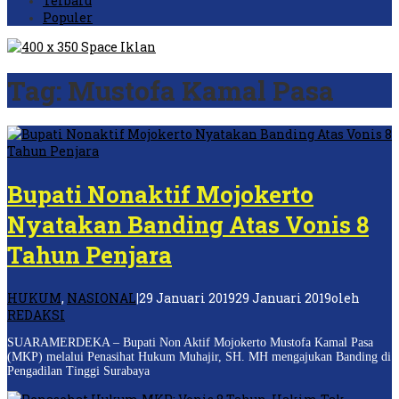
Terbaru
Populer
Tag:
Mustofa Kamal Pasa
Bupati Nonaktif Mojokerto
Nyatakan Banding Atas Vonis 8
Tahun Penjara
HUKUM
,
NASIONAL
|
29 Januari 2019
29 Januari 2019
oleh
REDAKSI
SUARAMERDEKA – Bupati Non Aktif Mojokerto Mustofa Kamal Pasa
(MKP) melalui Penasihat Hukum Muhajir, SH. MH mengajukan Banding di
Pengadilan Tinggi Surabaya