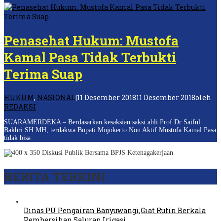
Penasehat Hukum: Mustofa
Kamal Pasa Tidak Terbukti
Terima Suap
HUKUM
,
NASIONAL
|
11 Desember 2018
11 Desember 2018
oleh
REDAKSI
SUARAMERDEKA – Berdasarkan kesaksian saksi ahli Prof Dr Saiful
Bakhri SH MH, terdakwa Bupati Mojokerto Non Aktif Mustofa Kamal Pasa
tidak bisa
BERITA TERKINI
Dinas PU Pengairan Banyuwangi,Giat Rutin Berkala
Pembersihan Saluran Irigasi