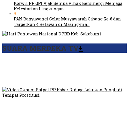
Korwil PP GPI Ajak Semua Pihak Bersinergi Menjaga
Kelestarian Lingkungan
9
PAN Banyuwangi Gelar Musyawarah Cabang Ke-6 dan
Targetkan 4 Relawan di Masing-ma…
SUARA MERDEKA TV
+
Viral Video Ada Setoran RSUD Bogor Kepada Billabong,
Sekretaris GPI: Kedua Tokoh…
Viral, Ratusan Ojol Geruduk Balaikota DKI Jakarta
Video Oknum Satpol PP Kobar Diduga Lakukan Pungli di
Tempat Prostitusi
Dilarang Kibarkan Sangsaka Merah Putih di Jembatan PIK,
LMP: Ini Masih Teritoria…