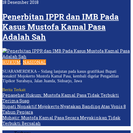
18 Desember 2018
Penerbitan IPPR dan IMB Pada
Kasus Mustofa Kamal Pasa
Adalah Sah
HUKUM
NASIONAL
,
SUARAMERDEKA – Sidang lanjutan pada kasus gratifikasi Bupati
nonaktif Mojokerto Mustofa Kamal Pasa, kembali digelar Pengadilan
Tipikor Surabaya, Jalan Juanda, Sidoarjo, Jawa
Berita Terkait
Penasehat Hukum: Mustofa Kamal Pasa Tidak Terbukti
Terima Suap
Bupati Nonaktif Mojokerto Nyatakan Banding Atas Vonis 8
Tahun Penjara
Muhajir: Mustofa Kamal Pasa Secara Meyakinkan Tidak
Terbukti Bersalah