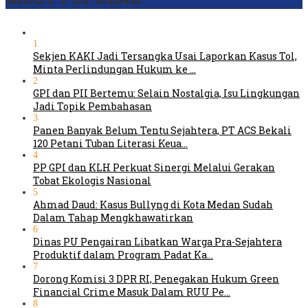
1
Sekjen KAKI Jadi Tersangka Usai Laporkan Kasus Tol,
Minta Perlindungan Hukum ke …
2
GPI dan PII Bertemu: Selain Nostalgia, Isu Lingkungan
Jadi Topik Pembahasan
3
Panen Banyak Belum Tentu Sejahtera, PT ACS Bekali
120 Petani Tuban Literasi Keua…
4
PP GPI dan KLH Perkuat Sinergi Melalui Gerakan
Tobat Ekologis Nasional
5
Ahmad Daud: Kasus Bullyng di Kota Medan Sudah
Dalam Tahap Mengkhawatirkan
6
Dinas PU Pengairan Libatkan Warga Pra-Sejahtera
Produktif dalam Program Padat Ka…
7
Dorong Komisi 3 DPR RI, Penegakan Hukum Green
Financial Crime Masuk Dalam RUU Pe…
8