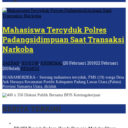
Mahasiswa Tercyduk Polres
Padangsidimpuan Saat Transaksi
Narkoba
DAERAH
,
HUKUM
,
KRIMINAL
|
20 Februari 2019
22 Februari
2019
oleh
REDAKSI
SUARAMERDEKA – Seorang mahasiswa tercyduk, FMS (19) warga Desa
Aek Haruaya Kecamatan Portibi Kabupaten Padang Lawas Utara (Paluta)
Provinsi Sumatera Utara, diciduk
BERITA TERKINI