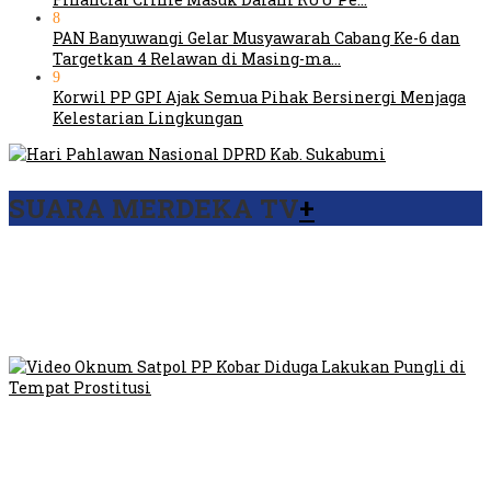
8
PAN Banyuwangi Gelar Musyawarah Cabang Ke-6 dan
Targetkan 4 Relawan di Masing-ma…
9
Korwil PP GPI Ajak Semua Pihak Bersinergi Menjaga
Kelestarian Lingkungan
SUARA MERDEKA TV
+
Viral Video Ada Setoran RSUD Bogor Kepada Billabong,
Sekretaris GPI: Kedua Tokoh…
Viral, Ratusan Ojol Geruduk Balaikota DKI Jakarta
Video Oknum Satpol PP Kobar Diduga Lakukan Pungli di
Tempat Prostitusi
Dilarang Kibarkan Sangsaka Merah Putih di Jembatan PIK,