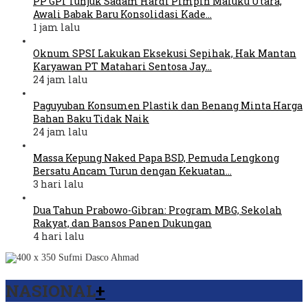
PP GPI Tunjuk Sadam Hardi Pimpin Maluku Utara,
Awali Babak Baru Konsolidasi Kade…
1 jam lalu
Oknum SPSI Lakukan Eksekusi Sepihak, Hak Mantan
Karyawan PT Matahari Sentosa Jay…
24 jam lalu
Paguyuban Konsumen Plastik dan Benang Minta Harga
Bahan Baku Tidak Naik
24 jam lalu
Massa Kepung Naked Papa BSD, Pemuda Lengkong
Bersatu Ancam Turun dengan Kekuatan…
3 hari lalu
Dua Tahun Prabowo-Gibran: Program MBG, Sekolah
Rakyat, dan Bansos Panen Dukungan
4 hari lalu
NASIONAL
+