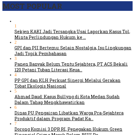
MOST POPULAR
1
Sekjen KAKI Jadi Tersangka Usai Laporkan Kasus Tol,
Minta Perlindungan Hukum ke …
2
GPI dan PII Bertemu: Selain Nostalgia, Isu Lingkungan
Jadi Topik Pembahasan
3
Panen Banyak Belum Tentu Sejahtera, PT ACS Bekali
120 Petani Tuban Literasi Keua…
4
PP GPI dan KLH Perkuat Sinergi Melalui Gerakan
Tobat Ekologis Nasional
5
Ahmad Daud: Kasus Bullyng di Kota Medan Sudah
Dalam Tahap Mengkhawatirkan
6
Dinas PU Pengairan Libatkan Warga Pra-Sejahtera
Produktif dalam Program Padat Ka…
7
Dorong Komisi 3 DPR RI, Penegakan Hukum Green
Financial Crime Masuk Dalam RUU Pe…