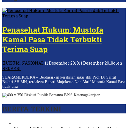
Penasehat Hukum: Mustofa
Kamal Pasa Tidak Terbukti
Terima Suap
HUKUM
,
NASIONAL
|
11 Desember 2018
11 Desember 2018
oleh
REDAKSI
SUARAMERDEKA – Berdasarkan kesaksian saksi ahli Prof Dr Saiful
Bakhri SH MH, terdakwa Bupati Mojokerto Non Aktif Mustofa Kamal Pasa
tidak bisa
BERITA TERKINI