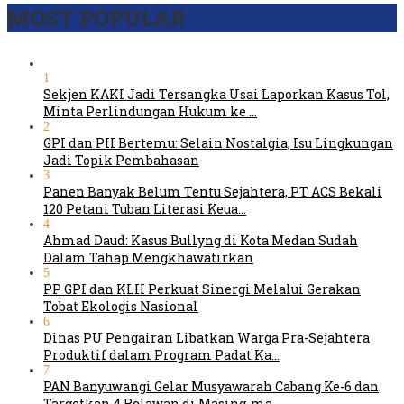
MOST POPULAR
1
Sekjen KAKI Jadi Tersangka Usai Laporkan Kasus Tol,
Minta Perlindungan Hukum ke …
2
GPI dan PII Bertemu: Selain Nostalgia, Isu Lingkungan
Jadi Topik Pembahasan
3
Panen Banyak Belum Tentu Sejahtera, PT ACS Bekali
120 Petani Tuban Literasi Keua…
4
Ahmad Daud: Kasus Bullyng di Kota Medan Sudah
Dalam Tahap Mengkhawatirkan
5
PP GPI dan KLH Perkuat Sinergi Melalui Gerakan
Tobat Ekologis Nasional
6
Dinas PU Pengairan Libatkan Warga Pra-Sejahtera
Produktif dalam Program Padat Ka…
7
PAN Banyuwangi Gelar Musyawarah Cabang Ke-6 dan
Targetkan 4 Relawan di Masing-ma…