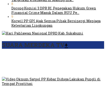
8
Dorong Komisi 3 DPR RI, Penegakan Hukum Green
Financial Crime Masuk Dalam RUU Pe…
9
Korwil PP GPI Ajak Semua Pihak Bersinergi Menjaga
Kelestarian Lingkungan
SUARA MERDEKA TV
+
Viral Video Ada Setoran RSUD Bogor Kepada Billabong,
Sekretaris GPI: Kedua Tokoh…
Viral, Ratusan Ojol Geruduk Balaikota DKI Jakarta
Video Oknum Satpol PP Kobar Diduga Lakukan Pungli di
Tempat Prostitusi
Dilarang Kibarkan Sangsaka Merah Putih di Jembatan PIK,