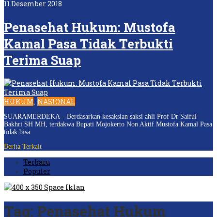
11 Desember 2018
Penasehat Hukum: Mustofa
Kamal Pasa Tidak Terbukti
Terima Suap
HUKUM
NASIONAL
,
SUARAMERDEKA – Berdasarkan kesaksian saksi ahli Prof Dr Saiful
Bakhri SH MH, terdakwa Bupati Mojokerto Non Aktif Mustofa Kamal Pasa
tidak bisa
Berita Terkait
Terbaru
Populer
Tag:
Penasehat Hukum